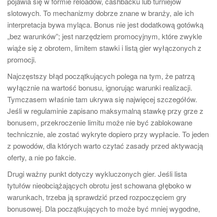
pojawia się w formie reloadów, cashbacku lub turniejów
slotowych. To mechanizmy dobrze znane w branży, ale ich
interpretacja bywa myląca. Bonus nie jest dodatkową gotówką
„bez warunków”; jest narzędziem promocyjnym, które zwykle
wiąże się z obrotem, limitem stawki i listą gier wyłączonych z
promocji.
Najczęstszy błąd początkujących polega na tym, że patrzą
wyłącznie na wartość bonusu, ignorując warunki realizacji.
Tymczasem właśnie tam ukrywa się najwięcej szczegółów.
Jeśli w regulaminie zapisano maksymalną stawkę przy grze z
bonusem, przekroczenie limitu może nie być zablokowane
technicznie, ale zostać wykryte dopiero przy wypłacie. To jeden
z powodów, dla których warto czytać zasady przed aktywacją
oferty, a nie po fakcie.
Drugi ważny punkt dotyczy wykluczonych gier. Jeśli lista
tytułów nieobciążających obrotu jest schowana głęboko w
warunkach, trzeba ją sprawdzić przed rozpoczęciem gry
bonusowej. Dla początkujących to może być mniej wygodne,