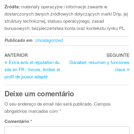
Źródła:
materiały operacyjne i informacje zawarte w
dostarczonych danych źródłowych dotyczących marki Drip, jej
struktury technicznej, statusu operacyjnego, zasad
bonusowych, bezpieczeństwa konta oraz kontekstu rynku PL.
Publicado em
Uncategorized
Navegação
Artigo
Ar
ANTERIOR
SEGUINTE
anterior
se
Extra avis et réputation du
Ganabet: resumen y funciones
de
site en FR : forces, limites et
clave
artigos
profil de joueur adapté
Deixe um comentário
O seu endereço de email não será publicado.
Campos
obrigatórios marcados com
*
Comentário
*