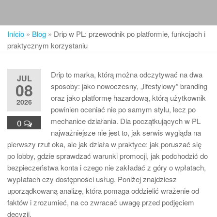
Início
»
Blog
»
Drip w PL: przewodnik po platformie, funkcjach i
praktycznym korzystaniu
Drip to marka, którą można odczytywać na dwa
JUL
08
sposoby: jako nowoczesny, „lifestylowy” branding
oraz jako platformę hazardową, którą użytkownik
2026
powinien oceniać nie po samym stylu, lecz po
mechanice działania. Dla początkujących w PL
0
najważniejsze nie jest to, jak serwis wygląda na
pierwszy rzut oka, ale jak działa w praktyce: jak poruszać się
po lobby, gdzie sprawdzać warunki promocji, jak podchodzić do
bezpieczeństwa konta i czego nie zakładać z góry o wpłatach,
wypłatach czy dostępności usług. Poniżej znajdziesz
uporządkowaną analizę, która pomaga oddzielić wrażenie od
faktów i zrozumieć, na co zwracać uwagę przed podjęciem
decyzji.