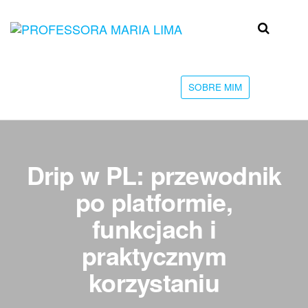
Skip
to
Professora
Teu
the
caminho
Maria Lima
content
até a
faculdade
SOBRE MIM
Drip w PL: przewodnik
po platformie,
funkcjach i
praktycznym
korzystaniu