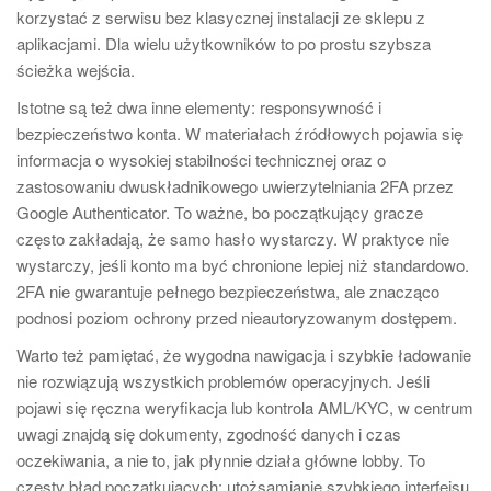
korzystać z serwisu bez klasycznej instalacji ze sklepu z
aplikacjami. Dla wielu użytkowników to po prostu szybsza
ścieżka wejścia.
Istotne są też dwa inne elementy: responsywność i
bezpieczeństwo konta. W materiałach źródłowych pojawia się
informacja o wysokiej stabilności technicznej oraz o
zastosowaniu dwuskładnikowego uwierzytelniania 2FA przez
Google Authenticator. To ważne, bo początkujący gracze
często zakładają, że samo hasło wystarczy. W praktyce nie
wystarczy, jeśli konto ma być chronione lepiej niż standardowo.
2FA nie gwarantuje pełnego bezpieczeństwa, ale znacząco
podnosi poziom ochrony przed nieautoryzowanym dostępem.
Warto też pamiętać, że wygodna nawigacja i szybkie ładowanie
nie rozwiązują wszystkich problemów operacyjnych. Jeśli
pojawi się ręczna weryfikacja lub kontrola AML/KYC, w centrum
uwagi znajdą się dokumenty, zgodność danych i czas
oczekiwania, a nie to, jak płynnie działa główne lobby. To
częsty błąd początkujących: utożsamianie szybkiego interfejsu