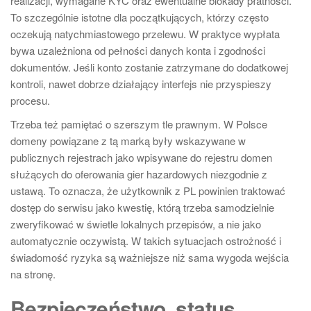
realizacji, wymagane KYC oraz ewentualne blokady płatności.
To szczególnie istotne dla początkujących, którzy często
oczekują natychmiastowego przelewu. W praktyce wypłata
bywa uzależniona od pełności danych konta i zgodności
dokumentów. Jeśli konto zostanie zatrzymane do dodatkowej
kontroli, nawet dobrze działający interfejs nie przyspieszy
procesu.
Trzeba też pamiętać o szerszym tle prawnym. W Polsce
domeny powiązane z tą marką były wskazywane w
publicznych rejestrach jako wpisywane do rejestru domen
służących do oferowania gier hazardowych niezgodnie z
ustawą. To oznacza, że użytkownik z PL powinien traktować
dostęp do serwisu jako kwestię, którą trzeba samodzielnie
zweryfikować w świetle lokalnych przepisów, a nie jako
automatycznie oczywistą. W takich sytuacjach ostrożność i
świadomość ryzyka są ważniejsze niż sama wygoda wejścia
na stronę.
Bezpieczeństwo, status