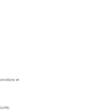
romotions et
urité,