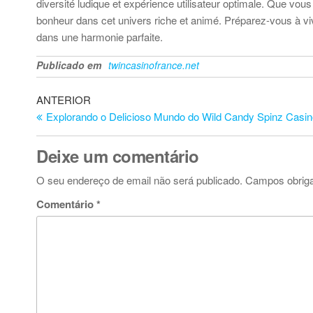
diversité ludique et expérience utilisateur optimale. Que vo
bonheur dans cet univers riche et animé. Préparez-vous à vi
dans une harmonie parfaite.
Publicado em
twincasinofrance.net
Navegação
Artigo
ANTERIOR
anterior
Explorando o Delicioso Mundo do Wild Candy Spinz Casin
de
artigos
Deixe um comentário
O seu endereço de email não será publicado.
Campos obrig
Comentário
*