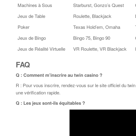
Machines à Sous
Starburst, Gonzo’s Quest
Jeux de Table
Roulette, Blackjack
Poker
Texas Hold’em, Omaha
Jeux de Bingo
Bingo 75, Bingo 90
Jeux de Réalité Virtuelle
VR Roulette, VR Blackjack
FAQ
Q : Comment m’inscrire au twin casino ?
R : Pour vous inscrire, rendez-vous sur le site officiel du twi
une vérification rapide.
Q : Les jeux sont-ils équitables ?