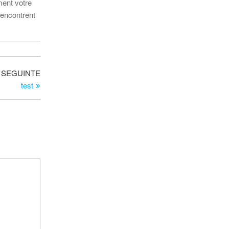
ment votre
rencontrent
Artigo
SEGUINTE
seguinte
test