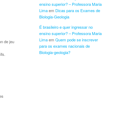
ensino superior? – Professora Maria
Lima
em
Dicas para os Exames de
Biologia-Geologia
É brasileiro e quer ingressar no
ensino superior? – Professora Maria
Lima
em
Quem pode se inscrever
on de jeu
para os exames nacionais de
Biologia-geologia?
ifs.
tes