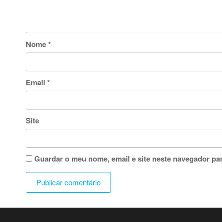
Nome
*
Email
*
Site
Guardar o meu nome, email e site neste navegador pa