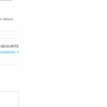
t retours
Artigo
SEGUINTE
seguinte
incipiantes