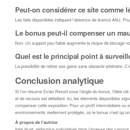
Peut-on considérer ce site comme lé
Les faits disponibles indiquent l’absence de licence ANJ. Pou
Le bonus peut-il compenser un mauv
Non. Un support peu fiable augmente le risque de blocage no
Quel est le principal point à surveil
La possibilité de retirer ses gains sans obstacle arbitraire. C’
Conclusion analytique
Si l’on résume Evian Resort sous l’angle du bonus, l’idée clé 
et de recours est défaillant. Ici, les éléments disponibles si
compenser cette exposition. Pour un profil intermédiaire ou ex
environnements réellement protégés, où le bonus n’est qu’u
À propos de l’autrice
Inès Huet, rédactrice spécialisée dans l’analyse des casinos