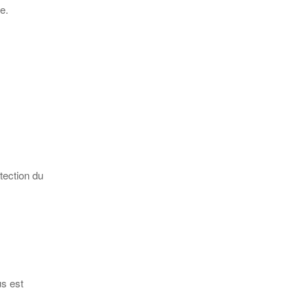
e.
tection du
us est