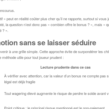
 encourus.
f » peut en réalité coûter plus cher qu’il ne rapporte, surtout si vous
nté, la question n’est donc pas « combien offre le bonus ? », mais « q
é ? ».
ion sans se laisser séduire
venir à une grille simple. Cette approche évite de surpondérer les chi
 méthode utile pour tout joueur prudent :
Lecture prudente dans ce cas
À vérifier avec attention, car la valeur d’un bonus ne compte pas s
légal est déjà fragile
Tout wagering élevé augmente le risque de perdre le solde avant va
Point critique : le principal risque mentionné est le non-paiement