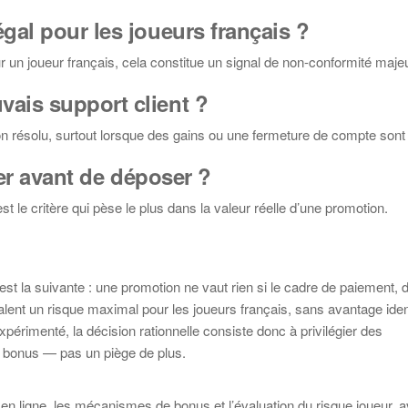
gal pour les joueurs français ?
r un joueur français, cela constitue un signal de non-conformité majeu
ais support client ?
n résolu, surtout lorsque des gains ou une fermeture de compte sont 
ler avant de déposer ?
est le critère qui pèse le plus dans la valeur réelle d’une promotion.
est la suivante : une promotion ne vaut rien si le cadre de paiement, 
gnalent un risque maximal pour les joueurs français, sans avantage iden
périmenté, la décision rationnelle consiste donc à privilégier des
n bonus — pas un piège de plus.
 en ligne, les mécanismes de bonus et l’évaluation du risque joueur, 