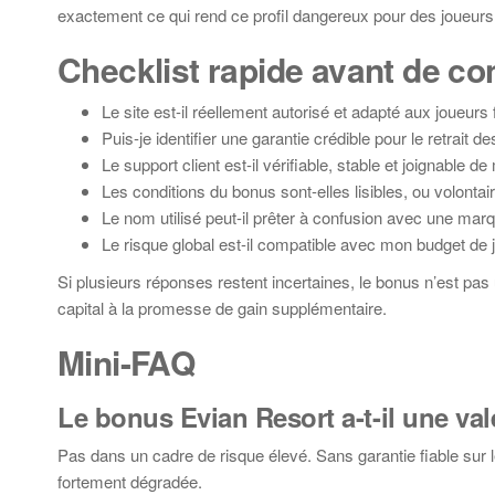
exactement ce qui rend ce profil dangereux pour des joueurs
Checklist rapide avant de co
Le site est-il réellement autorisé et adapté aux joueurs 
Puis-je identifier une garantie crédible pour le retrait d
Le support client est-il vérifiable, stable et joignable de
Les conditions du bonus sont-elles lisibles, ou volonta
Le nom utilisé peut-il prêter à confusion avec une ma
Le risque global est-il compatible avec mon budget de 
Si plusieurs réponses restent incertaines, le bonus n’est pas
capital à la promesse de gain supplémentaire.
Mini-FAQ
Le bonus Evian Resort a-t-il une val
Pas dans un cadre de risque élevé. Sans garantie fiable sur 
fortement dégradée.