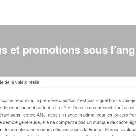
s et promotions sous l’angle
e de la valeur réelle
çaise reconnue, la première question n’est pas « quel bonus vais-je 
déposer, jouer et surtout retirer ? ». Dans le cas présent, l’enjeu est ce
opérant sans licence ANJ, avec un risque maximal pour les joueurs fra
le semble généreuse, elle ne compense pas un manque de cadre légal
ure de compte sans recours efficace depuis la France. Si vous évalue