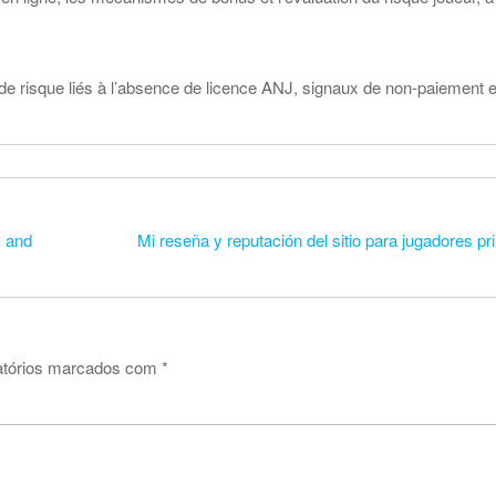
 de risque liés à l’absence de licence ANJ, signaux de non-paiement e
s and
Mi reseña y reputación del sitio para jugadores pr
atórios marcados com
*