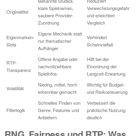
Bekannte Studios,
Reduziert
klare Spielnamen,
Verwechslungsgefahr
Originaltitel
saubere Provider-
und erleichtert
Zuordnung
Vergleich
Eigene Mechanik statt
Eigenmarken-
Verhindert
nur thematischer
Slots
Scheinvielfalt
Aufhänger
Offene Angabe oder
Hilft bei der
RTP-
nachvollziehbare
Einordnung der
Transparenz
Spielinfos
Langzeit-Erwartung
Niedrig, mittel, hoch
Wichtig für Budget-
Volatilität
erkennbar gemacht
und Risikosteuerung
Schnelles Finden von
Verbessert die
Filterlogik
Genre, Features und
praktische Nutzung
Anbietern
deutlich
RNG, Fairness und RTP: Was