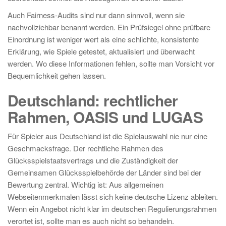
Auch Fairness-Audits sind nur dann sinnvoll, wenn sie
nachvollziehbar benannt werden. Ein Prüfsiegel ohne prüfbare
Einordnung ist weniger wert als eine schlichte, konsistente
Erklärung, wie Spiele getestet, aktualisiert und überwacht
werden. Wo diese Informationen fehlen, sollte man Vorsicht vor
Bequemlichkeit gehen lassen.
Deutschland: rechtlicher
Rahmen, OASIS und LUGAS
Für Spieler aus Deutschland ist die Spielauswahl nie nur eine
Geschmacksfrage. Der rechtliche Rahmen des
Glücksspielstaatsvertrags und die Zuständigkeit der
Gemeinsamen Glücksspielbehörde der Länder sind bei der
Bewertung zentral. Wichtig ist: Aus allgemeinen
Webseitenmerkmalen lässt sich keine deutsche Lizenz ableiten.
Wenn ein Angebot nicht klar im deutschen Regulierungsrahmen
verortet ist, sollte man es auch nicht so behandeln.