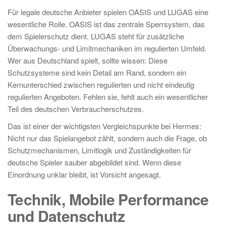
Für legale deutsche Anbieter spielen OASIS und LUGAS eine
wesentliche Rolle. OASIS ist das zentrale Sperrsystem, das
dem Spielerschutz dient. LUGAS steht für zusätzliche
Überwachungs- und Limitmechaniken im regulierten Umfeld.
Wer aus Deutschland spielt, sollte wissen: Diese
Schutzsysteme sind kein Detail am Rand, sondern ein
Kernunterschied zwischen regulierten und nicht eindeutig
regulierten Angeboten. Fehlen sie, fehlt auch ein wesentlicher
Teil des deutschen Verbraucherschutzes.
Das ist einer der wichtigsten Vergleichspunkte bei Hermes:
Nicht nur das Spielangebot zählt, sondern auch die Frage, ob
Schutzmechanismen, Limitlogik und Zuständigkeiten für
deutsche Spieler sauber abgebildet sind. Wenn diese
Einordnung unklar bleibt, ist Vorsicht angesagt.
Technik, Mobile Performance
und Datenschutz