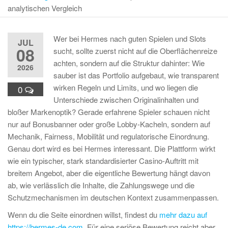
analytischen Vergleich
Wer bei Hermes nach guten Spielen und Slots
JUL
08
sucht, sollte zuerst nicht auf die Oberflächenreize
achten, sondern auf die Struktur dahinter: Wie
2026
sauber ist das Portfolio aufgebaut, wie transparent
wirken Regeln und Limits, und wo liegen die
0
Unterschiede zwischen Originalinhalten und
bloßer Markenoptik? Gerade erfahrene Spieler schauen nicht
nur auf Bonusbanner oder große Lobby-Kacheln, sondern auf
Mechanik, Fairness, Mobilität und regulatorische Einordnung.
Genau dort wird es bei Hermes interessant. Die Plattform wirkt
wie ein typischer, stark standardisierter Casino-Auftritt mit
breitem Angebot, aber die eigentliche Bewertung hängt davon
ab, wie verlässlich die Inhalte, die Zahlungswege und die
Schutzmechanismen im deutschen Kontext zusammenpassen.
Wenn du die Seite einordnen willst, findest du
mehr dazu auf
https://hermes-de.com
. Für eine seriöse Bewertung reicht aber