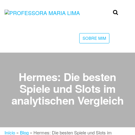
Skip
to
Professora
Teu
the
caminho
Maria Lima
content
até a
faculdade
SOBRE MIM
Hermes: Die besten
Spiele und Slots im
analytischen Vergleich
Início
»
Blog
»
Hermes: Die besten Spiele und Slots im