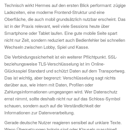
Technisch wirkt Hermes auf den ersten Blick performant: zügige
Ladezeiten, eine moderne Frontend-Struktur und eine
Oberfläche, die auch mobil grundsätzlich nutzbar erscheint. Das
ist in der Praxis relevant, weil viele Sessions heute über
Smartphone oder Tablet laufen. Eine gute mobile Seite spart
nicht nur Zeit, sondern reduziert auch Bedienfehler bei schnellen
Wechseln zwischen Lobby, Spiel und Kasse.
Die Verbindungssicherheit ist ein weiterer Pflichtpunkt. SSL-
beziehungsweise TLS-Verschlüsselung ist im Online-
Glücksspiel Standard und schützt Daten auf dem Transportweg.
Das ist wichtig, aber begrenzt: Verschlüsselung sagt nichts
darüber aus, wie intern mit Daten, Profilen oder
Zahlungsinformationen umgegangen wird. Wer Datenschutz
ernst nimmt, sollte deshalb nicht nur auf das Schloss-Symbol
schauen, sondern auch auf die Verständlichkeit der
Informationen zur Datenverarbeitung.
Gerade deutsche Nutzer reagieren sensibel auf unklare Texte.
Wenn Übersetzungen holprig sind oder Klauseln maschinell