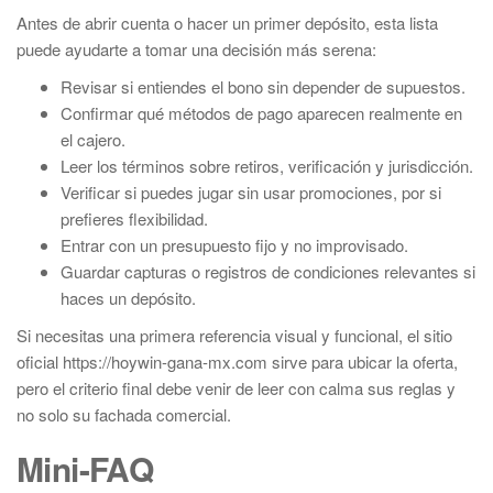
Antes de abrir cuenta o hacer un primer depósito, esta lista
puede ayudarte a tomar una decisión más serena:
Revisar si entiendes el bono sin depender de supuestos.
Confirmar qué métodos de pago aparecen realmente en
el cajero.
Leer los términos sobre retiros, verificación y jurisdicción.
Verificar si puedes jugar sin usar promociones, por si
prefieres flexibilidad.
Entrar con un presupuesto fijo y no improvisado.
Guardar capturas o registros de condiciones relevantes si
haces un depósito.
Si necesitas una primera referencia visual y funcional, el sitio
oficial https://hoywin-gana-mx.com sirve para ubicar la oferta,
pero el criterio final debe venir de leer con calma sus reglas y
no solo su fachada comercial.
Mini-FAQ