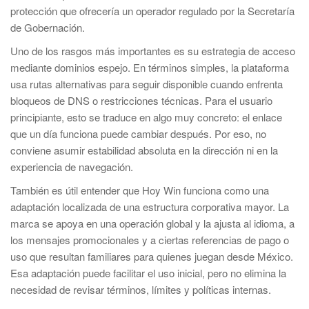
protección que ofrecería un operador regulado por la Secretaría
de Gobernación.
Uno de los rasgos más importantes es su estrategia de acceso
mediante dominios espejo. En términos simples, la plataforma
usa rutas alternativas para seguir disponible cuando enfrenta
bloqueos de DNS o restricciones técnicas. Para el usuario
principiante, esto se traduce en algo muy concreto: el enlace
que un día funciona puede cambiar después. Por eso, no
conviene asumir estabilidad absoluta en la dirección ni en la
experiencia de navegación.
También es útil entender que Hoy Win funciona como una
adaptación localizada de una estructura corporativa mayor. La
marca se apoya en una operación global y la ajusta al idioma, a
los mensajes promocionales y a ciertas referencias de pago o
uso que resultan familiares para quienes juegan desde México.
Esa adaptación puede facilitar el uso inicial, pero no elimina la
necesidad de revisar términos, límites y políticas internas.