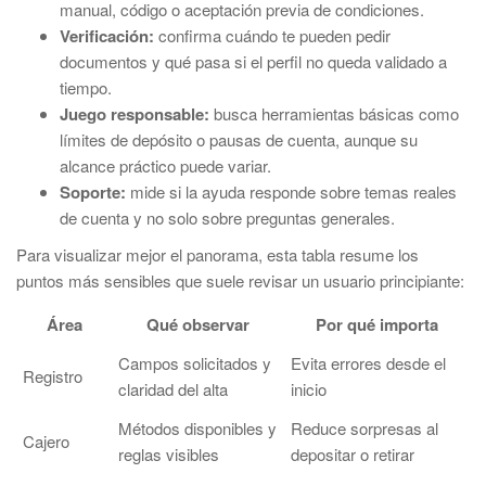
manual, código o aceptación previa de condiciones.
Verificación:
confirma cuándo te pueden pedir
documentos y qué pasa si el perfil no queda validado a
tiempo.
Juego responsable:
busca herramientas básicas como
límites de depósito o pausas de cuenta, aunque su
alcance práctico puede variar.
Soporte:
mide si la ayuda responde sobre temas reales
de cuenta y no solo sobre preguntas generales.
Para visualizar mejor el panorama, esta tabla resume los
puntos más sensibles que suele revisar un usuario principiante:
Área
Qué observar
Por qué importa
Campos solicitados y
Evita errores desde el
Registro
claridad del alta
inicio
Métodos disponibles y
Reduce sorpresas al
Cajero
reglas visibles
depositar o retirar