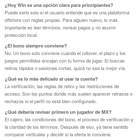
¿Hoy Win es una opción clara para principiantes?
Puede serlo solo si el usuario entiende que es una plataforma
offshore con reglas propias. Para alguien nuevo, lo más
importante es leer términos, revisar pagos y no asumir
protección local.
¿El bono siempre conviene?
No. Un bono solo conviene cuando el rollover, el plazo y los
juegos permitidos encajan con tu forma de jugar. Si buscas
retiros rápidos o sesiones cortas, quizá no sea la mejor vía.
¿Qué es lo más delicado al usar la cuenta?
La verificación, las reglas de retiro y las restricciones de
acceso. Son los puntos donde más suelen aparecer retrasos o
rechazos si el perfil no está bien configurado.
¿Qué debería revisar primero un jugador de MX?
El cajero, las condiciones del bono, el proceso de verificación y
la claridad de los términos. Después de eso, ya tiene sentido
comparar verticales y decidir si la oferta le conviene.