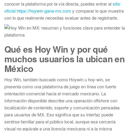
conocer la plataforma por la vía directa, puedes entrar al
sitio
oficial https://hoywin-gana-mx.com
y comparar lo que muestra
con lo que realmente necesitas evaluar antes de registrarte.
Qué es Hoy Win y por qué
muchos usuarios la ubican en
México
Hoy Win, también buscado como Hoywin u hoy-win, se
presenta como una plataforma de juego en línea con fuerte
orientación comercial hacia el mercado mexicano. La
información disponible describe una operación offshore con
localización de contenido, soporte y comunicación pensadas
para usuarios de MX. Eso significa que su interfaz puede
sentirse familiar para el público local, aunque esa cercanía
visual no equivale a una licencia mexicana ni a la misma