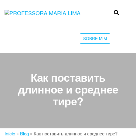
Skip
to
Professora
Teu
the
caminho
Maria Lima
content
até a
faculdade
SOBRE MIM
Как поставить
длинное и среднее
тире?
Início
»
Blog
»
Как поставить длинное и среднее тире?