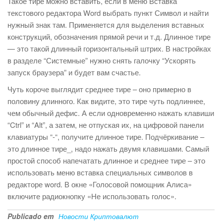
Такое тире можно вставить, если в меню Вставка
текстового редактора Word выбрать пункт Символ и найти
нужный знак там. Применяется для выделения вставных
конструкций, обозначения прямой речи и т.д. Длинное тире
— это такой длинный горизонтальный штрих. В настройках
в разделе “Системные” нужно снять галочку “Ускорять
запуск браузера” и будет вам счастье.
Чуть короче выглядит среднее тире – оно примерно в
половину длинного. Как видите, это тире чуть подлиннее,
чем обычный дефис. А если одновременно нажать клавиши
“Ctrl” и “Alt”, а затем, не отпуская их, на цифровой панели
клавиатуры “-“, получите длинное тире. Подчёркивание –
это длинное тире_, надо нажать двумя клавишами. Самый
простой способ напечатать длинное и среднее тире – это
использовать меню вставка специальных символов в
редакторе word. В окне «Голосовой помощник Алиса»
включите радиокнопку «Не использовать голос».
Publicado em
Новости Криптовалют