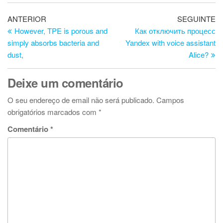
Navegação
Artigo
Ar
ANTERIOR
SEGUINTE
anterior
se
However, TPE is porous and
Как отключить процесс
de
simply absorbs bacteria and
Yandex with voice assistant
artigos
dust,
Alice?
Deixe um comentário
O seu endereço de email não será publicado.
Campos
obrigatórios marcados com
*
Comentário
*