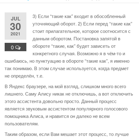
3) Если “такие как” входит в обособленный
JUL
30
уточняющий оборот. 2) Если перед “такие как”
стоит прилагательное, которое соотносится с
2021
данным оборотом. Постановка запятой в
обороте “такие, как” будет зависеть от
0
конкретного случая. Возможно я в чём-то и
ошибаюсь, но пунктуацию в обороте “такие как”, я именно
так понимаю. В этом случае используется, когда предмет
не определён, т.е.
В Яндекс браузере, на мой взгляд, слишком много всего
лишнего. Саму Алису никак не отключишь, а вот отключить
этого ассистента довольно просто. Данный процесс
является звуковым ассистентом популярного голосового
помощника Алиса, и нравится он далеко не всем
пользователям.
Таким образом, если Вам мешает этот процесс, то лучше