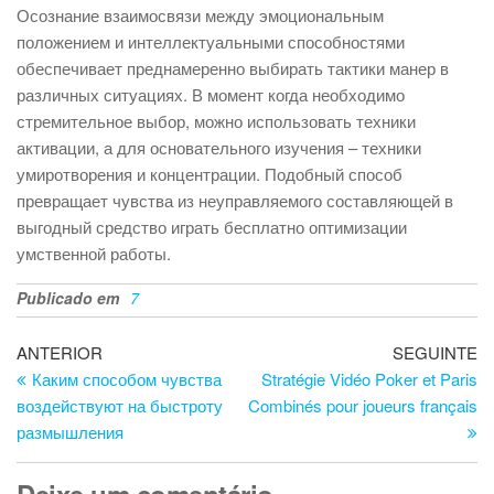
Осознание взаимосвязи между эмоциональным
положением и интеллектуальными способностями
обеспечивает преднамеренно выбирать тактики манер в
различных ситуациях. В момент когда необходимо
стремительное выбор, можно использовать техники
активации, а для основательного изучения – техники
умиротворения и концентрации. Подобный способ
превращает чувства из неуправляемого составляющей в
выгодный средство играть бесплатно оптимизации
умственной работы.
Publicado em
7
Navegação
Artigo
Ar
ANTERIOR
SEGUINTE
anterior
se
Каким способом чувства
Stratégie Vidéo Poker et Paris
de
воздействуют на быстроту
Combinés pour joueurs français
artigos
размышления