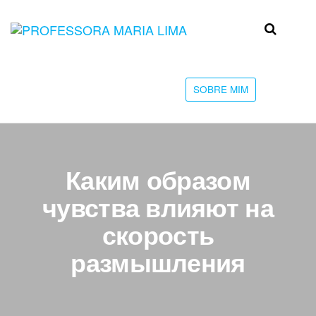
Skip
to
Professora
Teu
the
caminho
Maria Lima
content
até a
faculdade
SOBRE MIM
Каким образом
чувства влияют на
скорость
размышления