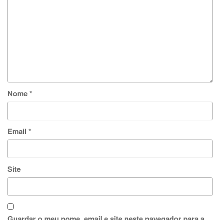
Nome
*
Email
*
Site
Guardar o meu nome, email e site neste navegador para a