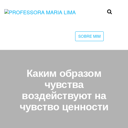
Skip
to
Professora
Teu
the
caminho
Maria Lima
content
até a
faculdade
SOBRE MIM
Каким образом
чувства
воздействуют на
чувство ценности