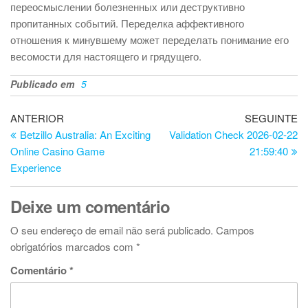
переосмыслении болезненных или деструктивно
пропитанных событий. Переделка аффективного
отношения к минувшему может переделать понимание его
весомости для настоящего и грядущего.
Publicado em
5
Navegação
Artigo
Ar
ANTERIOR
SEGUINTE
anterior
se
Betzillo Australia: An Exciting
Validation Check 2026-02-22
de
Online Casino Game
21:59:40
artigos
Experience
Deixe um comentário
O seu endereço de email não será publicado.
Campos
obrigatórios marcados com
*
Comentário
*