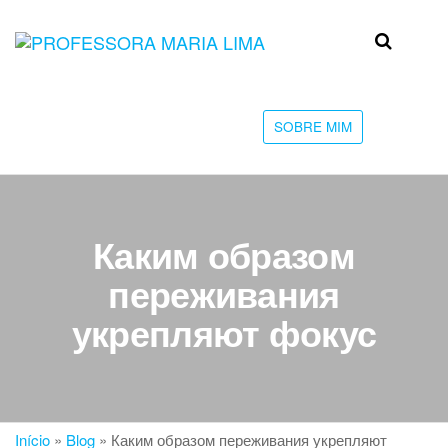
Skip
to
Professora
Teu
the
caminho
Maria Lima
content
até a
faculdade
SOBRE MIM
Каким образом
переживания
укрепляют фокус
Início
»
Blog
»
Каким образом переживания укрепляют