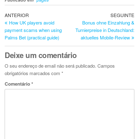
Navegação
Artigo
Ar
ANTERIOR
SEGUINTE
anterior
se
How UK players avoid
Bonus ohne Einzahlung &
de
payment scams when using
Turnierpreise in Deutschland:
artigos
Palms Bet (practical guide)
aktuelles Mobile-Review
Deixe um comentário
O seu endereço de email não será publicado.
Campos
obrigatórios marcados com
*
Comentário
*