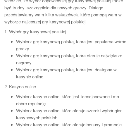
wiedzieć, że wybór odpowiedniej gry kasynowej polskiej może
być trudny, szczególnie dla nowych graczy. Dlatego
przedstawiamy wam kilka wskazówek, które pomogą wam w
wyborze najlepszej gry kasynowej polskiej.
1. Wybór gry kasynowej polskiej
Wybierz grę kasynową polską, która jest popularna wśród
graczy.
Wybierz grę kasynową polską, która oferuje największe
nagrody.
Wybierz grę kasynową polską, która jest dostępna w
kasynie online.
2. Kasyno online
Wybierz kasyno online, które jest licencjonowane i ma
dobre reputację.
Wybierz kasyno online, które oferuje szeroki wybór gier
kasynowych polskich.
Wybierz kasyno online, które oferuje bonusy i promocje.