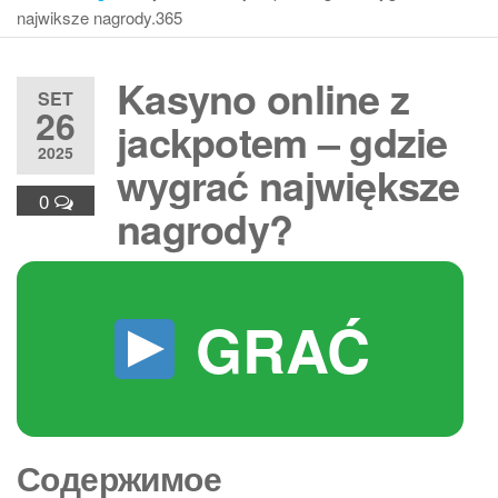
najwiksze nagrody.365
Kasyno online z
SET
26
jackpotem – gdzie
2025
wygrać największe
0
nagrody?
GRAĆ
Содержимое