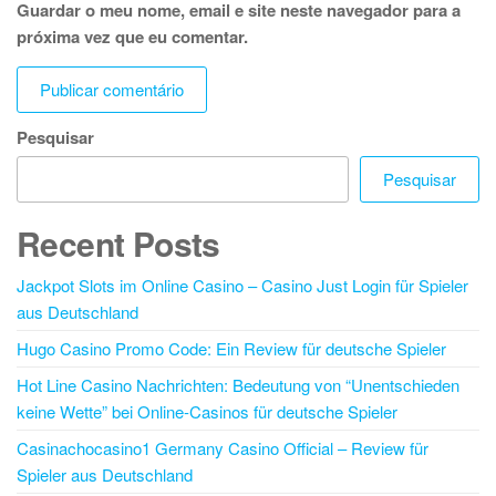
Guardar o meu nome, email e site neste navegador para a
próxima vez que eu comentar.
Pesquisar
Pesquisar
Recent Posts
Jackpot Slots im Online Casino – Casino Just Login für Spieler
aus Deutschland
Hugo Casino Promo Code: Ein Review für deutsche Spieler
Hot Line Casino Nachrichten: Bedeutung von “Unentschieden
keine Wette” bei Online-Casinos für deutsche Spieler
Casinachocasino1 Germany Casino Official – Review für
Spieler aus Deutschland