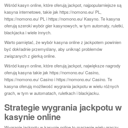
Wśród kasyn online, które oferują jackpot, najpopularniejsze są
kasyna internetowe, takie jak https://nomono.eu/ PL,
https://nomono.eu/ PL i https://nomono.eu/ Kasyno. Te kasyna
oferują szeroki wybór gier kasynowych, w tym automaty, ruletki,
blackjacka i wiele innych.
Warto pamiętać, że wybór kasyna online z jackpotem powinien
być dokładnie przemyślany, aby uniknąć problemów
związanych z gierką online.
Wśród kasyn online, które oferują jackpot, największe nagrody
oferują kasyna takie jak https://nomono.eu/ Casino,
https://nomono.eu/ Casino i https://nomono.eu/ Casino. Te
kasyna oferują możliwość wygrania jackpotu w wielu różnych
grach, w tym w automatach, ruletkach i blackjacku.
Strategie wygrania jackpotu w
kasynie online
Wygranie jackpotu w kasynie online to marzenie wielu graczy,