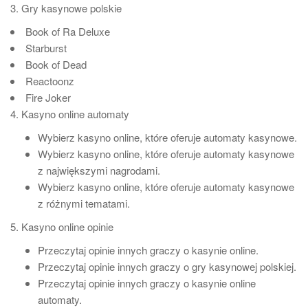
3. Gry kasynowe polskie
Book of Ra Deluxe
Starburst
Book of Dead
Reactoonz
Fire Joker
4. Kasyno online automaty
Wybierz kasyno online, które oferuje automaty kasynowe.
Wybierz kasyno online, które oferuje automaty kasynowe
z największymi nagrodami.
Wybierz kasyno online, które oferuje automaty kasynowe
z różnymi tematami.
5. Kasyno online opinie
Przeczytaj opinie innych graczy o kasynie online.
Przeczytaj opinie innych graczy o gry kasynowej polskiej.
Przeczytaj opinie innych graczy o kasynie online
automaty.