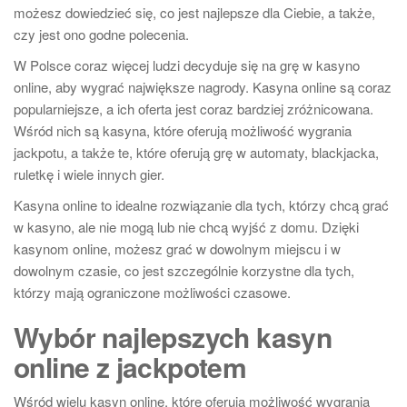
możesz dowiedzieć się, co jest najlepsze dla Ciebie, a także,
czy jest ono godne polecenia.
W Polsce coraz więcej ludzi decyduje się na grę w kasyno
online, aby wygrać największe nagrody. Kasyna online są coraz
popularniejsze, a ich oferta jest coraz bardziej zróżnicowana.
Wśród nich są kasyna, które oferują możliwość wygrania
jackpotu, a także te, które oferują grę w automaty, blackjacka,
ruletkę i wiele innych gier.
Kasyna online to idealne rozwiązanie dla tych, którzy chcą grać
w kasyno, ale nie mogą lub nie chcą wyjść z domu. Dzięki
kasynom online, możesz grać w dowolnym miejscu i w
dowolnym czasie, co jest szczególnie korzystne dla tych,
którzy mają ograniczone możliwości czasowe.
Wybór najlepszych kasyn
online z jackpotem
Wśród wielu kasyn online, które oferują możliwość wygrania