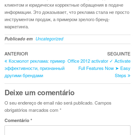
клиентом и юридически корректные обращения в подаче
информации. Это доказывает, что реклама стала не просто
инструментом продаж, а примером зрелого бренд-
маркетинга.
Publicado em
Uncategorized
Navegação
Artigo
Ar
ANTERIOR
SEGUINTE
anterior
se
Космолот реклама: пример
Office 2012 activator ✓ Activate
de
эффективности, признанный
Full Features Now ➤ Easy
artigos
другими брендами
Steps
Deixe um comentário
O seu endereço de email não será publicado.
Campos
obrigatórios marcados com
*
Comentário
*