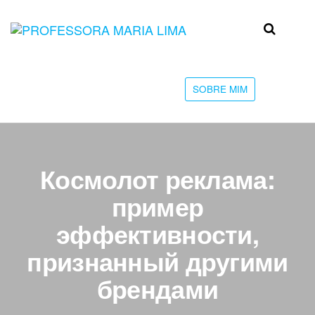
Skip
to
Professora
Teu
the
caminho
Maria Lima
content
até a
faculdade
SOBRE MIM
Космолот реклама:
пример
эффективности,
признанный другими
брендами