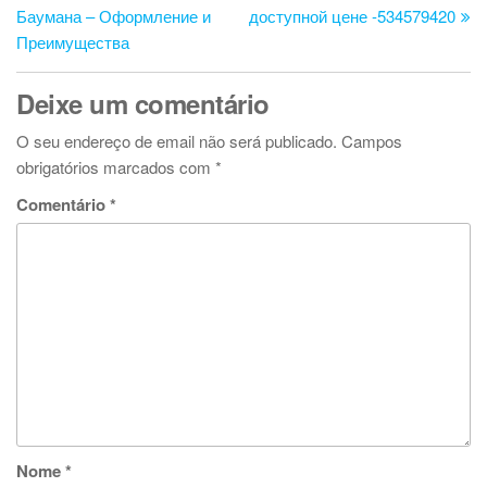
de
Баумана – Оформление и
доступной цене -534579420
artigos
Преимущества
Deixe um comentário
O seu endereço de email não será publicado.
Campos
obrigatórios marcados com
*
Comentário
*
Nome
*