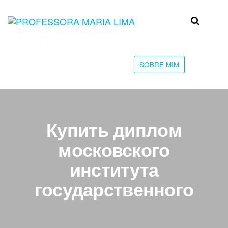
Skip
to
Professora
Teu
the
caminho
Maria Lima
content
até a
faculdade
SOBRE MIM
Купить диплом
московского
института
государственного