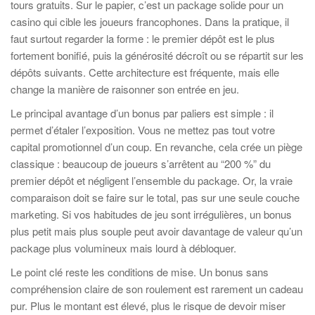
tours gratuits. Sur le papier, c’est un package solide pour un
casino qui cible les joueurs francophones. Dans la pratique, il
faut surtout regarder la forme : le premier dépôt est le plus
fortement bonifié, puis la générosité décroît ou se répartit sur les
dépôts suivants. Cette architecture est fréquente, mais elle
change la manière de raisonner son entrée en jeu.
Le principal avantage d’un bonus par paliers est simple : il
permet d’étaler l’exposition. Vous ne mettez pas tout votre
capital promotionnel d’un coup. En revanche, cela crée un piège
classique : beaucoup de joueurs s’arrêtent au “200 %” du
premier dépôt et négligent l’ensemble du package. Or, la vraie
comparaison doit se faire sur le total, pas sur une seule couche
marketing. Si vos habitudes de jeu sont irrégulières, un bonus
plus petit mais plus souple peut avoir davantage de valeur qu’un
package plus volumineux mais lourd à débloquer.
Le point clé reste les conditions de mise. Un bonus sans
compréhension claire de son roulement est rarement un cadeau
pur. Plus le montant est élevé, plus le risque de devoir miser