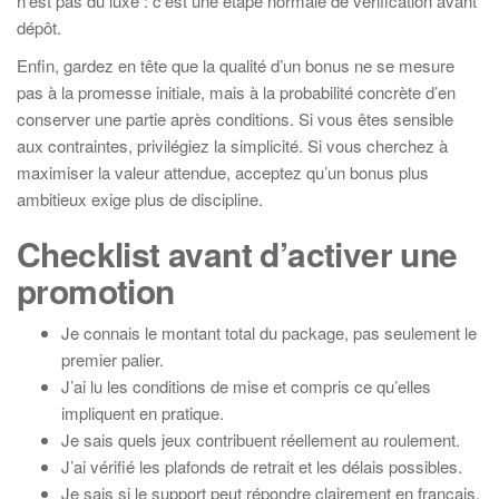
n’est pas du luxe : c’est une étape normale de vérification avant
dépôt.
Enfin, gardez en tête que la qualité d’un bonus ne se mesure
pas à la promesse initiale, mais à la probabilité concrète d’en
conserver une partie après conditions. Si vous êtes sensible
aux contraintes, privilégiez la simplicité. Si vous cherchez à
maximiser la valeur attendue, acceptez qu’un bonus plus
ambitieux exige plus de discipline.
Checklist avant d’activer une
promotion
Je connais le montant total du package, pas seulement le
premier palier.
J’ai lu les conditions de mise et compris ce qu’elles
impliquent en pratique.
Je sais quels jeux contribuent réellement au roulement.
J’ai vérifié les plafonds de retrait et les délais possibles.
Je sais si le support peut répondre clairement en français.