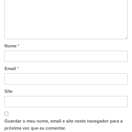
Nome
*
Email
*
Site
Guardar o meu nome, email e site neste navegador para a
próxima vez que eu comentar.