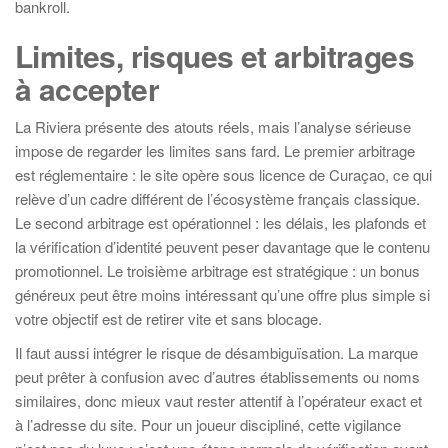
bankroll.
Limites, risques et arbitrages
à accepter
La Riviera présente des atouts réels, mais l’analyse sérieuse
impose de regarder les limites sans fard. Le premier arbitrage
est réglementaire : le site opère sous licence de Curaçao, ce qui
relève d’un cadre différent de l’écosystème français classique.
Le second arbitrage est opérationnel : les délais, les plafonds et
la vérification d’identité peuvent peser davantage que le contenu
promotionnel. Le troisième arbitrage est stratégique : un bonus
généreux peut être moins intéressant qu’une offre plus simple si
votre objectif est de retirer vite et sans blocage.
Il faut aussi intégrer le risque de désambiguïsation. La marque
peut prêter à confusion avec d’autres établissements ou noms
similaires, donc mieux vaut rester attentif à l’opérateur exact et
à l’adresse du site. Pour un joueur discipliné, cette vigilance