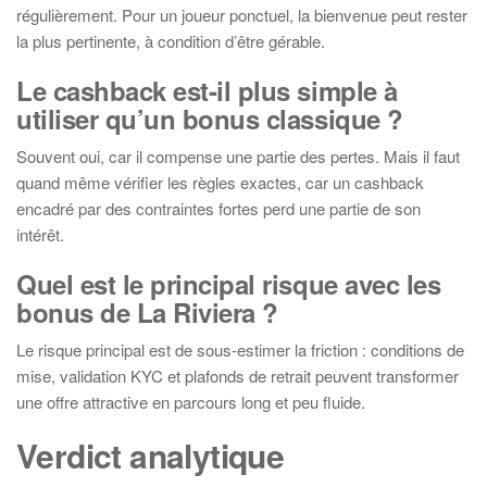
régulièrement. Pour un joueur ponctuel, la bienvenue peut rester
la plus pertinente, à condition d’être gérable.
Le cashback est-il plus simple à
utiliser qu’un bonus classique ?
Souvent oui, car il compense une partie des pertes. Mais il faut
quand même vérifier les règles exactes, car un cashback
encadré par des contraintes fortes perd une partie de son
intérêt.
Quel est le principal risque avec les
bonus de La Riviera ?
Le risque principal est de sous-estimer la friction : conditions de
mise, validation KYC et plafonds de retrait peuvent transformer
une offre attractive en parcours long et peu fluide.
Verdict analytique