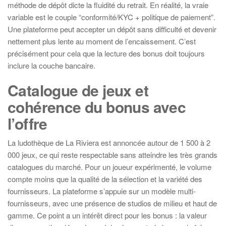
méthode de dépôt dicte la fluidité du retrait. En réalité, la vraie
variable est le couple “conformité/KYC + politique de paiement”.
Une plateforme peut accepter un dépôt sans difficulté et devenir
nettement plus lente au moment de l’encaissement. C’est
précisément pour cela que la lecture des bonus doit toujours
inclure la couche bancaire.
Catalogue de jeux et
cohérence du bonus avec
l’offre
La ludothèque de La Riviera est annoncée autour de 1 500 à 2
000 jeux, ce qui reste respectable sans atteindre les très grands
catalogues du marché. Pour un joueur expérimenté, le volume
compte moins que la qualité de la sélection et la variété des
fournisseurs. La plateforme s’appuie sur un modèle multi-
fournisseurs, avec une présence de studios de milieu et haut de
gamme. Ce point a un intérêt direct pour les bonus : la valeur