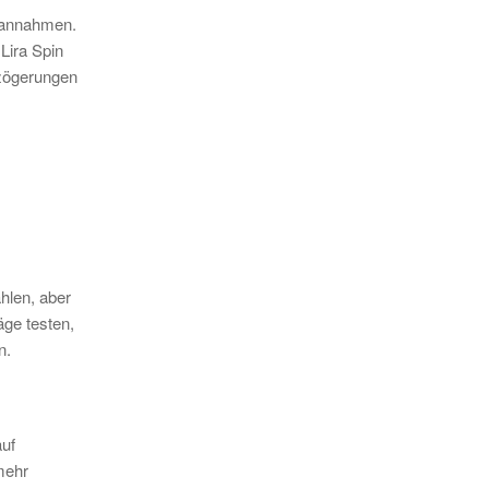
hlannahmen.
 Lira Spin
rzögerungen
hlen, aber
äge testen,
n.
auf
mehr