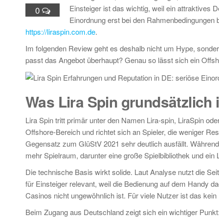
Einsteiger ist das wichtig, weil ein attraktives
0
Einordnung erst bei den Rahmenbedingungen b
https://liraspin.com.de
.
Im folgenden Review geht es deshalb nicht um Hype, sondern
passt das Angebot überhaupt? Genau so lässt sich ein Offsh
Was Lira Spin grundsätzlich i
Lira Spin tritt primär unter den Namen Lira-spin, LiraSpin od
Offshore-Bereich und richtet sich an Spieler, die weniger Re
Gegensatz zum GlüStV 2021 sehr deutlich ausfällt. Während re
mehr Spielraum, darunter eine große Spielbibliothek und ein
Die technische Basis wirkt solide. Laut Analyse nutzt die Se
für Einsteiger relevant, weil die Bedienung auf dem Handy da
Casinos nicht ungewöhnlich ist. Für viele Nutzer ist das kein 
Beim Zugang aus Deutschland zeigt sich ein wichtiger Punk