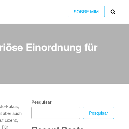
SOBRE MIM
riöse Einordnung für
Pesquisar
pto-Fokus,
Pesquisar
gt aber auch
uf Lizenz,
. Für