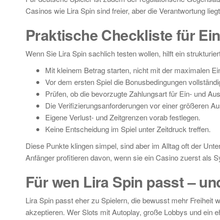
Casinos wie Lira Spin sind freier, aber die Verantwortung lieg
Praktische Checkliste für Ein
Wenn Sie Lira Spin sachlich testen wollen, hilft ein strukturier
Mit kleinem Betrag starten, nicht mit der maximalen Ei
Vor dem ersten Spiel die Bonusbedingungen vollständi
Prüfen, ob die bevorzugte Zahlungsart für Ein- und Ausz
Die Verifizierungsanforderungen vor einer größeren A
Eigene Verlust- und Zeitgrenzen vorab festlegen.
Keine Entscheidung im Spiel unter Zeitdruck treffen.
Diese Punkte klingen simpel, sind aber im Alltag oft der Un
Anfänger profitieren davon, wenn sie ein Casino zuerst als 
Für wen Lira Spin passt – un
Lira Spin passt eher zu Spielern, die bewusst mehr Freiheit 
akzeptieren. Wer Slots mit Autoplay, große Lobbys und ein e