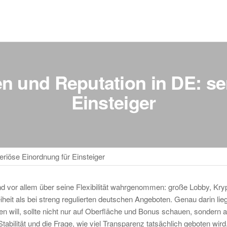
en und Reputation in DE: se
Einsteiger
eriöse Einordnung für Einsteiger
and vor allem über seine Flexibilität wahrgenommen: große Lobby, Kry
iheit als bei streng regulierten deutschen Angeboten. Genau darin lie
n will, sollte nicht nur auf Oberfläche und Bonus schauen, sondern a
tabilität und die Frage, wie viel Transparenz tatsächlich geboten wird