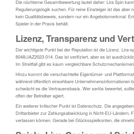
Die nüchterne Gesamtbewertung lautet daher: Lira Spin kann 
Regulierungslogik suchen. Für reine Einsteiger ist das aber
kein Qualitätsbeweis, sondern nur ein Angebotsmerkmal. Ents
Spieler in der Praxis behält.
Lizenz, Transparenz und Ver
Der wichtigste Punkt bei der Reputation ist die Lizenz. Lir
8048/JAZ2023-014. Das ist verifiziert, aber es ist ausdrückl
Im Streitfall gibt es kaum vergleichbare Schutzmechanismen
Hinzu kommt die verschachtelte Eigentümer- und Plattformstru
während öffentlich einsehbare Unternehmensinformationen beg
schwächt es die Vertrauensbasis. Wer seriös bewertet, sollte
offen der Betreiber agiert.
Ein weiterer kritischer Punkt ist Datenschutz. Die angegebe
Drittanbieter zur Zahlungsabwicklung in Nicht-EU-Ländern. 
verlassen können. Gerade bei Glücksspielkonten, die ohnehin