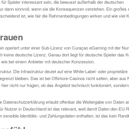
für Spieler interessant sein, die bewusst außerhalb der deutschen
 nur dann sinnvoll, wenn sie die Konsequenzen verstehen. Ein großes 
cheidend ist, wie fair die Rahmenbedingungen wirken und wie viel Ko
trauen
a-spin operiert unter einer Sub-Lizenz von Curaçao eGaming mit der N
ich keine deutsche Lizenz. Genau dort liegt für deutsche Spieler das 
 wie bei einem Anbieter mit deutscher Konzession.
ktur. Die Infrastruktur deutet auf eine White-Label- oder proprietäre
renzt bleiben. Das ist bei Offshore-Casinos nicht selten, aber aus 
 hier nicht nur fragen, ob das Angebot technisch funktioniert, sonder
ne Datenschutzerklärung erlaubt offenbar die Weitergabe von Daten a
Für Nutzer in Deutschland ist das relevant, weil damit Daten den EU
 sensible Identitäts- und Zahlungsdaten enthalten, ist das kein Ran