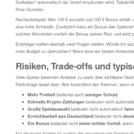
Guthaben“ automatisch als Vorteil empfunden wird. Tatsächli
Ihren Gunsten.
Rechenbeispiel: Wer 100 € einzahlt und 100 € Bonus erhält
eine hohe Schwelle. Zusätzlich kann ein Bonus das Spielverh
solchen Momenten verliert der Bonus seinen Reiz und wird 
Einsteiger sollten deshalb zwei Fragen stellen: Würde ich a
mein Budget zu überziehen? Wenn eine der beiden Antworten ne
Risiken, Trade-offs und typ
Viele Spieler bewerten Anbieter zu stark über sichtbare Ober
Risikofrage lautet aber: Wer kontrolliert den Rahmen, wenn e
Mehr Freiheit
bedeutet auch
weniger Schutz
.
Schnelle Krypto-Zahlungen
bedeuten nicht automat
Große Spielauswahl
bedeutet nicht automatisch
fair
Erreichbarkeit aus Deutschland
bedeutet nicht
deut
Ein Bonus
bedeutet nicht
einen echten Vorteil
, wenn
Für deutsche Spieler ist zudem der regulatorische Gegensatz 