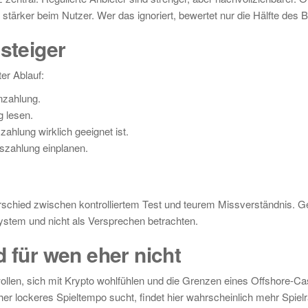
t stärker beim Nutzer. Wer das ignoriert, bewertet nur die Hälfte des B
steiger
ter Ablauf:
nzahlung.
g lesen.
ahlung wirklich geeignet ist.
uszahlung einplanen.
terschied zwischen kontrolliertem Test und teurem Missverständnis. 
System und nicht als Versprechen betrachten.
d für wen eher nicht
wollen, sich mit Krypto wohlfühlen und die Grenzen eines Offshore-C
her lockeres Spieltempo sucht, findet hier wahrscheinlich mehr Spiel