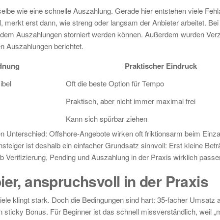
asselbe wie eine schnelle Auszahlung. Gerade hier entstehen viele Fe
l, merkt erst dann, wie streng oder langsam der Anbieter arbeitet. Bei
in dem Auszahlungen storniert werden können. Außerdem wurden Ve
n Auszahlungen berichtet.
rdnung
Praktischer Eindruck
ibel
Oft die beste Option für Tempo
Praktisch, aber nicht immer maximal frei
Kann sich spürbar ziehen
en Unterschied: Offshore-Angebote wirken oft friktionsarm beim Einza
eiger ist deshalb ein einfacher Grundsatz sinnvoll: Erst kleine Betr
 Verifizierung, Pending und Auszahlung in der Praxis wirklich passe
ier, anspruchsvoll in der Praxis
le klingt stark. Doch die Bedingungen sind hart: 35-facher Umsatz 
 sticky Bonus. Für Beginner ist das schnell missverständlich, weil „