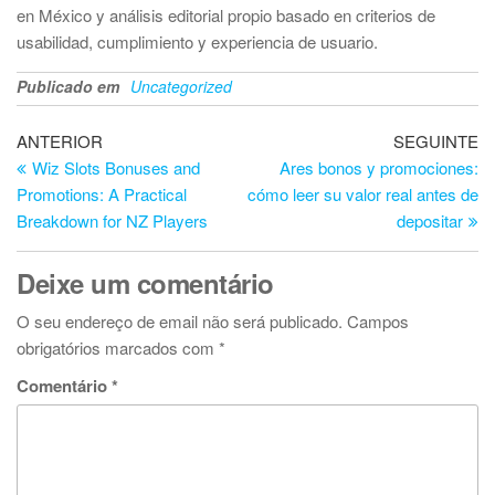
en México y análisis editorial propio basado en criterios de
usabilidad, cumplimiento y experiencia de usuario.
Publicado em
Uncategorized
Navegação
Artigo
Ar
ANTERIOR
SEGUINTE
anterior
se
Wiz Slots Bonuses and
Ares bonos y promociones:
de
Promotions: A Practical
cómo leer su valor real antes de
artigos
Breakdown for NZ Players
depositar
Deixe um comentário
O seu endereço de email não será publicado.
Campos
obrigatórios marcados com
*
Comentário
*