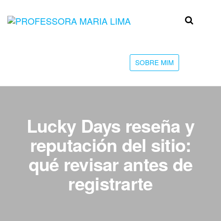
Skip
to
Professora
Teu
the
caminho
Maria Lima
content
até a
faculdade
SOBRE MIM
Lucky Days reseña y
reputación del sitio:
qué revisar antes de
registrarte