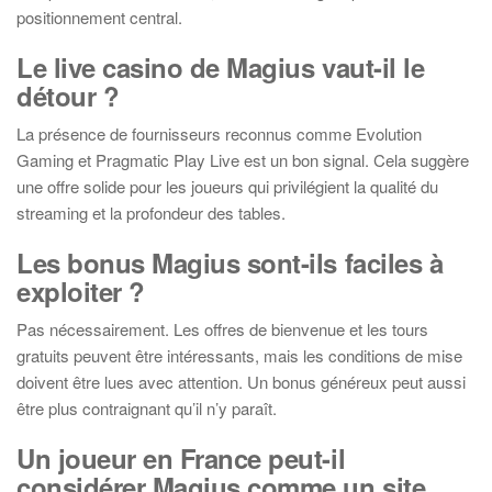
positionnement central.
Le live casino de Magius vaut-il le
détour ?
La présence de fournisseurs reconnus comme Evolution
Gaming et Pragmatic Play Live est un bon signal. Cela suggère
une offre solide pour les joueurs qui privilégient la qualité du
streaming et la profondeur des tables.
Les bonus Magius sont-ils faciles à
exploiter ?
Pas nécessairement. Les offres de bienvenue et les tours
gratuits peuvent être intéressants, mais les conditions de mise
doivent être lues avec attention. Un bonus généreux peut aussi
être plus contraignant qu’il n’y paraît.
Un joueur en France peut-il
considérer Magius comme un site