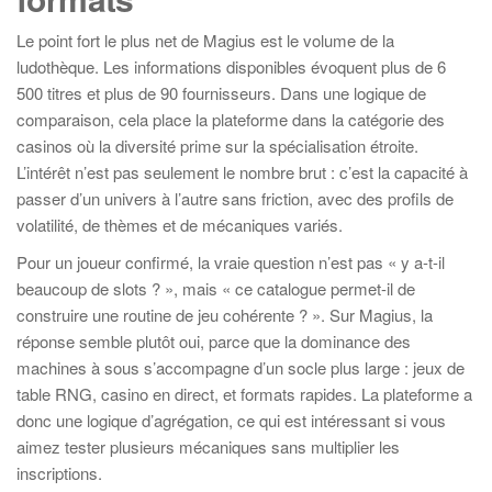
Le point fort le plus net de Magius est le volume de la
ludothèque. Les informations disponibles évoquent plus de 6
500 titres et plus de 90 fournisseurs. Dans une logique de
comparaison, cela place la plateforme dans la catégorie des
casinos où la diversité prime sur la spécialisation étroite.
L’intérêt n’est pas seulement le nombre brut : c’est la capacité à
passer d’un univers à l’autre sans friction, avec des profils de
volatilité, de thèmes et de mécaniques variés.
Pour un joueur confirmé, la vraie question n’est pas « y a-t-il
beaucoup de slots ? », mais « ce catalogue permet-il de
construire une routine de jeu cohérente ? ». Sur Magius, la
réponse semble plutôt oui, parce que la dominance des
machines à sous s’accompagne d’un socle plus large : jeux de
table RNG, casino en direct, et formats rapides. La plateforme a
donc une logique d’agrégation, ce qui est intéressant si vous
aimez tester plusieurs mécaniques sans multiplier les
inscriptions.