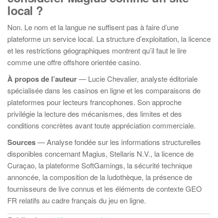
local ?
Non. Le nom et la langue ne suffisent pas à faire d’une
plateforme un service local. La structure d’exploitation, la licence
et les restrictions géographiques montrent qu’il faut le lire
comme une offre offshore orientée casino.
À propos de l’auteur
— Lucie Chevalier, analyste éditoriale
spécialisée dans les casinos en ligne et les comparaisons de
plateformes pour lecteurs francophones. Son approche
privilégie la lecture des mécanismes, des limites et des
conditions concrètes avant toute appréciation commerciale.
Sources
— Analyse fondée sur les informations structurelles
disponibles concernant Magius, Stellaris N.V., la licence de
Curaçao, la plateforme SoftGamings, la sécurité technique
annoncée, la composition de la ludothèque, la présence de
fournisseurs de live connus et les éléments de contexte GEO
FR relatifs au cadre français du jeu en ligne.