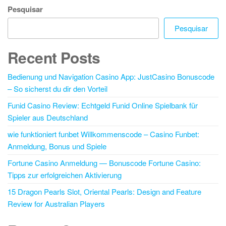
Pesquisar
Pesquisar
Recent Posts
Bedienung und Navigation Casino App: JustCasino Bonuscode
– So sicherst du dir den Vorteil
Funid Casino Review: Echtgeld Funid Online Spielbank für
Spieler aus Deutschland
wie funktioniert funbet Willkommenscode – Casino Funbet:
Anmeldung, Bonus und Spiele
Fortune Casino Anmeldung — Bonuscode Fortune Casino:
Tipps zur erfolgreichen Aktivierung
15 Dragon Pearls Slot, Oriental Pearls: Design and Feature
Review for Australian Players