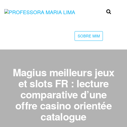
Skip
to
Professora
Teu
the
caminho
Maria Lima
content
até a
faculdade
SOBRE MIM
Magius meilleurs jeux
et slots FR : lecture
comparative d’une
offre casino orientée
catalogue