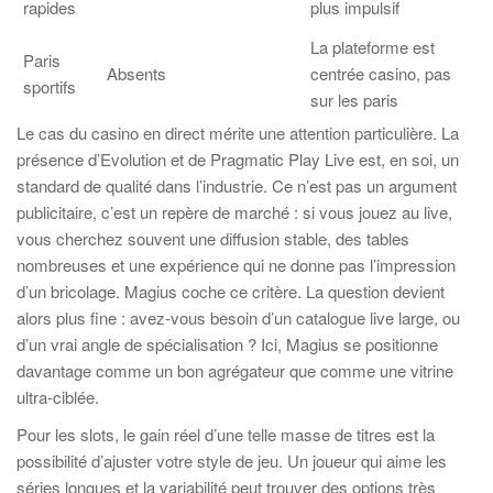
rapides
plus impulsif
La plateforme est
Paris
Absents
centrée casino, pas
sportifs
sur les paris
Le cas du casino en direct mérite une attention particulière. La
présence d’Evolution et de Pragmatic Play Live est, en soi, un
standard de qualité dans l’industrie. Ce n’est pas un argument
publicitaire, c’est un repère de marché : si vous jouez au live,
vous cherchez souvent une diffusion stable, des tables
nombreuses et une expérience qui ne donne pas l’impression
d’un bricolage. Magius coche ce critère. La question devient
alors plus fine : avez-vous besoin d’un catalogue live large, ou
d’un vrai angle de spécialisation ? Ici, Magius se positionne
davantage comme un bon agrégateur que comme une vitrine
ultra-ciblée.
Pour les slots, le gain réel d’une telle masse de titres est la
possibilité d’ajuster votre style de jeu. Un joueur qui aime les
séries longues et la variabilité peut trouver des options très