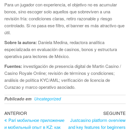
Para un jugador con experiencia, el objetivo no es acumular
bonos, sino escoger solo aquellos que sobreviven a una
revisión fría: condiciones claras, retiro razonable y riesgo
controlado. Si no pasa ese filtro, el banner es más atractivo que
útil.
Sobre la autora:
Daniela Medina, redactora analítica
especializada en evaluación de casinos, bonos y estructura
operativa para lectores de México.
Fuentes:
investigación de presencia digital de Martin Casino /
Casino Royale Online; revisión de términos y condiciones;
análisis de política KYC/AML; verificación de licencia de
Curazao y marco operativo asociado.
Publicado em
Uncategorized
Navegação
Artigo
Ar
ANTERIOR
SEGUINTE
anterior
se
Pari мобильное приложение
Justcasino platform overview
de
и мобильный опыт в KZ: как
and key features for beginners