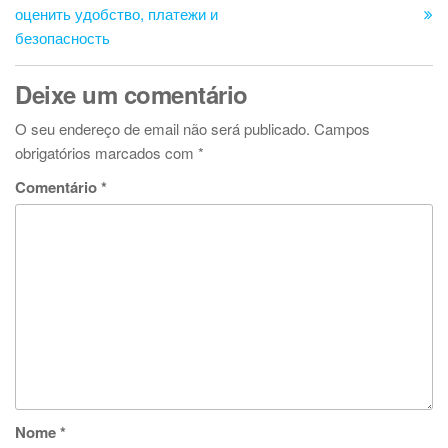
artigos
оценить удобство, платежи и
безопасность
Deixe um comentário
O seu endereço de email não será publicado.
Campos
obrigatórios marcados com
*
Comentário
*
Nome
*