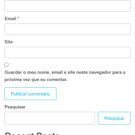
Email
*
Site
Guardar o meu nome, email e site neste navegador para a
próxima vez que eu comentar.
Pesquisar
Pesquisar