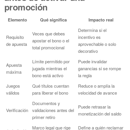
promoción
Elemento
Qué significa
Impacto real
Determina si el
Veces que debes
Requisito
incentivo es
apostar el bono o el
de apuesta
aprovechable o solo
total promocional
decorativo
Límite permitido por
Puede invalidar
Apuesta
jugada mientras el
ganancias si se rompe
máxima
bono está activo
la regla
Juegos
Qué títulos cuentan
Reduce o amplía la
válidos
para liberar el bono
velocidad de avance
Documentos y
Puede retrasar la
Verificación
validaciones antes del
monetización del saldo
primer retiro
Marco legal que rige
Define a quién reclamar