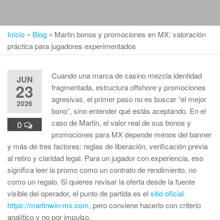
Início
»
Blog
»
Martin bonos y promociones en MX: valoración
práctica para jugadores experimentados
Cuando una marca de casino mezcla identidad
JUN
23
fragmentada, estructura offshore y promociones
agresivas, el primer paso no es buscar “el mejor
2026
bono”, sino entender qué estás aceptando. En el
caso de Martin, el valor real de sus bonos y
0
promociones para MX depende menos del banner
y más de tres factores: reglas de liberación, verificación previa
al retiro y claridad legal. Para un jugador con experiencia, eso
significa leer la promo como un contrato de rendimiento, no
como un regalo. Si quieres revisar la oferta desde la fuente
visible del operador, el punto de partida es el
sitio oficial
https://martinwin-mx.com
, pero conviene hacerlo con criterio
analítico y no por impulso.