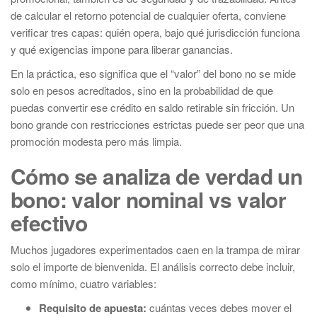
de calcular el retorno potencial de cualquier oferta, conviene
verificar tres capas: quién opera, bajo qué jurisdicción funciona
y qué exigencias impone para liberar ganancias.
En la práctica, eso significa que el “valor” del bono no se mide
solo en pesos acreditados, sino en la probabilidad de que
puedas convertir ese crédito en saldo retirable sin fricción. Un
bono grande con restricciones estrictas puede ser peor que una
promoción modesta pero más limpia.
Cómo se analiza de verdad un
bono: valor nominal vs valor
efectivo
Muchos jugadores experimentados caen en la trampa de mirar
solo el importe de bienvenida. El análisis correcto debe incluir,
como mínimo, cuatro variables:
Requisito de apuesta:
cuántas veces debes mover el