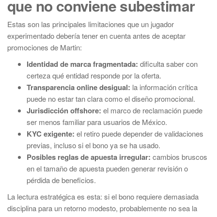
que no conviene subestimar
Estas son las principales limitaciones que un jugador
experimentado debería tener en cuenta antes de aceptar
promociones de Martin:
Identidad de marca fragmentada:
dificulta saber con
certeza qué entidad responde por la oferta.
Transparencia online desigual:
la información crítica
puede no estar tan clara como el diseño promocional.
Jurisdicción offshore:
el marco de reclamación puede
ser menos familiar para usuarios de México.
KYC exigente:
el retiro puede depender de validaciones
previas, incluso si el bono ya se ha usado.
Posibles reglas de apuesta irregular:
cambios bruscos
en el tamaño de apuesta pueden generar revisión o
pérdida de beneficios.
La lectura estratégica es esta: si el bono requiere demasiada
disciplina para un retorno modesto, probablemente no sea la