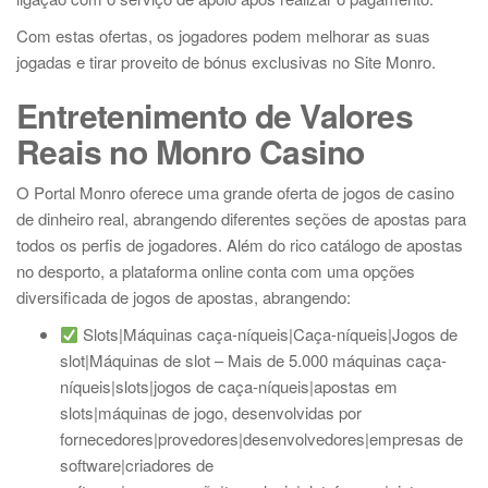
Com estas ofertas, os jogadores podem melhorar as suas
jogadas e tirar proveito de bónus exclusivas no Site Monro.
Entretenimento de Valores
Reais no Monro Casino
O Portal Monro oferece uma grande oferta de jogos de casino
de dinheiro real, abrangendo diferentes seções de apostas para
todos os perfis de jogadores. Além do rico catálogo de apostas
no desporto, a plataforma online conta com uma opções
diversificada de jogos de apostas, abrangendo:
Slots|Máquinas caça-níqueis|Caça-níqueis|Jogos de
slot|Máquinas de slot – Mais de 5.000 máquinas caça-
níqueis|slots|jogos de caça-níqueis|apostas em
slots|máquinas de jogo, desenvolvidas por
fornecedores|provedores|desenvolvedores|empresas de
software|criadores de