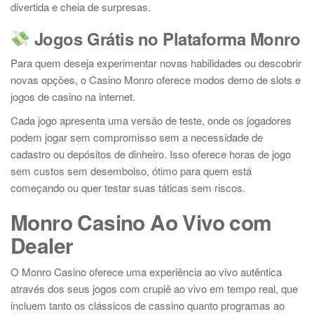
divertida e cheia de surpresas.
Jogos Grátis no Plataforma Monro
Para quem deseja experimentar novas habilidades ou descobrir
novas opções, o Casino Monro oferece modos demo de slots e
jogos de casino na internet.
Cada jogo apresenta uma versão de teste, onde os jogadores
podem jogar sem compromisso sem a necessidade de
cadastro ou depósitos de dinheiro. Isso oferece horas de jogo
sem custos sem desembolso, ótimo para quem está
começando ou quer testar suas táticas sem riscos.
Monro Casino Ao Vivo com
Dealer
O Monro Casino oferece uma experiência ao vivo autêntica
através dos seus jogos com crupiê ao vivo em tempo real, que
incluem tanto os clássicos de cassino quanto programas ao