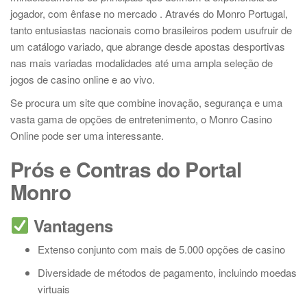
jogador, com ênfase no mercado . Através do Monro Portugal,
tanto entusiastas nacionais como brasileiros podem usufruir de
um catálogo variado, que abrange desde apostas desportivas
nas mais variadas modalidades até uma ampla seleção de
jogos de casino online e ao vivo.
Se procura um site que combine inovação, segurança e uma
vasta gama de opções de entretenimento, o Monro Casino
Online pode ser uma interessante.
Prós e Contras do Portal
Monro
Vantagens
Extenso conjunto com mais de 5.000 opções de casino
Diversidade de métodos de pagamento, incluindo moedas
virtuais