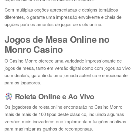
Com múltiplas opções apresentadas e designs temáticos
diferentes, o garante uma impressão envolvente e cheia de
opções para os amantes de jogos de slots online.
Jogos de Mesa Online no
Monro Casino
O Casino Monro oferece uma variedade impressionante de
jogos de mesa, tanto em versão digital como com jogos ao vivo
com dealers, garantindo uma jornada autêntica e emocionante
para os jogadores.
Roleta Online e Ao Vivo
Os jogadores de roleta online encontrarão no Casino Monro
mais de mais de 100 tipos deste clássico, incluindo algumas
versões mais inovadoras que implementam funções criativas
para maximizar as ganhos de recompensas.