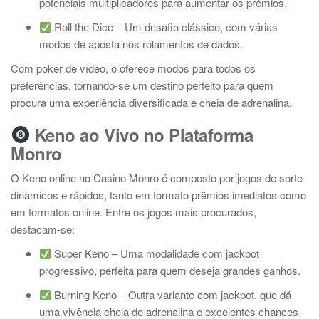
potenciais multiplicadores para aumentar os prémios.
Roll the Dice – Um desafio clássico, com várias
modos de aposta nos rolamentos de dados.
Com poker de vídeo, o oferece modos para todos os
preferências, tornando-se um destino perfeito para quem
procura uma experiência diversificada e cheia de adrenalina.
Keno ao Vivo no Plataforma
Monro
O Keno online no Casino Monro é composto por jogos de sorte
dinâmicos e rápidos, tanto em formato prêmios imediatos como
em formatos online. Entre os jogos mais procurados,
destacam-se:
Super Keno – Uma modalidade com jackpot
progressivo, perfeita para quem deseja grandes ganhos.
Burning Keno – Outra variante com jackpot, que dá
uma vivência cheia de adrenalina e excelentes chances