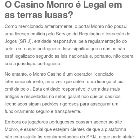
O Casino Monro é Legal em
as terras lusas?
Como mencionado anteriormente, o portal Monro não possui
uma licença emitida pelo Serviço de Regulação e Inspeção de
Jogos (SRIJ), entidade responsável pela regulamentação do
setor em nação portuguesa. Isso significa que o casino não
está legalizado segundo as leis nacionais e, portanto, não opera
sob a jurisdição portuguesa.
No entanto, o Monro Casino é um operador licenciado
internacionalmente, uma vez que detém uma licença oficial
emitida pelo . Esta entidade responsável é uma das mais
antigas e respeitadas no setor, garantindo que os casinos
licenciados sigam padrões rigorosos para assegurar um
funcionamento seguro e transparente.
Embora os jogadores portugueses possam aceder ao site
Monro, é essencial que estejam cientes de que a plataforma
não está sujeita às regulamentações do SRIJ, o que pode afetar