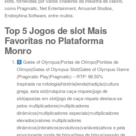
slots, fornecidas por vários criadores da indústria de casino,
como Pragmatic, Net Entertainment, Amusnet Studios,
Endorphina Software, entre muitos.
Top 5 Jogos de slot Mais
Favoritas no Plataforma
Monro
Gates of Olympus|Portas de Olímpo|Portões de
Olímpo|Gates of Olympus Slot|Gates of Olympus Game
(Pragmatic Play|Pragmatic) – RTP: 96.50%
Inspirada na mitologia|história|lenda|tradição|cultura
grega, esta slot|máquina caça-níqueis|jogo de
slot|apostas em slot|jogo de caça-níqueis destaca-se
pelos multiplicadores|multiplicadores
dinâmicos|multiplicadores especiais|multiplicadores
elevados|valores multiplicadores
dinâmicos|interativos|evolutivos|variáveis|ativos e pela
emocionante ronda de bónus|fase de bónus|sessão de