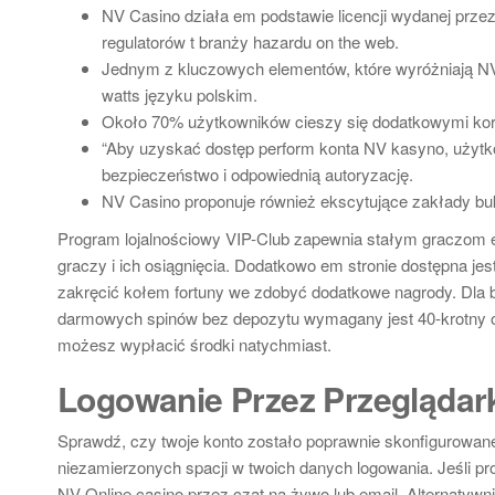
NV Casino działa em podstawie licencji wydanej prze
regulatorów t branży hazardu on the web.
Jednym z kluczowych elementów, które wyróżniają NV C
watts języku polskim.
Około 70% użytkowników cieszy się dodatkowymi kor
“Aby uzyskać dostęp perform konta NV kasyno, użyt
bezpieczeństwo i odpowiednią autoryzację.
NV Casino proponuje również ekscytujące zakłady bu
Program lojalnościowy VIP-Club zapewnia stałym graczom ek
graczy i ich osiągnięcia. Dodatkowo em stronie dostępna je
zakręcić kołem fortuny we zdobyć dodatkowe nagrody. Dla 
darmowych spinów bez depozytu wymagany jest 40-krotny 
możesz wypłacić środki natychmiast.
Logowanie Przez Przeglądark
Sprawdź, czy twoje konto zostało poprawnie skonfigurowane,
niezamierzonych spacji w twoich danych logowania. Jeśli pr
NV Online casino przez czat na żywo lub email. Alternatywnie