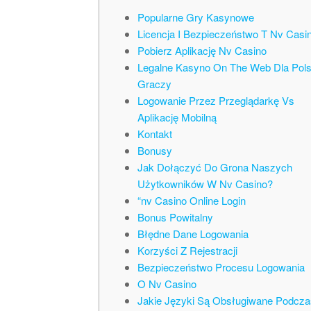
Popularne Gry Kasynowe
Licencja I Bezpieczeństwo T Nv Casi
Pobierz Aplikację Nv Casino
Legalne Kasyno On The Web Dla Pols
Graczy
Logowanie Przez Przeglądarkę Vs
Aplikację Mobilną
Kontakt
Bonusy
Jak Dołączyć Do Grona Naszych
Użytkowników W Nv Casino?
“nv Casino Online Login
Bonus Powitalny
Błędne Dane Logowania
Korzyści Z Rejestracji
Bezpieczeństwo Procesu Logowania
O Nv Casino
Jakie Języki Są Obsługiwane Podcza