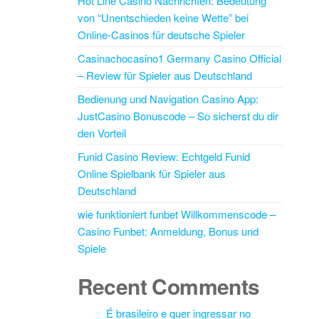
Hot Line Casino Nachrichten: Bedeutung
von “Unentschieden keine Wette” bei
Online-Casinos für deutsche Spieler
Casinachocasino1 Germany Casino Official
– Review für Spieler aus Deutschland
Bedienung und Navigation Casino App:
JustCasino Bonuscode – So sicherst du dir
den Vorteil
Funid Casino Review: Echtgeld Funid
Online Spielbank für Spieler aus
Deutschland
wie funktioniert funbet Willkommenscode –
Casino Funbet: Anmeldung, Bonus und
Spiele
Recent Comments
É brasileiro e quer ingressar no