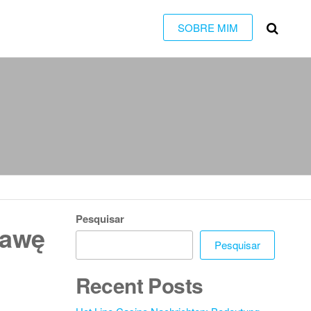
SOBRE MIM
Pesquisar
bawę
Pesquisar
Recent Posts