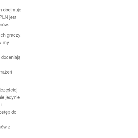
en obejmuje
PLN jest
inów.
ych graczy.
ny my
 doceniają
wrażeń
częściej
ie jedynie
i
ostęp do
mów z