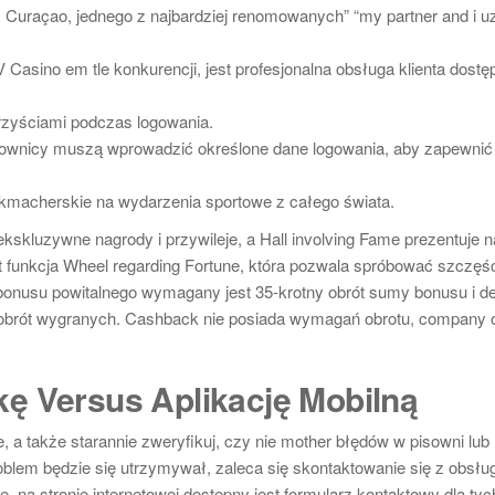
z Curaçao, jednego z najbardziej renomowanych” “my partner and i 
asino em tle konkurencji, jest profesjonalna obsługa klienta dostę
zyściami podczas logowania.
kownicy muszą wprowadzić określone dane logowania, aby zapewnić
kmacherskie na wydarzenia sportowe z całego świata.
skluzywne nagrody i przywileje, a Hall involving Fame prezentuje n
st funkcja Wheel regarding Fortune, która pozwala spróbować szczęśc
bonusu powitalnego wymagany jest 35-krotny obrót sumy bonusu i de
obrót wygranych. Cashback nie posiada wymagań obrotu, company 
ę Versus Aplikację Mobilną
 a także starannie zweryfikuj, czy nie mother błędów w pisowni lub
oblem będzie się utrzymywał, zaleca się skontaktowanie się z obsług
, na stronie internetowej dostępny jest formularz kontaktowy dla tyc