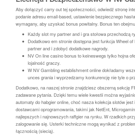
Aby dołączyć carry out tej społeczności, odwiedź stronę int
podanie adresu email-based, ustawienie bezpiecznego hasł
wymagany, aby uzyskać bonus powitalny. Bonus ten obejmu
Każdy slot my partner and i gra stołowa przechodzą r
Dodatkowo em stronie dostępna jest funkcja Wheel of
partner and i zdobyć dodatkowe nagrody.
NV On line casino bonus to keineswegs tylko hojna of
lojalność graczy.
W NV Gambling establishment online dokładamy wsz
unces grania i wyprzedzamy konkurencję nie tyle o prz
Dodatkowo, na naszej stronie znajdziesz obszerną sekcj
zadawane pytania. Dzięki temu wiele kwestii można wyjaśnić 
automaty do habgier online, choć nasza kolekcja slotów jes
dostawcami oprogramowania, takimi jak NetEnt, Microgami
najlepszych i najnowszych raffgier na rynku. W rzadkich p
zalogowanie się. Usterki techniczne mogą wynikać z problem
łącznością (siecią).