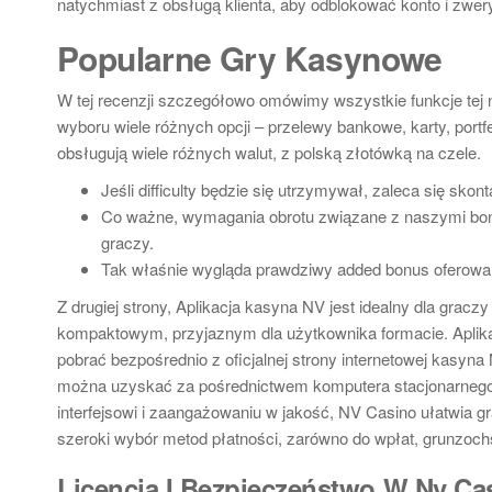
natychmiast z obsługą klienta, aby odblokować konto i zwe
Popularne Gry Kasynowe
W tej recenzji szczegółowo omówimy wszystkie funkcje tej
wyboru wiele różnych opcji – przelewy bankowe, karty, portf
obsługują wiele różnych walut, z polską złotówką na czele.
Jeśli difficulty będzie się utrzymywał, zaleca się sko
Co ważne, wymagania obrotu związane z naszymi bonus
graczy.
Tak właśnie wygląda prawdziwy added bonus oferowany
Z drugiej strony, Aplikacja kasyna NV jest idealny dla gracz
kompaktowym, przyjaznym dla użytkownika formacie. Aplika
pobrać bezpośrednio z oficjalnej strony internetowej kasyna
można uzyskać za pośrednictwem komputera stacjonarnego, 
interfejsowi i zaangażowaniu w jakość, NV Casino ułatwia g
szeroki wybór metod płatności, zarówno do wpłat, grunzoch
Licencja I Bezpieczeństwo W Nv Ca