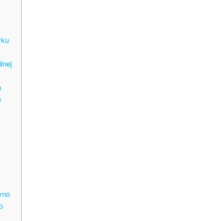
yku
lnej
m
e
yno
o