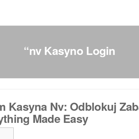
“nv Kasyno Login
m Kasyna Nv: Odblokuj Za
ything Made Easy