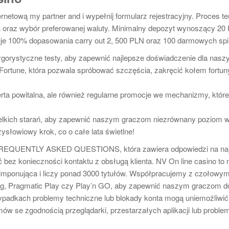
ernetową my partner and i wypełnij formularz rejestracyjny. Proces t
a oraz wybór preferowanej waluty. Minimalny depozyt wynoszący 20 
je 100% dopasowania carry out 2, 500 PLN oraz 100 darmowych sp
ygorystyczne testy, aby zapewnić najlepsze doświadczenie dla nasz
 Fortune, która pozwala spróbować szczęścia, zakręcić kołem fortu
erta powitalna, ale również regularne promocje we mechanizmy, które
elkich starań, aby zapewnić naszym graczom niezrównany poziom 
ysłowiowy krok, co o całe lata świetlne!
ę FREQUENTLY ASKED QUESTIONS, która zawiera odpowiedzi na naj
bez konieczności kontaktu z obsługą klienta. NV On line casino to n
t imponująca i liczy ponad 3000 tytułów. Współpracujemy z czołowym
ng, Pragmatic Play czy Play’n GO, aby zapewnić naszym graczom d
rzypadkach problemy techniczne lub blokady konta mogą uniemożliwić
ów se zgodnością przeglądarki, przestarzałych aplikacji lub proble