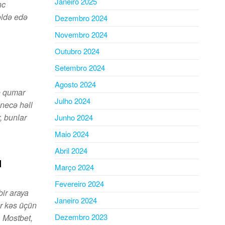
Janeiro 2025
nc
əldə edə
Dezembro 2024
Novembro 2024
Outubro 2024
Setembro 2024
Agosto 2024
ə qumar
Julho 2024
 necə həll
, bunlar
Junho 2024
Maio 2024
Abril 2024
ı
Março 2024
Fevereiro 2024
ir araya
Janeiro 2024
ər kəs üçün
Dezembro 2023
. Mostbet,