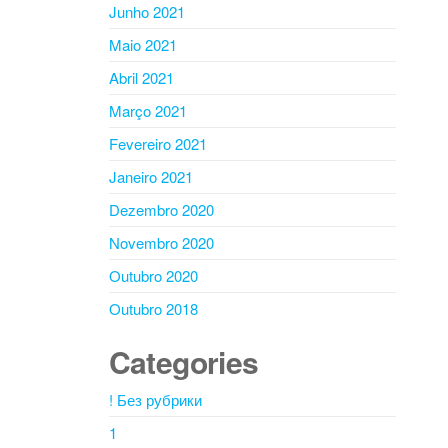
Junho 2021
Maio 2021
Abril 2021
Março 2021
Fevereiro 2021
Janeiro 2021
Dezembro 2020
Novembro 2020
Outubro 2020
Outubro 2018
Categories
! Без рубрики
1