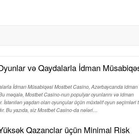
Oyunlar və Qaydalarla İdman Müsabiqə
alarla İdman Müsabiqəsi Mostbet Casino, Azərbaycanda idman 
r. Bu məqalə, Mostbet Casino-nun populyar oyunlarını və idman
ır. İstənilən yaşdan olan oyunçular üçün müxtəlif oyun seçimləri 
r. Bu yazıda, siz Mostbet Casino-da nələri…
 Yüksək Qazanclar üçün Minimal Risk