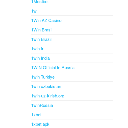
1Mostbet
1w
1Win AZ Casino
1Win Brasil
1win Brazil
1win fr
1win India
1WIN Official In Russia
1win Turkiye
1win uzbekistan
1win-uz-kirish.org
1winRussia
1xbet
1xbet apk