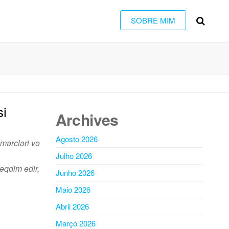
SOBRE MIM
si
Archives
Agosto 2026
mərcləri və
Julho 2026
təqdim edir,
Junho 2026
Maio 2026
Abril 2026
Março 2026