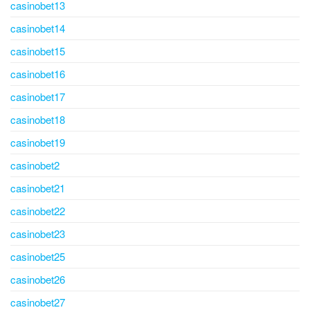
casinobet13
casinobet14
casinobet15
casinobet16
casinobet17
casinobet18
casinobet19
casinobet2
casinobet21
casinobet22
casinobet23
casinobet25
casinobet26
casinobet27