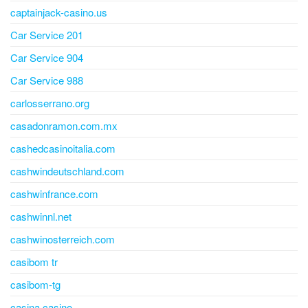
captainjack-casino.us
Car Service 201
Car Service 904
Car Service 988
carlosserrano.org
casadonramon.com.mx
cashedcasinoitalia.com
cashwindeutschland.com
cashwinfrance.com
cashwinnl.net
cashwinosterreich.com
casibom tr
casibom-tg
casina casino