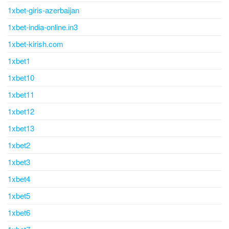
1xbet-giris-azerbaijan
1xbet-india-online.in3
1xbet-kirish.com
1xbet1
1xbet10
1xbet11
1xbet12
1xbet13
1xbet2
1xbet3
1xbet4
1xbet5
1xbet6