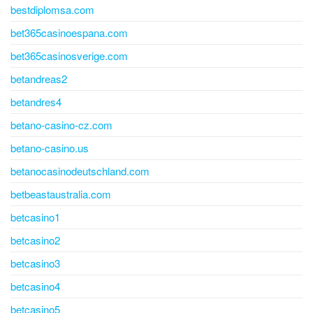
bestdiplomsa.com
bet365casinoespana.com
bet365casinosverige.com
betandreas2
betandres4
betano-casino-cz.com
betano-casino.us
betanocasinodeutschland.com
betbeastaustralia.com
betcasino1
betcasino2
betcasino3
betcasino4
betcasino5