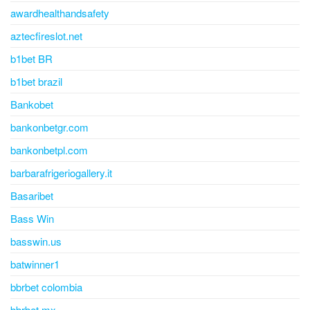
awardhealthandsafety
aztecfireslot.net
b1bet BR
b1bet brazil
Bankobet
bankonbetgr.com
bankonbetpl.com
barbarafrigeriogallery.it
Basaribet
Bass Win
basswin.us
batwinner1
bbrbet colombia
bbrbet mx