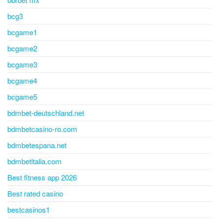
bcg3
bcgame1
bcgame2
bcgame3
bcgame4
bcgame5
bdmbet-deutschland.net
bdmbetcasino-ro.com
bdmbetespana.net
bdmbetitalia.com
Best fitness app 2026
Best rated casino
bestcasinos1