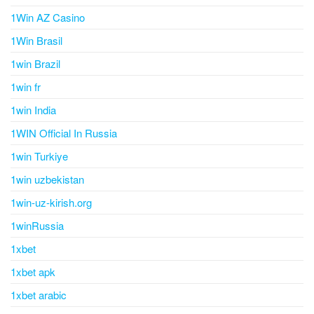
1Win AZ Casino
1Win Brasil
1win Brazil
1win fr
1win India
1WIN Official In Russia
1win Turkiye
1win uzbekistan
1win-uz-kirish.org
1winRussia
1xbet
1xbet apk
1xbet arabic