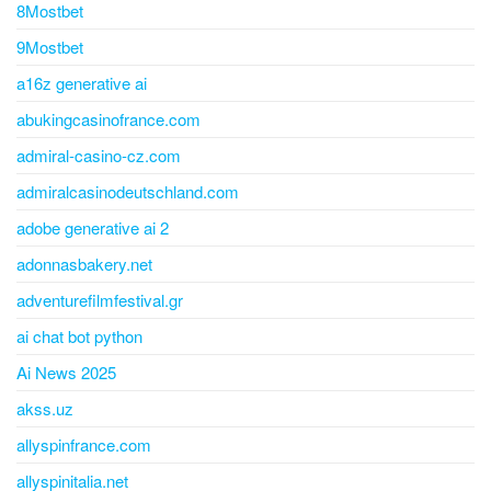
8Mostbet
9Mostbet
a16z generative ai
abukingcasinofrance.com
admiral-casino-cz.com
admiralcasinodeutschland.com
adobe generative ai 2
adonnasbakery.net
adventurefilmfestival.gr
ai chat bot python
Ai News 2025
akss.uz
allyspinfrance.com
allyspinitalia.net