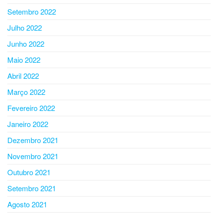
Setembro 2022
Julho 2022
Junho 2022
Maio 2022
Abril 2022
Março 2022
Fevereiro 2022
Janeiro 2022
Dezembro 2021
Novembro 2021
Outubro 2021
Setembro 2021
Agosto 2021