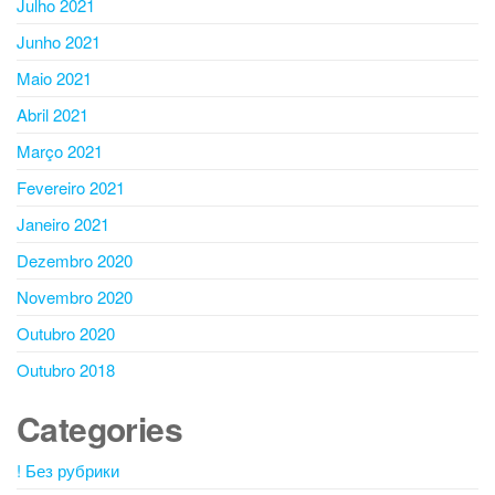
Julho 2021
Junho 2021
Maio 2021
Abril 2021
Março 2021
Fevereiro 2021
Janeiro 2021
Dezembro 2020
Novembro 2020
Outubro 2020
Outubro 2018
Categories
! Без рубрики