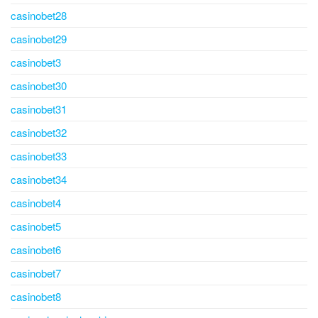
casinobet28
casinobet29
casinobet3
casinobet30
casinobet31
casinobet32
casinobet33
casinobet34
casinobet4
casinobet5
casinobet6
casinobet7
casinobet8