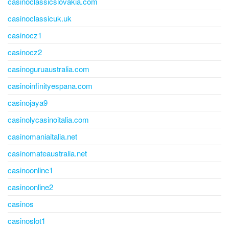
casinoclassicslovakia.com
casinoclassicuk.uk
casinocz1
casinocz2
casinoguruaustralia.com
casinoinfinityespana.com
casinojaya9
casinolycasinoitalia.com
casinomaniaitalia.net
casinomateaustralia.net
casinoonline1
casinoonline2
casinos
casinoslot1