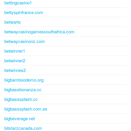
bettingcasino1
bettyspinfrance.com
betwarts
betwaycasinogamessouthafrica.com
betwaycasinonz.com
betwinner1
betwinner2
betwinneк2
bigbamboodemo.org
bigbassbonanza.cc
bigbasssplash.cc
bigbasssplash.com.es
bigbeverage.net
bitstarzcanada.com