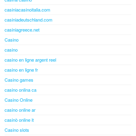
casiniacasinoitalia.com
casiniadeutschland.com
casiniagreece.net
Casino
casino
casino en ligne argent reel
casino en ligne fr
Casino games
casino onlina ca
Casino Online
casino online ar
casinò online it
Casino slots