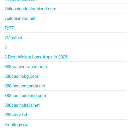
7bitcasinodeutschland.com
7bitcasinonz.net
7c77
7Mostbet
8
8 Best Weight Loss Apps in 2025
888-casinofrance.com
888casinobg.com
888casinocanada.net
888casinoireland.com
888casinoitalia.net
888starz bd
8mntfngvxw