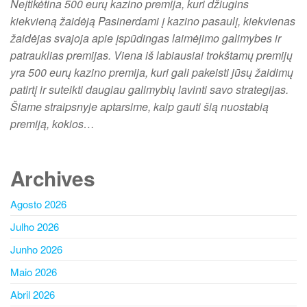
Neįtikėtina 500 eurų kazino premija, kuri džiugins
kiekvieną žaidėją Pasinerdami į kazino pasaulį, kiekvienas
žaidėjas svajoja apie įspūdingas laimėjimo galimybes ir
patrauklias premijas. Viena iš labiausiai trokštamų premijų
yra 500 eurų kazino premija, kuri gali pakeisti jūsų žaidimų
patirtį ir suteikti daugiau galimybių lavinti savo strategijas.
Šiame straipsnyje aptarsime, kaip gauti šią nuostabią
premiją, kokios…
Archives
Agosto 2026
Julho 2026
Junho 2026
Maio 2026
Abril 2026