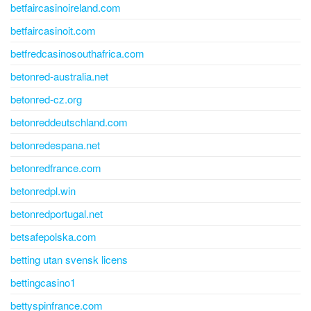
betfaircasinoireland.com
betfaircasinoit.com
betfredcasinosouthafrica.com
betonred-australia.net
betonred-cz.org
betonreddeutschland.com
betonredespana.net
betonredfrance.com
betonredpl.win
betonredportugal.net
betsafepolska.com
betting utan svensk licens
bettingcasino1
bettyspinfrance.com