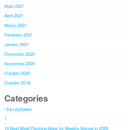
Maio 2021
Abril 2021
Março 2021
Fevereiro 2021
Janeiro 2021
Dezembro 2020
Novembro 2020
Outubro 2020
Outubro 2018
Categories
! Без рубрики
1
10 Best Meal Planning Apps for Weekly Menus in 2026