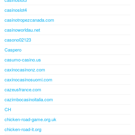
casinoslot4
casinotropezcanada.com
casinoworldau.net
casono02123
Caspero
casumo-casino.us
caxinocasinonz.com
caxinocasinosuomi.com
cazeusfrance.com
cazimbocasinoitalia.com
CH
chicken-road-game.org.uk
chicken-road-it.org