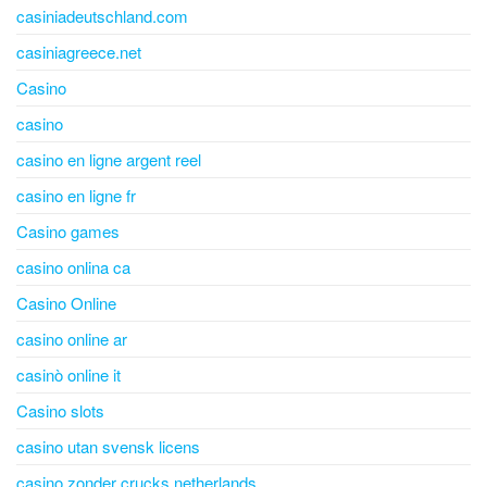
casiniadeutschland.com
casiniagreece.net
Casino
casino
casino en ligne argent reel
casino en ligne fr
Casino games
casino onlina ca
Casino Online
casino online ar
casinò online it
Casino slots
casino utan svensk licens
casino zonder crucks netherlands