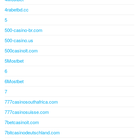
4rabetbd.cc
5
500-casino-br.com
500-casino.us
500casinolt.com
5Mostbet
6
6Mostbet
7
777casinosouthafrica.com
777casinosuisse.com
7betcasinoit.com
7bitcasinodeutschland.com