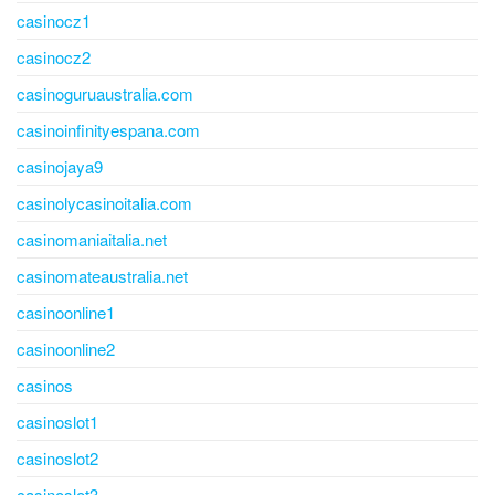
casinocz1
casinocz2
casinoguruaustralia.com
casinoinfinityespana.com
casinojaya9
casinolycasinoitalia.com
casinomaniaitalia.net
casinomateaustralia.net
casinoonline1
casinoonline2
casinos
casinoslot1
casinoslot2
casinoslot3