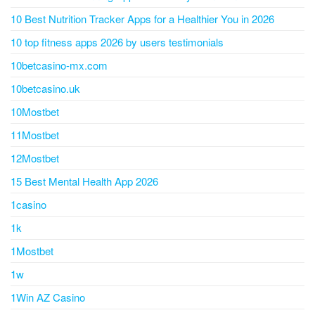
10 Best Nutrition Tracker Apps for a Healthier You in 2026
10 top fitness apps 2026 by users testimonials
10betcasino-mx.com
10betcasino.uk
10Mostbet
11Mostbet
12Mostbet
15 Best Mental Health App 2026
1casino
1k
1Mostbet
1w
1Win AZ Casino