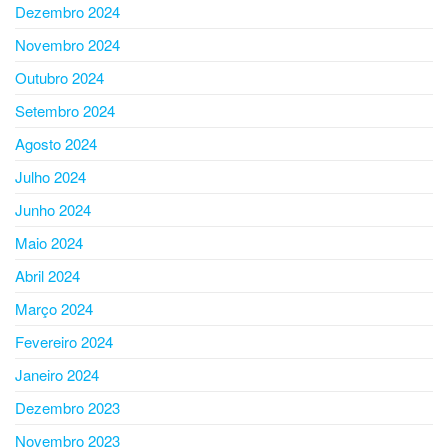
Dezembro 2024
Novembro 2024
Outubro 2024
Setembro 2024
Agosto 2024
Julho 2024
Junho 2024
Maio 2024
Abril 2024
Março 2024
Fevereiro 2024
Janeiro 2024
Dezembro 2023
Novembro 2023