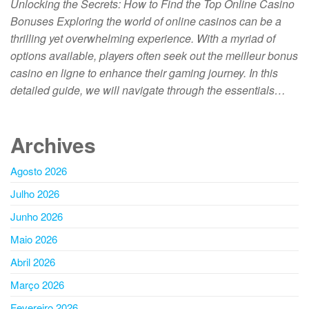
Unlocking the Secrets: How to Find the Top Online Casino
Bonuses Exploring the world of online casinos can be a
thrilling yet overwhelming experience. With a myriad of
options available, players often seek out the meilleur bonus
casino en ligne to enhance their gaming journey. In this
detailed guide, we will navigate through the essentials…
Archives
Agosto 2026
Julho 2026
Junho 2026
Maio 2026
Abril 2026
Março 2026
Fevereiro 2026