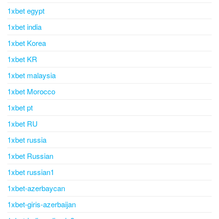
1xbet egypt
1xbet india
1xbet Korea
1xbet KR
1xbet malaysia
1xbet Morocco
1xbet pt
1xbet RU
1xbet russia
1xbet Russian
1xbet russian1
1xbet-azerbaycan
1xbet-giris-azerbaijan