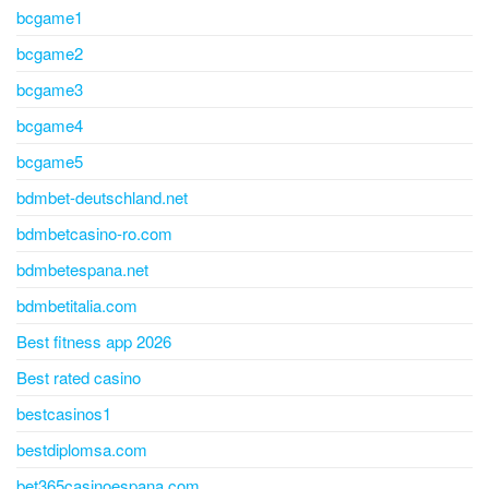
bcgame1
bcgame2
bcgame3
bcgame4
bcgame5
bdmbet-deutschland.net
bdmbetcasino-ro.com
bdmbetespana.net
bdmbetitalia.com
Best fitness app 2026
Best rated casino
bestcasinos1
bestdiplomsa.com
bet365casinoespana.com