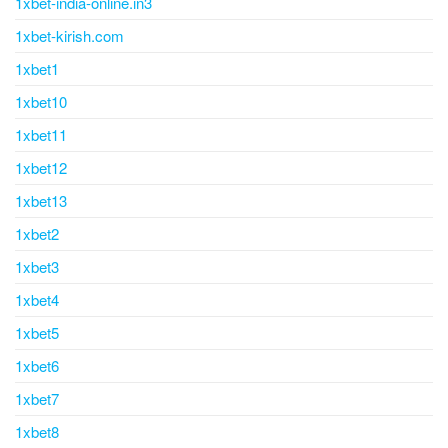
1xbet-india-online.in3
1xbet-kirish.com
1xbet1
1xbet10
1xbet11
1xbet12
1xbet13
1xbet2
1xbet3
1xbet4
1xbet5
1xbet6
1xbet7
1xbet8