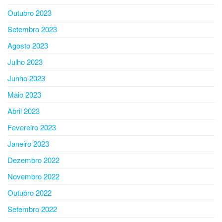
Outubro 2023
Setembro 2023
Agosto 2023
Julho 2023
Junho 2023
Maio 2023
Abril 2023
Fevereiro 2023
Janeiro 2023
Dezembro 2022
Novembro 2022
Outubro 2022
Setembro 2022