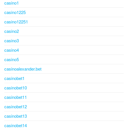
casino1
casino1225
casino12251
casino2
casino3
casino4
casino5
casinoalexander.bet
casinobet1
casinobet10
casinobet11
casinobet12
casinobet13
casinobet14