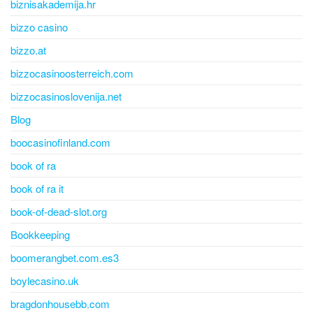
biznisakademija.hr
bizzo casino
bizzo.at
bizzocasinoosterreich.com
bizzocasinoslovenija.net
Blog
boocasinofinland.com
book of ra
book of ra it
book-of-dead-slot.org
Bookkeeping
boomerangbet.com.es3
boylecasino.uk
bragdonhousebb.com