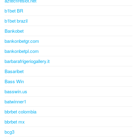
aztecfireslot.net
b1bet BR
b1bet brazil
Bankobet
bankonbetgr.com
bankonbetpl.com
barbarafrigeriogallery.it
Basaribet
Bass Win
basswin.us
batwinner1
bbrbet colombia
bbrbet mx
bcg3