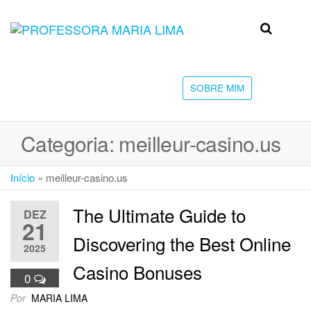
Skip
to
Professora
Teu
the
caminho
Maria Lima
content
até a
faculdade
SOBRE MIM
Categoria:
meilleur-casino.us
Início
»
meilleur-casino.us
The Ultimate Guide to
DEZ
21
Discovering the Best Online
2025
Casino Bonuses
0
Por
MARIA LIMA