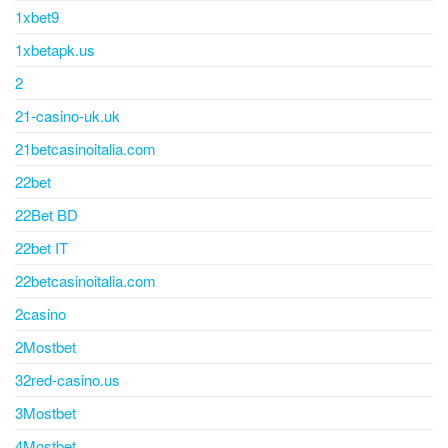
1xbet9
1xbetapk.us
2
21-casino-uk.uk
21betcasinoitalia.com
22bet
22Bet BD
22bet IT
22betcasinoitalia.com
2casino
2Mostbet
32red-casino.us
3Mostbet
4Mostbet