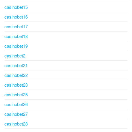
casinobet15
casinobet16
casinobet17
casinobet18
casinobet19
casinobet2
casinobet21
casinobet22
casinobet23
casinobet25
casinobet26
casinobet27
casinobet28