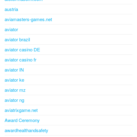
austria
aviamasters-games.net
aviator
aviator brazil
aviator casino DE
aviator casino fr
aviator IN
aviator ke
aviator mz
aviator ng
aviatrixgame.net
Award Ceremony
awardhealthandsafety