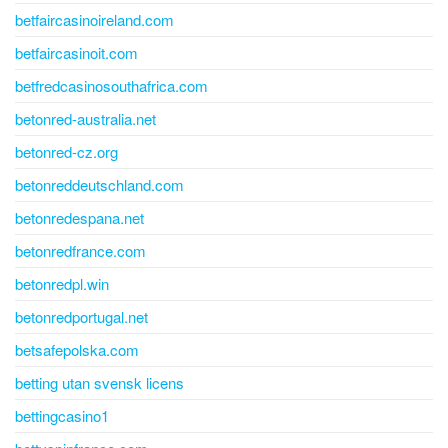
betfaircasinoireland.com
betfaircasinoit.com
betfredcasinosouthafrica.com
betonred-australia.net
betonred-cz.org
betonreddeutschland.com
betonredespana.net
betonredfrance.com
betonredpl.win
betonredportugal.net
betsafepolska.com
betting utan svensk licens
bettingcasino1