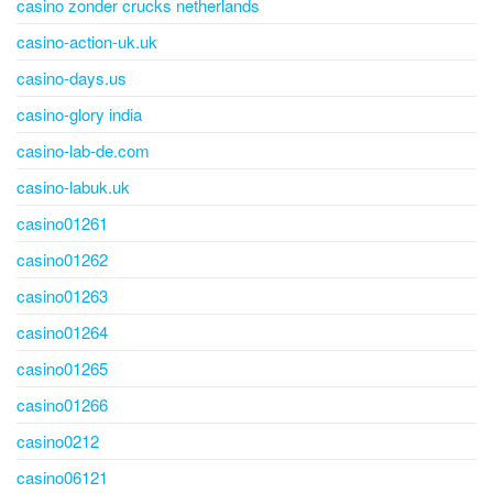
casino zonder crucks netherlands
casino-action-uk.uk
casino-days.us
casino-glory india
casino-lab-de.com
casino-labuk.uk
casino01261
casino01262
casino01263
casino01264
casino01265
casino01266
casino0212
casino06121