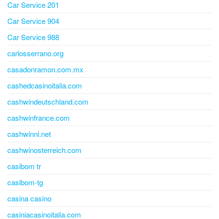
Car Service 201
Car Service 904
Car Service 988
carlosserrano.org
casadonramon.com.mx
cashedcasinoitalia.com
cashwindeutschland.com
cashwinfrance.com
cashwinnl.net
cashwinosterreich.com
casibom tr
casibom-tg
casina casino
casiniacasinoitalia.com