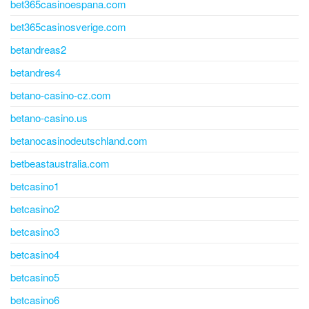
bet365casinoespana.com
bet365casinosverige.com
betandreas2
betandres4
betano-casino-cz.com
betano-casino.us
betanocasinodeutschland.com
betbeastaustralia.com
betcasino1
betcasino2
betcasino3
betcasino4
betcasino5
betcasino6