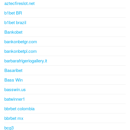
aztecfireslot.net
b1bet BR
b1bet brazil
Bankobet
bankonbetgr.com
bankonbetpl.com
barbarafrigeriogallery.it
Basaribet
Bass Win
basswin.us
batwinner1
bbrbet colombia
bbrbet mx
bcg3