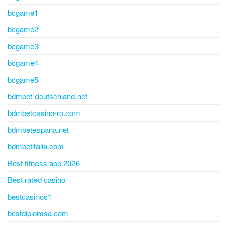
bcgame1
bcgame2
bcgame3
bcgame4
bcgame5
bdmbet-deutschland.net
bdmbetcasino-ro.com
bdmbetespana.net
bdmbetitalia.com
Best fitness app 2026
Best rated casino
bestcasinos1
bestdiplomsa.com