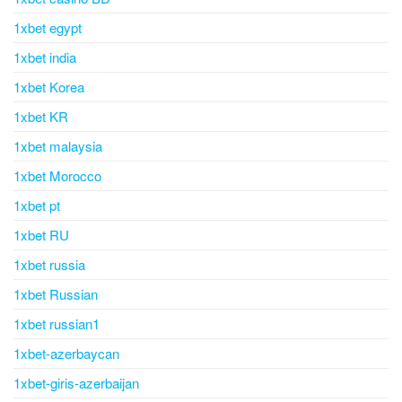
1xbet egypt
1xbet india
1xbet Korea
1xbet KR
1xbet malaysia
1xbet Morocco
1xbet pt
1xbet RU
1xbet russia
1xbet Russian
1xbet russian1
1xbet-azerbaycan
1xbet-giris-azerbaijan