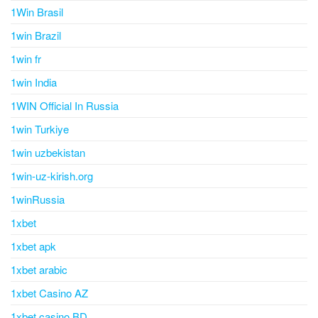
1Win Brasil
1win Brazil
1win fr
1win India
1WIN Official In Russia
1win Turkiye
1win uzbekistan
1win-uz-kirish.org
1winRussia
1xbet
1xbet apk
1xbet arabic
1xbet Casino AZ
1xbet casino BD