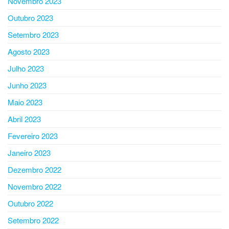
Novembro 2023
Outubro 2023
Setembro 2023
Agosto 2023
Julho 2023
Junho 2023
Maio 2023
Abril 2023
Fevereiro 2023
Janeiro 2023
Dezembro 2022
Novembro 2022
Outubro 2022
Setembro 2022