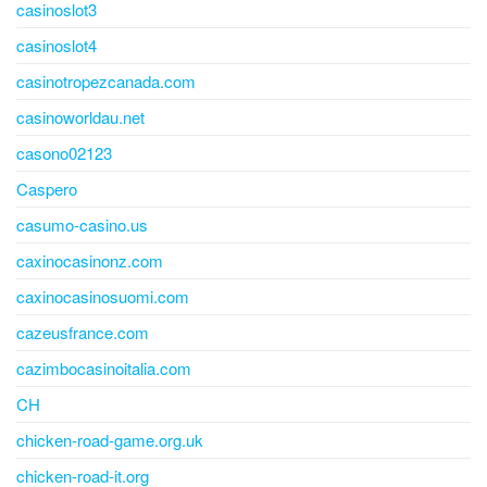
casinoslot3
casinoslot4
casinotropezcanada.com
casinoworldau.net
casono02123
Caspero
casumo-casino.us
caxinocasinonz.com
caxinocasinosuomi.com
cazeusfrance.com
cazimbocasinoitalia.com
CH
chicken-road-game.org.uk
chicken-road-it.org