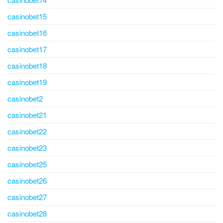
casinobet15
casinobet16
casinobet17
casinobet18
casinobet19
casinobet2
casinobet21
casinobet22
casinobet23
casinobet25
casinobet26
casinobet27
casinobet28