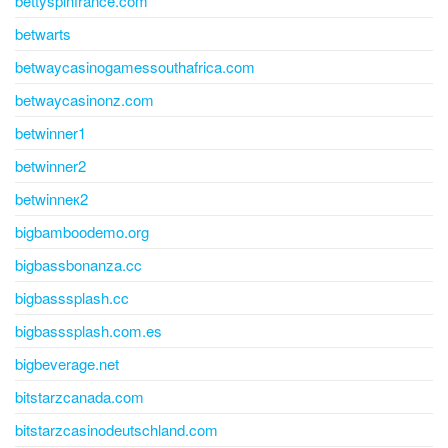
bettyspinfrance.com
betwarts
betwaycasinogamessouthafrica.com
betwaycasinonz.com
betwinner1
betwinner2
betwinneк2
bigbamboodemo.org
bigbassbonanza.cc
bigbasssplash.cc
bigbasssplash.com.es
bigbeverage.net
bitstarzcanada.com
bitstarzcasinodeutschland.com