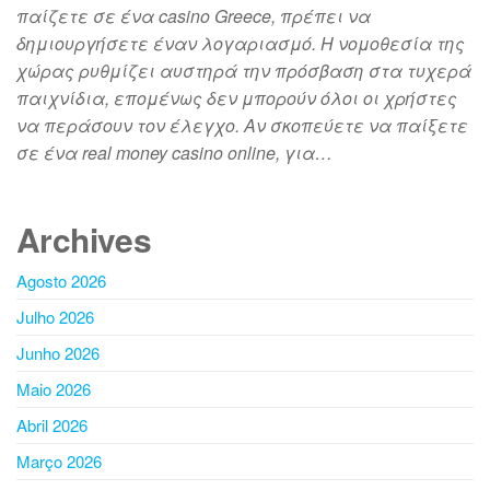
παίζετε σε ένα casino Greece, πρέπει να
δημιουργήσετε έναν λογαριασμό. Η νομοθεσία της
χώρας ρυθμίζει αυστηρά την πρόσβαση στα τυχερά
παιχνίδια, επομένως δεν μπορούν όλοι οι χρήστες
να περάσουν τον έλεγχο. Αν σκοπεύετε να παίξετε
σε ένα real money casino online, για…
Archives
Agosto 2026
Julho 2026
Junho 2026
Maio 2026
Abril 2026
Março 2026