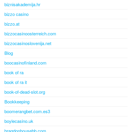
biznisakademija.hr
bizzo casino
bizzo.at
bizzocasinoosterreich.com
bizzocasinoslovenija.net
Blog
boocasinofinland.com
book of ra
book of ra it
book-of-dead-slot.org
Bookkeeping
boomerangbet.com.es3
boylecasino.uk
bragdonhousebb.com