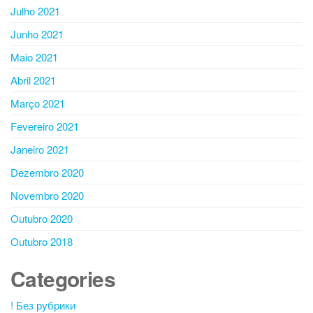
Julho 2021
Junho 2021
Maio 2021
Abril 2021
Março 2021
Fevereiro 2021
Janeiro 2021
Dezembro 2020
Novembro 2020
Outubro 2020
Outubro 2018
Categories
! Без рубрики