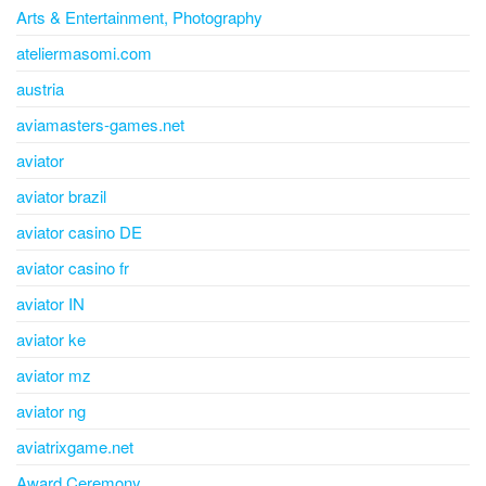
Arts & Entertainment, Photography
ateliermasomi.com
austria
aviamasters-games.net
aviator
aviator brazil
aviator casino DE
aviator casino fr
aviator IN
aviator ke
aviator mz
aviator ng
aviatrixgame.net
Award Ceremony