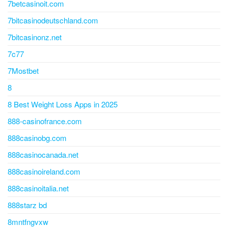
7betcasinoit.com
7bitcasinodeutschland.com
7bitcasinonz.net
7c77
7Mostbet
8
8 Best Weight Loss Apps in 2025
888-casinofrance.com
888casinobg.com
888casinocanada.net
888casinoireland.com
888casinoitalia.net
888starz bd
8mntfngvxw