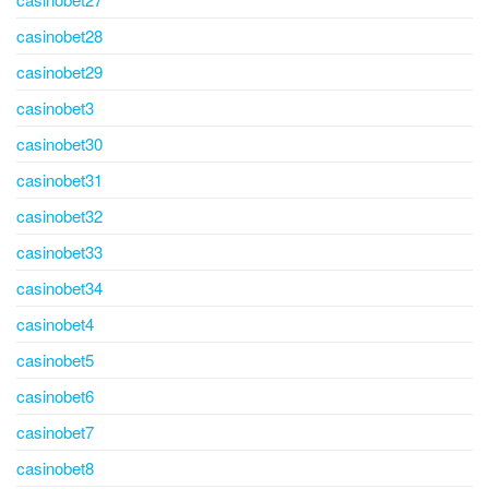
casinobet28
casinobet29
casinobet3
casinobet30
casinobet31
casinobet32
casinobet33
casinobet34
casinobet4
casinobet5
casinobet6
casinobet7
casinobet8