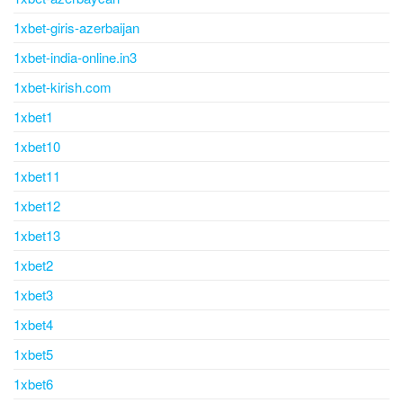
1xbet-giris-azerbaijan
1xbet-india-online.in3
1xbet-kirish.com
1xbet1
1xbet10
1xbet11
1xbet12
1xbet13
1xbet2
1xbet3
1xbet4
1xbet5
1xbet6