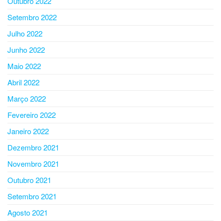
Outubro 2022
Setembro 2022
Julho 2022
Junho 2022
Maio 2022
Abril 2022
Março 2022
Fevereiro 2022
Janeiro 2022
Dezembro 2021
Novembro 2021
Outubro 2021
Setembro 2021
Agosto 2021