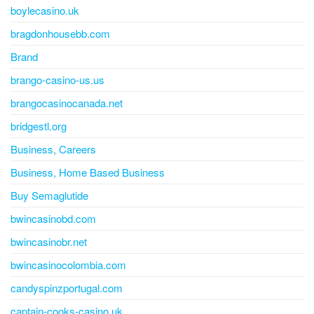
boylecasino.uk
bragdonhousebb.com
Brand
brango-casino-us.us
brangocasinocanada.net
bridgestl.org
Business, Careers
Business, Home Based Business
Buy Semaglutide
bwincasinobd.com
bwincasinobr.net
bwincasinocolombia.com
candyspinzportugal.com
captain-cooks-casino.uk