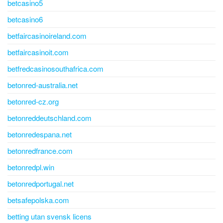
betcasino5
betcasino6
betfaircasinoireland.com
betfaircasinoit.com
betfredcasinosouthafrica.com
betonred-australia.net
betonred-cz.org
betonreddeutschland.com
betonredespana.net
betonredfrance.com
betonredpl.win
betonredportugal.net
betsafepolska.com
betting utan svensk licens