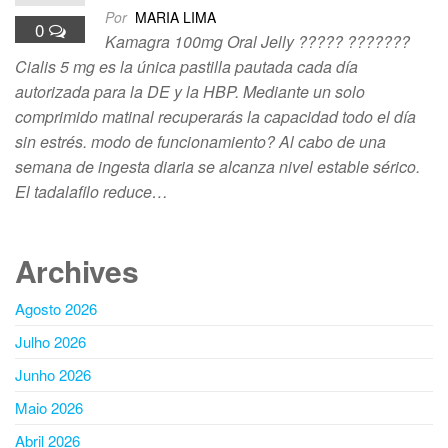
Por
MARIA LIMA
0
Kamagra 100mg Oral Jelly ????? ???????
Cialis 5 mg es la única pastilla pautada cada día
autorizada para la DE y la HBP. Mediante un solo
comprimido matinal recuperarás la capacidad todo el día
sin estrés. modo de funcionamiento? Al cabo de una
semana de ingesta diaria se alcanza nivel estable sérico.
El tadalafilo reduce…
Archives
Agosto 2026
Julho 2026
Junho 2026
Maio 2026
Abril 2026