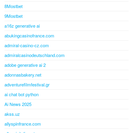
8Mostbet
9Mostbet
a16z generative ai
abukingcasinofrance.com
admiral-casino-cz.com
admiralcasinodeutschland.com
adobe generative ai 2
adonnasbakery.net
adventurefilmfestival.gr
ai chat bot python
Ai News 2025
akss.uz
allyspinfrance.com