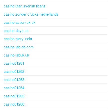
casino utan svensk licens
casino zonder crucks netherlands
casino-action-uk.uk
casino-days.us
casino-glory india
casino-lab-de.com
casino-labuk.uk
casino01261
casino01262
casino01263
casino01264
casino01265
casino01266