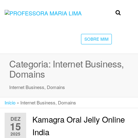
Skip
to
Professora
Teu
the
caminho
Maria Lima
content
até a
faculdade
SOBRE MIM
Categoria:
Internet Business,
Domains
Internet Business, Domains
Início
»
Internet Business, Domains
Kamagra Oral Jelly Online
DEZ
15
India
2025