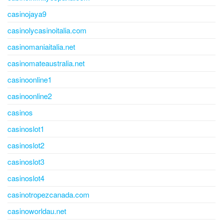
casinojaya9
casinolycasinoitalia.com
casinomaniaitalia.net
casinomateaustralia.net
casinoonline1
casinoonline2
casinos
casinoslot1
casinoslot2
casinoslot3
casinoslot4
casinotropezcanada.com
casinoworldau.net