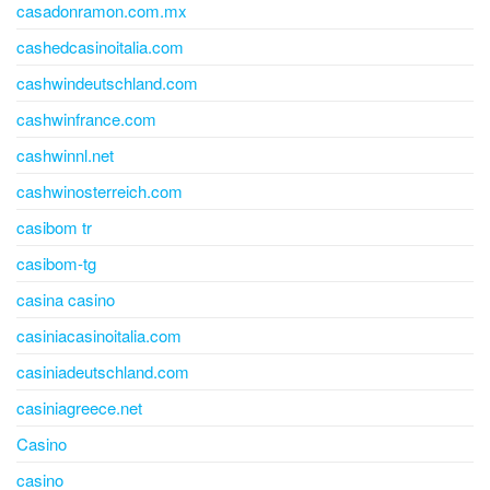
casadonramon.com.mx
cashedcasinoitalia.com
cashwindeutschland.com
cashwinfrance.com
cashwinnl.net
cashwinosterreich.com
casibom tr
casibom-tg
casina casino
casiniacasinoitalia.com
casiniadeutschland.com
casiniagreece.net
Casino
casino