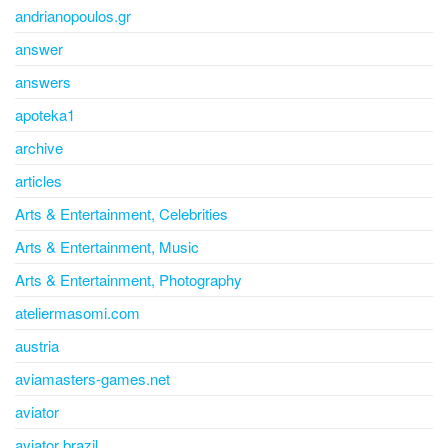
andrianopoulos.gr
answer
answers
apoteka1
archive
articles
Arts & Entertainment, Celebrities
Arts & Entertainment, Music
Arts & Entertainment, Photography
ateliermasomi.com
austria
aviamasters-games.net
aviator
aviator brazil