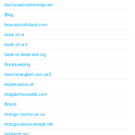
bizzocasinoslovenija.net
Blog
boocasinofinland.com
book of ra
book of ra it
book-of-dead-slot.org
Bookkeeping
boomerangbet.com.es3
boylecasino.uk
bragdonhousebb.com
Brand
brango-casino-us.us
brangocasinocanada.net
bridgestl.org