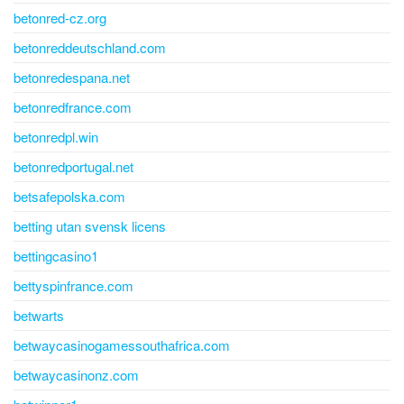
betonred-cz.org
betonreddeutschland.com
betonredespana.net
betonredfrance.com
betonredpl.win
betonredportugal.net
betsafepolska.com
betting utan svensk licens
bettingcasino1
bettyspinfrance.com
betwarts
betwaycasinogamessouthafrica.com
betwaycasinonz.com