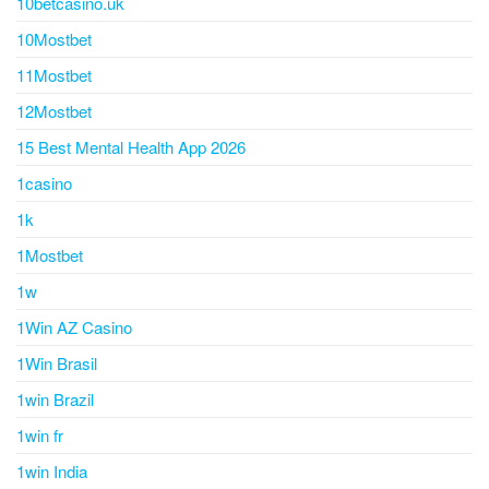
10betcasino.uk
10Mostbet
11Mostbet
12Mostbet
15 Best Mental Health App 2026
1casino
1k
1Mostbet
1w
1Win AZ Casino
1Win Brasil
1win Brazil
1win fr
1win India