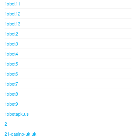
1xbet11
1xbet12
1xbet13
1xbet2
1xbet3
1xbet4
1xbet5
1xbet6
1xbet7
1xbet8
1xbet9
1xbetapk.us
2
21-casino-uk.uk