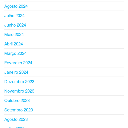
Agosto 2024
Julho 2024
Junho 2024
Maio 2024
Abril 2024
Março 2024
Fevereiro 2024
Janeiro 2024
Dezembro 2023
Novembro 2023
Outubro 2023
Setembro 2023
Agosto 2023