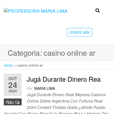
Skip
to
Professora
Teu
the
caminho
Maria Lima
content
até a
faculdade
SOBRE MIM
Categoria:
casino online ar
Início
»
casino online ar
Jugá Durante Dinero Rea
OUT
24
Por
MARIA LIMA
2024
Jugá Durante Dinero Real Mejores Casinos
Online Sobre Argentina Con Fortuna Real
Não
2024 Content Tiradas Gratis ¿dónde Puedo
Apostar Con Ramo Pago? Un Repaso Por La Historia Del