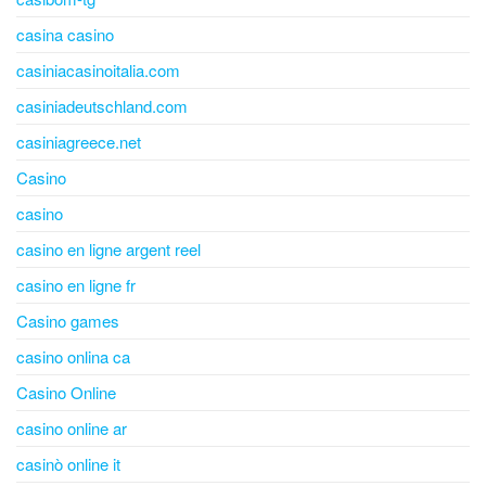
casina casino
casiniacasinoitalia.com
casiniadeutschland.com
casiniagreece.net
Casino
casino
casino en ligne argent reel
casino en ligne fr
Casino games
casino onlina ca
Casino Online
casino online ar
casinò online it