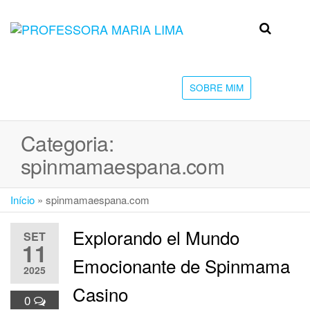
Skip
to
Professora
Teu
the
caminho
Maria Lima
content
até a
faculdade
SOBRE MIM
Categoria:
spinmamaespana.com
Início
»
spinmamaespana.com
Explorando el Mundo
SET
11
Emocionante de Spinmama
2025
Casino
0