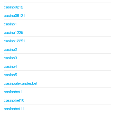
casino0212
casino06121
casino1
casino1225
casino12251
casino2
casino3
casino4
casino5
casinoalexander.bet
casinobet1
casinobet10
casinobet11