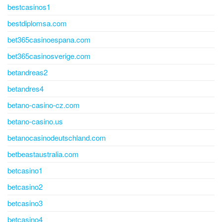
bestcasinos1
bestdiplomsa.com
bet365casinoespana.com
bet365casinosverige.com
betandreas2
betandres4
betano-casino-cz.com
betano-casino.us
betanocasinodeutschland.com
betbeastaustralia.com
betcasino1
betcasino2
betcasino3
betcasino4