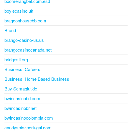
boomerangbet.com.es3
boylecasino.uk
bragdonhousebb.com
Brand
brango-casino-us.us
brangocasinocanada.net
bridgestl.org
Business, Careers
Business, Home Based Business
Buy Semaglutide
bwincasinobd.com
bwincasinobr.net
bwincasinocolombia.com
candyspinzportugal.com