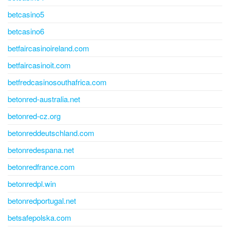
betcasino5
betcasino6
betfaircasinoireland.com
betfaircasinoit.com
betfredcasinosouthafrica.com
betonred-australia.net
betonred-cz.org
betonreddeutschland.com
betonredespana.net
betonredfrance.com
betonredpl.win
betonredportugal.net
betsafepolska.com