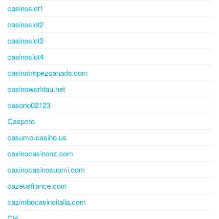
casinoslot1
casinoslot2
casinoslot3
casinoslot4
casinotropezcanada.com
casinoworldau.net
casono02123
Caspero
casumo-casino.us
caxinocasinonz.com
caxinocasinosuomi.com
cazeusfrance.com
cazimbocasinoitalia.com
CH