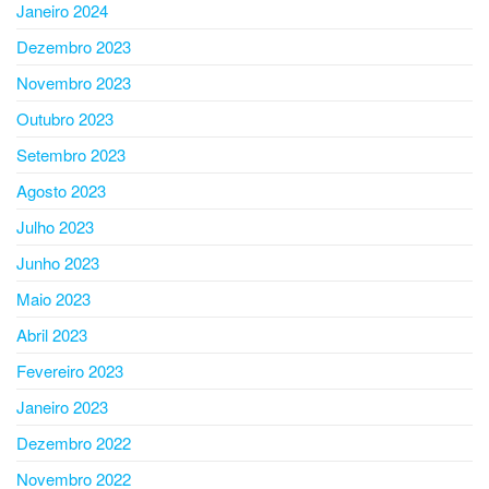
Janeiro 2024
Dezembro 2023
Novembro 2023
Outubro 2023
Setembro 2023
Agosto 2023
Julho 2023
Junho 2023
Maio 2023
Abril 2023
Fevereiro 2023
Janeiro 2023
Dezembro 2022
Novembro 2022