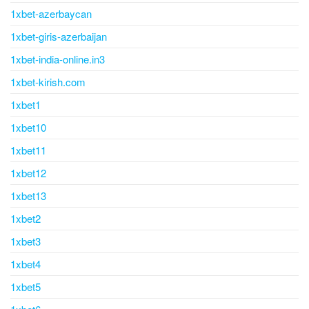
1xbet-azerbaycan
1xbet-giris-azerbaijan
1xbet-india-online.in3
1xbet-kirish.com
1xbet1
1xbet10
1xbet11
1xbet12
1xbet13
1xbet2
1xbet3
1xbet4
1xbet5