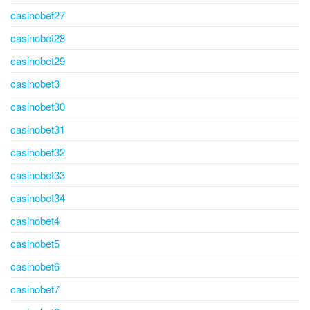
casinobet27
casinobet28
casinobet29
casinobet3
casinobet30
casinobet31
casinobet32
casinobet33
casinobet34
casinobet4
casinobet5
casinobet6
casinobet7