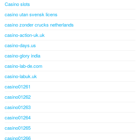
Casino slots
casino utan svensk licens
casino zonder crucks netherlands
casino-action-uk.uk
casino-days.us
casino-glory india
casino-lab-de.com
casino-labuk.uk
casino01261
casino01262
casino01263
casino01264
casino01265
casino01266