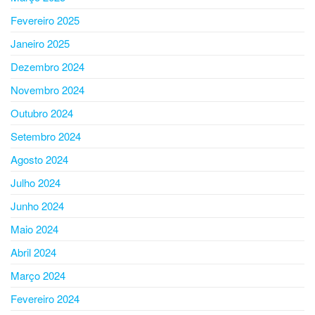
Fevereiro 2025
Janeiro 2025
Dezembro 2024
Novembro 2024
Outubro 2024
Setembro 2024
Agosto 2024
Julho 2024
Junho 2024
Maio 2024
Abril 2024
Março 2024
Fevereiro 2024