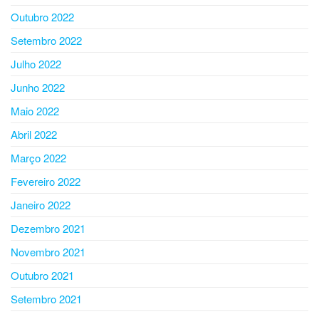
Outubro 2022
Setembro 2022
Julho 2022
Junho 2022
Maio 2022
Abril 2022
Março 2022
Fevereiro 2022
Janeiro 2022
Dezembro 2021
Novembro 2021
Outubro 2021
Setembro 2021