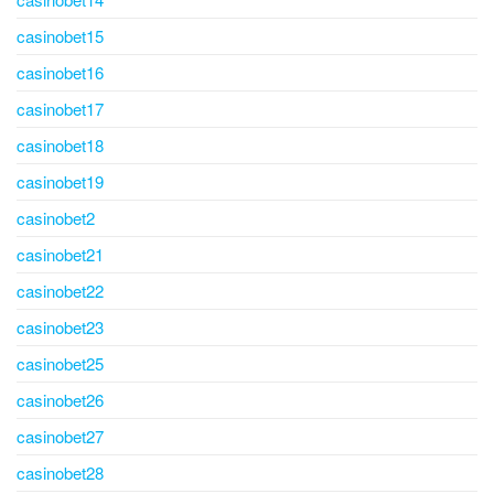
casinobet15
casinobet16
casinobet17
casinobet18
casinobet19
casinobet2
casinobet21
casinobet22
casinobet23
casinobet25
casinobet26
casinobet27
casinobet28