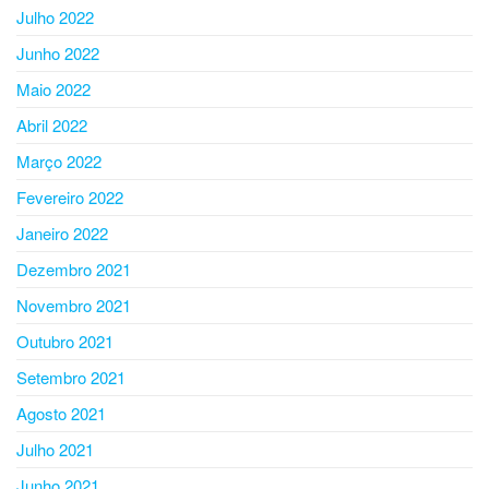
Julho 2022
Junho 2022
Maio 2022
Abril 2022
Março 2022
Fevereiro 2022
Janeiro 2022
Dezembro 2021
Novembro 2021
Outubro 2021
Setembro 2021
Agosto 2021
Julho 2021
Junho 2021