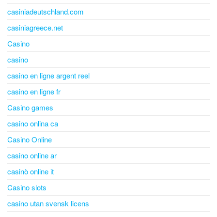
casiniadeutschland.com
casiniagreece.net
Casino
casino
casino en ligne argent reel
casino en ligne fr
Casino games
casino onlina ca
Casino Online
casino online ar
casinò online it
Casino slots
casino utan svensk licens