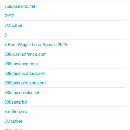
7bitcasinonz.net
7c77
7Mostbet
8
8 Best Weight Loss Apps in 2025
888-casinofrance.com
888casinobg.com
888casinocanada.net
888casinoireland.com
888casinoitalia.net
888starz bd
8mntfngvxw
8Mostbet