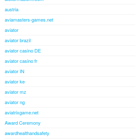
austria
aviamasters-games.net
aviator
aviator brazil
aviator casino DE
aviator casino fr
aviator IN
aviator ke
aviator mz
aviator ng
aviatrixgame.net
Award Ceremony
awardhealthandsafety