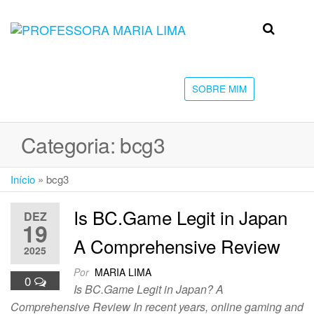
Skip
to
Professora
Teu
the
caminho
Maria Lima
content
até a
faculdade
SOBRE MIM
Categoria:
bcg3
Início
»
bcg3
Is BC.Game Legit in Japan
DEZ
19
A Comprehensive Review
2025
Por
MARIA LIMA
0
Is BC.Game Legit in Japan? A
Comprehensive Review In recent years, online gaming and