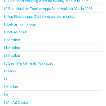
10 Best Meal Planning Apps for Weekly Menus in 2026
10 Best Nutrition Tracker Apps for a Healthier You in 2026
10 top fitness apps 2026 by users testimonials
10betcasino-mx.com
10betcasino.uk
10Mostbet
11Mostbet
12Mostbet
15 Best Mental Health App 2026
1casino
1k
1Mostbet
1w
1Win AZ Casino