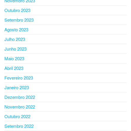
Novembro 2023
Outubro 2023
Setembro 2023
Agosto 2023
Julho 2023
Junho 2023
Maio 2023
Abril 2023
Fevereiro 2023
Janeiro 2023
Dezembro 2022
Novembro 2022
Outubro 2022
Setembro 2022