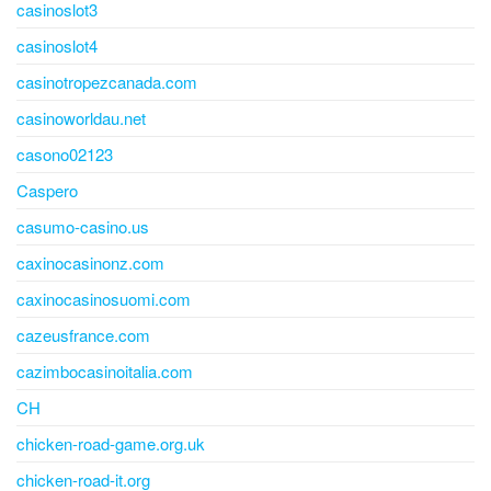
casinoslot3
casinoslot4
casinotropezcanada.com
casinoworldau.net
casono02123
Caspero
casumo-casino.us
caxinocasinonz.com
caxinocasinosuomi.com
cazeusfrance.com
cazimbocasinoitalia.com
CH
chicken-road-game.org.uk
chicken-road-it.org