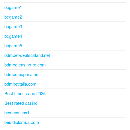
bcgame1
bcgame2
bcgame3
bcgame4
bcgame5
bdmbet-deutschland.net
bdmbetcasino-ro.com
bdmbetespana.net
bdmbetitalia.com
Best fitness app 2026
Best rated casino
bestcasinos1
bestdiplomsa.com