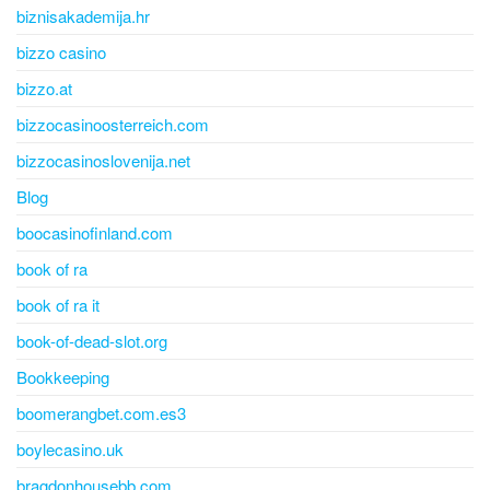
biznisakademija.hr
bizzo casino
bizzo.at
bizzocasinoosterreich.com
bizzocasinoslovenija.net
Blog
boocasinofinland.com
book of ra
book of ra it
book-of-dead-slot.org
Bookkeeping
boomerangbet.com.es3
boylecasino.uk
bragdonhousebb.com