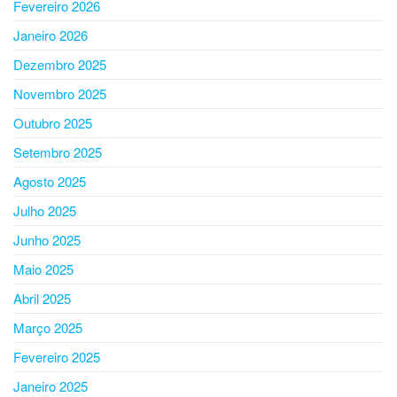
Fevereiro 2026
Janeiro 2026
Dezembro 2025
Novembro 2025
Outubro 2025
Setembro 2025
Agosto 2025
Julho 2025
Junho 2025
Maio 2025
Abril 2025
Março 2025
Fevereiro 2025
Janeiro 2025