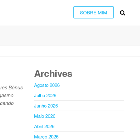
SOBRE MIM
Archives
Agosto 2026
ares Bônus
gasino
Julho 2026
ecendo
Junho 2026
Maio 2026
Abril 2026
Março 2026