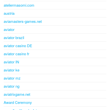
ateliermasomi.com
austria
aviamasters-games.net
aviator
aviator brazil
aviator casino DE
aviator casino fr
aviator IN
aviator ke
aviator mz
aviator ng
aviatrixgame.net
Award Ceremony