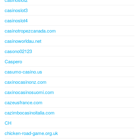
casinoslot3
casinoslot4
casinotropezcanada.com
casinoworldau.net
casono02123
Caspero
casumo-casino.us
caxinocasinonz.com
caxinocasinosuomi.com
cazeusfrance.com
cazimbocasinoitalia.com
CH
chicken-road-game.org.uk