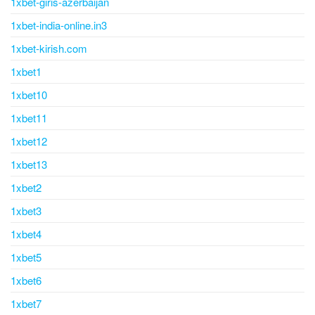
1xbet-giris-azerbaijan
1xbet-india-online.in3
1xbet-kirish.com
1xbet1
1xbet10
1xbet11
1xbet12
1xbet13
1xbet2
1xbet3
1xbet4
1xbet5
1xbet6
1xbet7