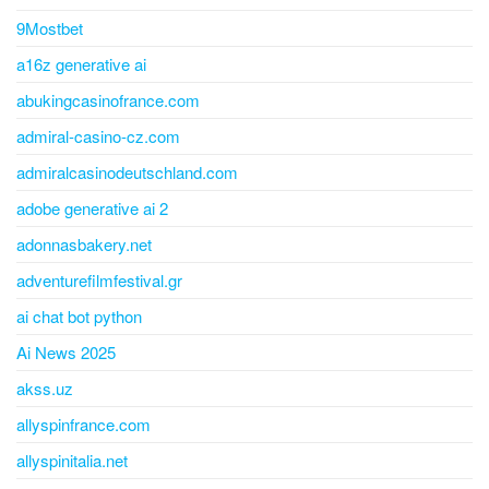
9Mostbet
a16z generative ai
abukingcasinofrance.com
admiral-casino-cz.com
admiralcasinodeutschland.com
adobe generative ai 2
adonnasbakery.net
adventurefilmfestival.gr
ai chat bot python
Ai News 2025
akss.uz
allyspinfrance.com
allyspinitalia.net