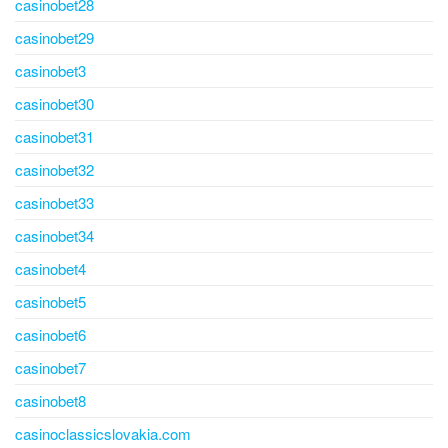
casinobet28
casinobet29
casinobet3
casinobet30
casinobet31
casinobet32
casinobet33
casinobet34
casinobet4
casinobet5
casinobet6
casinobet7
casinobet8
casinoclassicslovakia.com