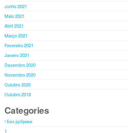
Junho 2021
Maio 2021
Abril 2021
Março 2021
Fevereiro 2021
Janeiro 2021
Dezembro 2020
Novembro 2020
Outubro 2020
Outubro 2018
Categories
! Без рубрики
1