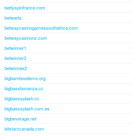
bettyspinfrance.com
betwarts
betwaycasinogamessouthafrica.com
betwaycasinonz.com
betwinner1
betwinner2
betwinneк2
bigbamboodemo.org
bigbassbonanza.cc
bigbasssplash.cc
bigbasssplash.com.es
bigbeverage.net
bitstarzcanada.com