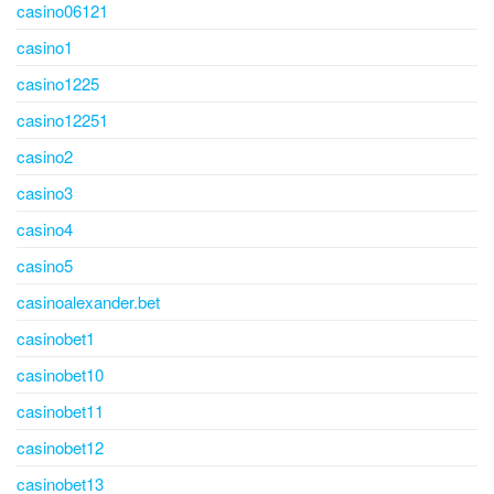
casino06121
casino1
casino1225
casino12251
casino2
casino3
casino4
casino5
casinoalexander.bet
casinobet1
casinobet10
casinobet11
casinobet12
casinobet13