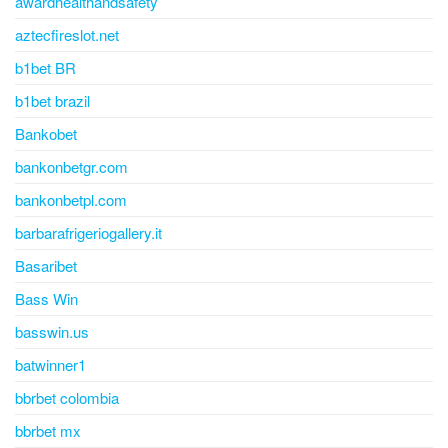
awardhealthandsafety
aztecfireslot.net
b1bet BR
b1bet brazil
Bankobet
bankonbetgr.com
bankonbetpl.com
barbarafrigeriogallery.it
Basaribet
Bass Win
basswin.us
batwinner1
bbrbet colombia
bbrbet mx