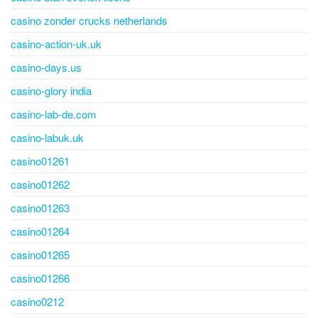
casino zonder crucks netherlands
casino-action-uk.uk
casino-days.us
casino-glory india
casino-lab-de.com
casino-labuk.uk
casino01261
casino01262
casino01263
casino01264
casino01265
casino01266
casino0212