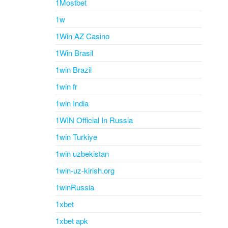
1Mostbet
1w
1Win AZ Casino
1Win Brasil
1win Brazil
1win fr
1win India
1WIN Official In Russia
1win Turkiye
1win uzbekistan
1win-uz-kirish.org
1winRussia
1xbet
1xbet apk