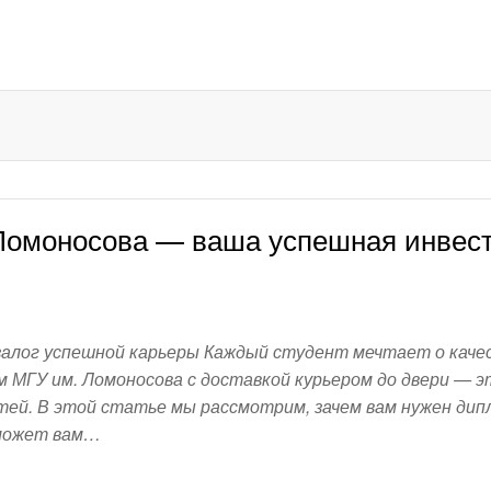
Ломоносова — ваша успешная инвес
залог успешной карьеры Каждый студент мечтает о кач
м МГУ им. Ломоносова с доставкой курьером до двери — э
ей. В этой статье мы рассмотрим, зачем вам нужен дипл
 может вам…