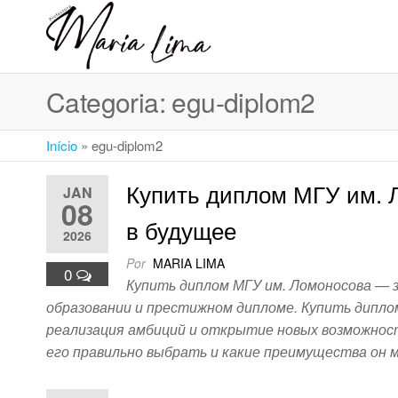
Skip
to
Professora
Teu
the
caminho
Maria Lima
content
até a
Categoria:
egu-diplom2
faculdade
Início
»
egu-diplom2
Купить диплом МГУ им. 
JAN
08
в будущее
2026
Por
MARIA LIMA
0
Купить диплом МГУ им. Ломоносова — 
образовании и престижном дипломе. Купить дипло
реализация амбиций и открытие новых возможност
его правильно выбрать и какие преимущества он