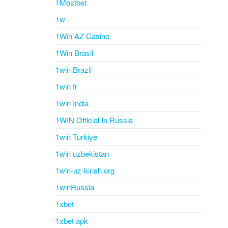
1Mostbet
1w
1Win AZ Casino
1Win Brasil
1win Brazil
1win fr
1win India
1WIN Official In Russia
1win Turkiye
1win uzbekistan
1win-uz-kirish.org
1winRussia
1xbet
1xbet apk