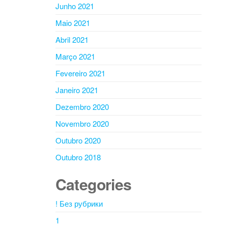
Junho 2021
Maio 2021
Abril 2021
Março 2021
Fevereiro 2021
Janeiro 2021
Dezembro 2020
Novembro 2020
Outubro 2020
Outubro 2018
Categories
! Без рубрики
1