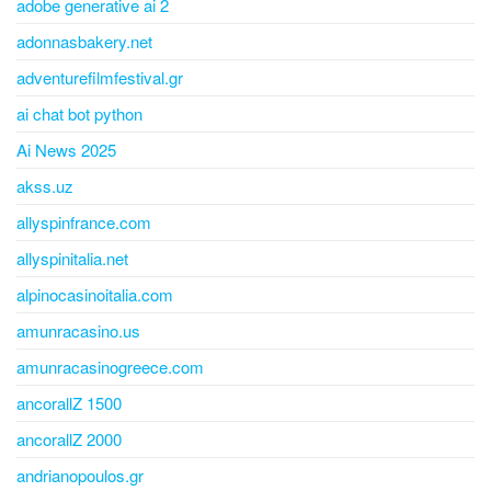
adobe generative ai 2
adonnasbakery.net
adventurefilmfestival.gr
ai chat bot python
Ai News 2025
akss.uz
allyspinfrance.com
allyspinitalia.net
alpinocasinoitalia.com
amunracasino.us
amunracasinogreece.com
ancorallZ 1500
ancorallZ 2000
andrianopoulos.gr