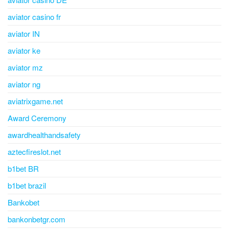
aviator casino fr
aviator IN
aviator ke
aviator mz
aviator ng
aviatrixgame.net
Award Ceremony
awardhealthandsafety
aztecfireslot.net
b1bet BR
b1bet brazil
Bankobet
bankonbetgr.com