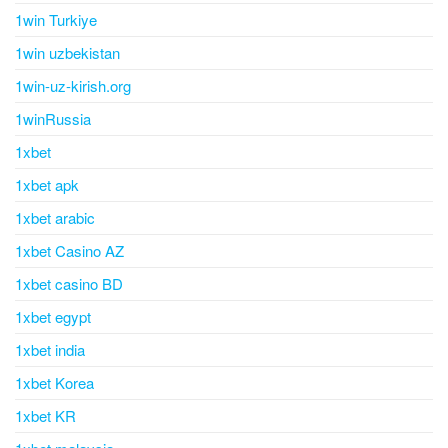
1win Turkiye
1win uzbekistan
1win-uz-kirish.org
1winRussia
1xbet
1xbet apk
1xbet arabic
1xbet Casino AZ
1xbet casino BD
1xbet egypt
1xbet india
1xbet Korea
1xbet KR