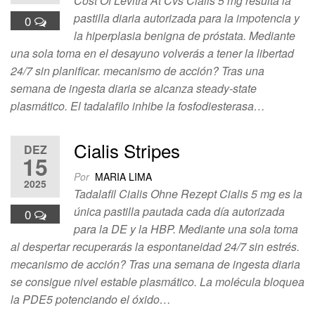
Cost Of Levitra At Cvs Cialis 5 mg resulta la
pastilla diaria autorizada para la impotencia y
0
la hiperplasia benigna de próstata. Mediante
una sola toma en el desayuno volverás a tener la libertad
24/7 sin planificar. mecanismo de acción? Tras una
semana de ingesta diaria se alcanza steady-state
plasmático. El tadalafilo inhibe la fosfodiesterasa…
Cialis Stripes
DEZ
15
Por
MARIA LIMA
2025
Tadalafil Cialis Ohne Rezept Cialis 5 mg es la
única pastilla pautada cada día autorizada
0
para la DE y la HBP. Mediante una sola toma
al despertar recuperarás la espontaneidad 24/7 sin estrés.
mecanismo de acción? Tras una semana de ingesta diaria
se consigue nivel estable plasmático. La molécula bloquea
la PDE5 potenciando el óxido…