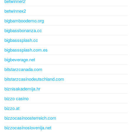
betwinner2
betwinneк2
bigbamboodemo.org
bigbassbonanza.cc
bigbasssplash.cc
bigbasssplash.com.es
bigbeverage.net
bitstarzcanada.com
bitstarzcasinodeutschland.com
biznisakademija.hr
bizzo casino
bizzo.at
bizzocasinoosterreich.com
bizzocasinoslovenija.net