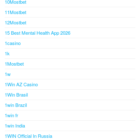
10Mostbet
11Mostbet
12Mostbet
15 Best Mental Health App 2026
1casino
1k
1Mostbet
1w
1Win AZ Casino
1Win Brasil
1win Brazil
1win fr
1win India
1WIN Official In Russia