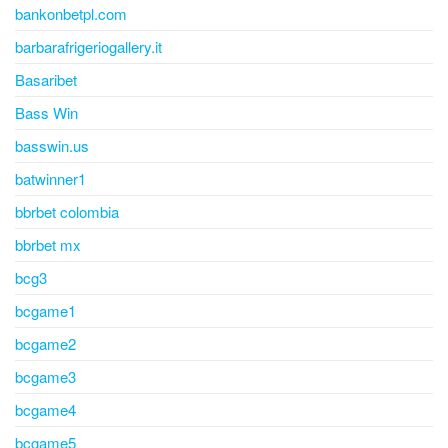
bankonbetpl.com
barbarafrigeriogallery.it
Basaribet
Bass Win
basswin.us
batwinner1
bbrbet colombia
bbrbet mx
bcg3
bcgame1
bcgame2
bcgame3
bcgame4
bcgame5