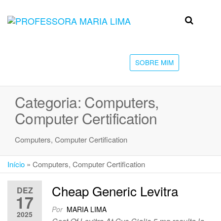
Skip
to
Professora
Teu
the
caminho
Maria Lima
content
até a
faculdade
SOBRE MIM
Categoria:
Computers,
Computer Certification
Computers, Computer Certification
Início
»
Computers, Computer Certification
Cheap Generic Levitra
DEZ
17
Por
MARIA LIMA
2025