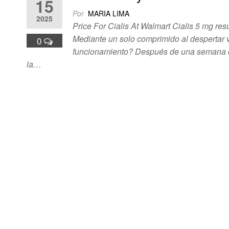
15
Por
MARIA LIMA
2025
Price For Cialis At Walmart Cialis 5 mg res
Mediante un solo comprimido al despertar v
0
funcionamiento? Después de una semana de 
la…