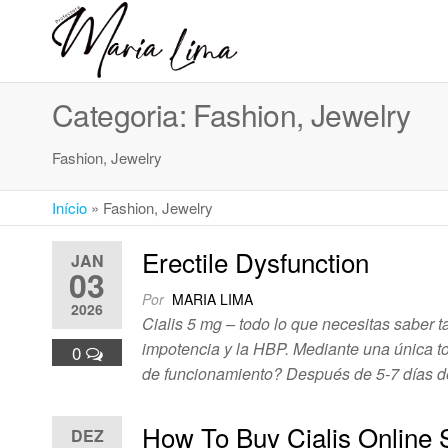
Skip
to
Professora
Teu
the
caminho
Maria Lima
content
até a
Categoria:
Fashion, Jewelry
faculdade
Fashion, Jewelry
Início
»
Fashion, Jewelry
Erectile Dysfunction
JAN
03
Por
MARIA LIMA
2026
Cialis 5 mg – todo lo que necesitas saber t
impotencia y la HBP. Mediante una única tom
0
de funcionamiento? Después de 5-7 días de
How To Buy Cialis Online 
DEZ