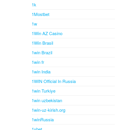
1k
1Mostbet
1w
1Win AZ Casino
1Win Brasil
1win Brazil
1win fr
1win India
1WIN Official In Russia
1win Turkiye
1win uzbekistan
1win-uz-kirish.org
1winRussia
1xbet