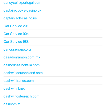
candyspinzportugal.com
captain-cooks-casino.uk
captainjack-casino.us
Car Service 201
Car Service 904
Car Service 988
carlosserrano.org
casadonramon.com.mx
cashedcasinoitalia.com
cashwindeutschland.com
cashwinfrance.com
cashwinnl.net
cashwinosterreich.com
casibom tr