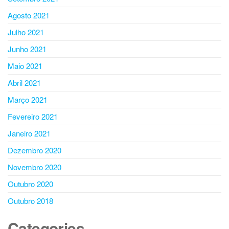
Agosto 2021
Julho 2021
Junho 2021
Maio 2021
Abril 2021
Março 2021
Fevereiro 2021
Janeiro 2021
Dezembro 2020
Novembro 2020
Outubro 2020
Outubro 2018
Categories