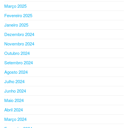
Março 2025
Fevereiro 2025
Janeiro 2025
Dezembro 2024
Novembro 2024
Outubro 2024
Setembro 2024
Agosto 2024
Julho 2024
Junho 2024
Maio 2024
Abril 2024
Março 2024