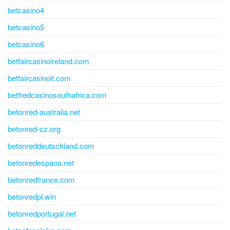
betcasino4
betcasino5
betcasino6
betfaircasinoireland.com
betfaircasinoit.com
betfredcasinosouthafrica.com
betonred-australia.net
betonred-cz.org
betonreddeutschland.com
betonredespana.net
betonredfrance.com
betonredpl.win
betonredportugal.net