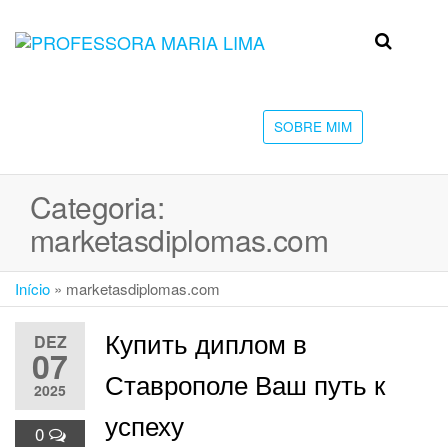
Skip
to
Professora
Teu
the
caminho
Maria Lima
content
até a
faculdade
SOBRE MIM
Categoria:
marketasdiplomas.com
Início
»
marketasdiplomas.com
Купить диплом в
DEZ
07
Ставрополе Ваш путь к
2025
успеху
0