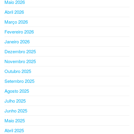
Maio 2026
Abril 2026
Março 2026
Fevereiro 2026
Janeiro 2026
Dezembro 2025
Novembro 2025
Outubro 2025
Setembro 2025
Agosto 2025
Julho 2025
Junho 2025
Maio 2025
Abril 2025