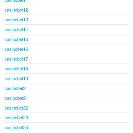
casinobet12
casinobet13
casinobet14
casinobet15
casinobet16
casinobet17
casinobet18
casinobet19
casinobet2
casinobet21
casinobet22
casinobet23
casinobet25