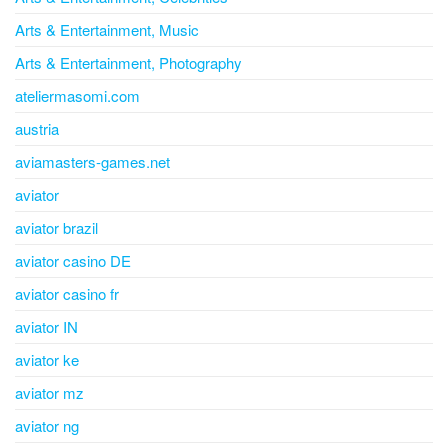
Arts & Entertainment, Music
Arts & Entertainment, Photography
ateliermasomi.com
austria
aviamasters-games.net
aviator
aviator brazil
aviator casino DE
aviator casino fr
aviator IN
aviator ke
aviator mz
aviator ng