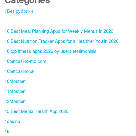
! Без рубрики
1
10 Best Meal Planning Apps for Weekly Menus in 2026
10 Best Nutrition Tracker Apps for a Healthier You in 2026
10 top fitness apps 2026 by users testimonials
10betcasino-mx.com
10betcasino.uk
10Mostbet
11Mostbet
12Mostbet
15 Best Mental Health App 2026
1casino
1k