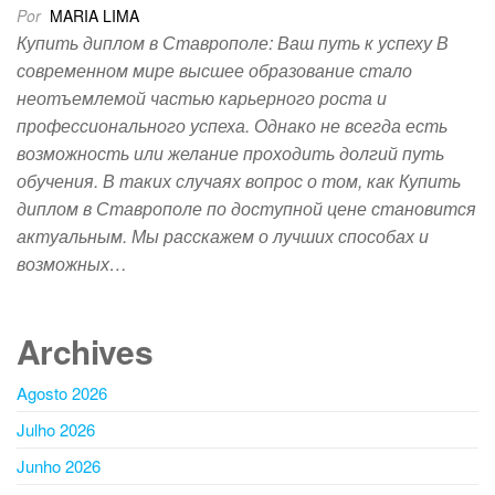
Por
MARIA LIMA
Купить диплом в Ставрополе: Ваш путь к успеху В
современном мире высшее образование стало
неотъемлемой частью карьерного роста и
профессионального успеха. Однако не всегда есть
возможность или желание проходить долгий путь
обучения. В таких случаях вопрос о том, как Купить
диплом в Ставрополе по доступной цене становится
актуальным. Мы расскажем о лучших способах и
возможных…
Archives
Agosto 2026
Julho 2026
Junho 2026