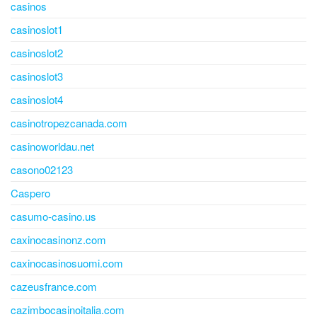
casinos
casinoslot1
casinoslot2
casinoslot3
casinoslot4
casinotropezcanada.com
casinoworldau.net
casono02123
Caspero
casumo-casino.us
caxinocasinonz.com
caxinocasinosuomi.com
cazeusfrance.com
cazimbocasinoitalia.com