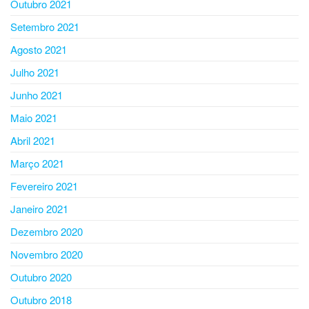
Outubro 2021
Setembro 2021
Agosto 2021
Julho 2021
Junho 2021
Maio 2021
Abril 2021
Março 2021
Fevereiro 2021
Janeiro 2021
Dezembro 2020
Novembro 2020
Outubro 2020
Outubro 2018