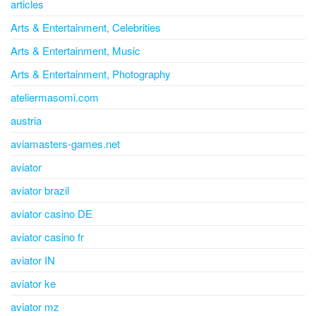
articles
Arts & Entertainment, Celebrities
Arts & Entertainment, Music
Arts & Entertainment, Photography
ateliermasomi.com
austria
aviamasters-games.net
aviator
aviator brazil
aviator casino DE
aviator casino fr
aviator IN
aviator ke
aviator mz