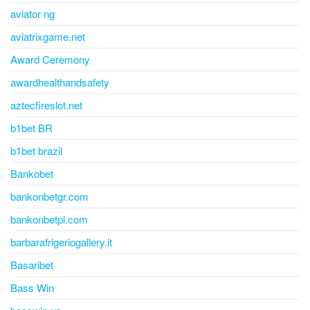
aviator ng
aviatrixgame.net
Award Ceremony
awardhealthandsafety
aztecfireslot.net
b1bet BR
b1bet brazil
Bankobet
bankonbetgr.com
bankonbetpl.com
barbarafrigeriogallery.it
Basaribet
Bass Win