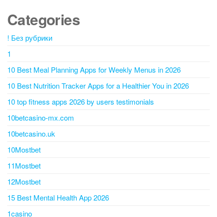
Categories
! Без рубрики
1
10 Best Meal Planning Apps for Weekly Menus in 2026
10 Best Nutrition Tracker Apps for a Healthier You in 2026
10 top fitness apps 2026 by users testimonials
10betcasino-mx.com
10betcasino.uk
10Mostbet
11Mostbet
12Mostbet
15 Best Mental Health App 2026
1casino