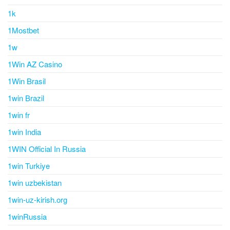
1k
1Mostbet
1w
1Win AZ Casino
1Win Brasil
1win Brazil
1win fr
1win India
1WIN Official In Russia
1win Turkiye
1win uzbekistan
1win-uz-kirish.org
1winRussia