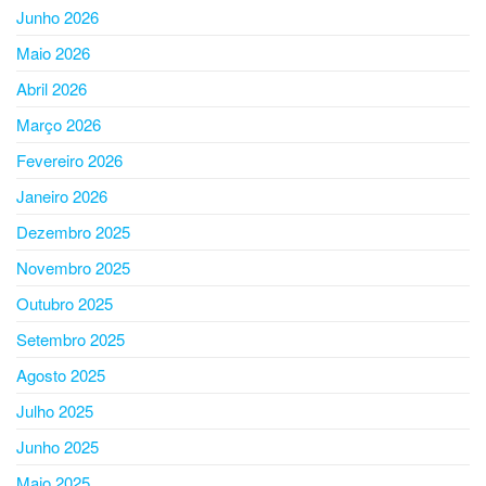
Junho 2026
Maio 2026
Abril 2026
Março 2026
Fevereiro 2026
Janeiro 2026
Dezembro 2025
Novembro 2025
Outubro 2025
Setembro 2025
Agosto 2025
Julho 2025
Junho 2025
Maio 2025