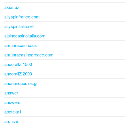
akss.uz
allyspinfrance.com
allyspinitalia.net
alpinocasinoitalia.com
amunracasino.us
amunracasinogreece.com
ancorallZ 1500
ancorallZ 2000
andrianopoulos.gr
answer
answers
apoteka1
archive