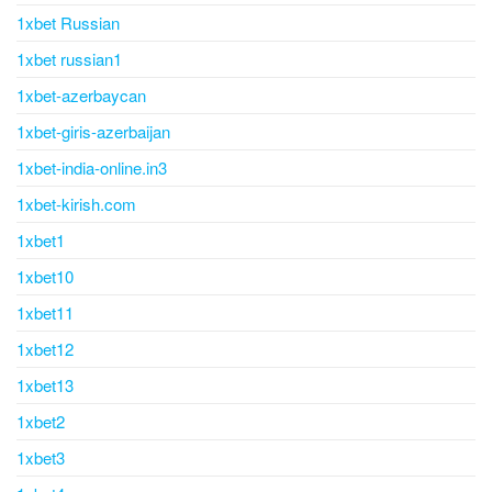
1xbet Russian
1xbet russian1
1xbet-azerbaycan
1xbet-giris-azerbaijan
1xbet-india-online.in3
1xbet-kirish.com
1xbet1
1xbet10
1xbet11
1xbet12
1xbet13
1xbet2
1xbet3