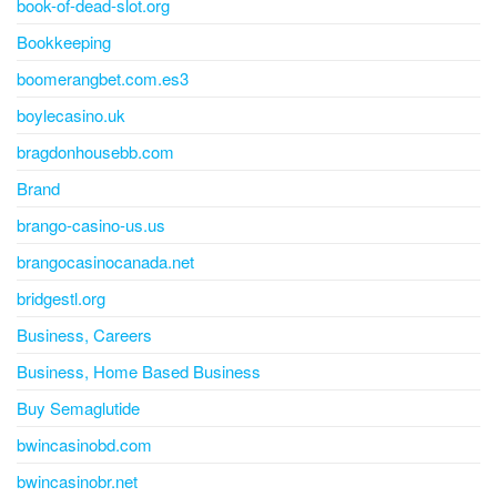
book-of-dead-slot.org
Bookkeeping
boomerangbet.com.es3
boylecasino.uk
bragdonhousebb.com
Brand
brango-casino-us.us
brangocasinocanada.net
bridgestl.org
Business, Careers
Business, Home Based Business
Buy Semaglutide
bwincasinobd.com
bwincasinobr.net