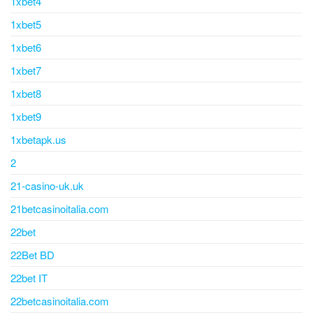
1xbet4
1xbet5
1xbet6
1xbet7
1xbet8
1xbet9
1xbetapk.us
2
21-casino-uk.uk
21betcasinoitalia.com
22bet
22Bet BD
22bet IT
22betcasinoitalia.com