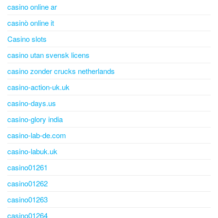
casino online ar
casinò online it
Casino slots
casino utan svensk licens
casino zonder crucks netherlands
casino-action-uk.uk
casino-days.us
casino-glory india
casino-lab-de.com
casino-labuk.uk
casino01261
casino01262
casino01263
casino01264