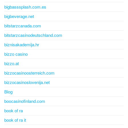
bigbasssplash.com.es
bigbeverage.net
bitstarzcanada.com
bitstarzcasinodeutschland.com
biznisakademija.hr
bizzo casino
bizzo.at
bizzocasinoosterreich.com
bizzocasinoslovenija.net
Blog
boocasinofinland.com
book of ra
book of ra it