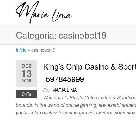
Skip
to
Professora
Teu
the
caminho
Maria Lima
content
até a
Categoria:
casinobet19
faculdade
Início
»
casinobet19
King’s Chip Casino & Spor
DEZ
13
-597845999
2025
Por
MARIA LIMA
0
Welcome to King’s Chip Casino & Sportsbo
bounds. In the world of online gaming, few establishme
you’re a fan of classic casino games, modern video slots