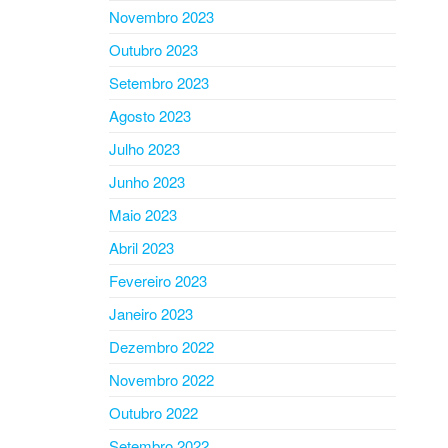
Novembro 2023
Outubro 2023
Setembro 2023
Agosto 2023
Julho 2023
Junho 2023
Maio 2023
Abril 2023
Fevereiro 2023
Janeiro 2023
Dezembro 2022
Novembro 2022
Outubro 2022
Setembro 2022