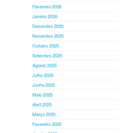
Fevereiro 2026
Janeiro 2026
Dezembro 2025
Novembro 2025
Outubro 2025
Setembro 2025
Agosto 2025
Julho 2025
Junho 2025
Maio 2025
Abril 2025
Março 2025
Fevereiro 2025