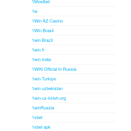
1Mostbet
1w
1Win AZ Casino
1Win Brasil
1win Brazil
1win fr
1win India
1WIN Official In Russia
1win Turkiye
1win uzbekistan
1win-uz-kirish.org
1winRussia
1xbet
1xbet apk