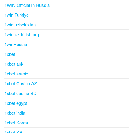
1WIN Official In Russia
1win Turkiye
1win uzbekistan
1win-uz-kirish.org
1winRussia
1xbet
1xbet apk
1xbet arabic
1xbet Casino AZ
1xbet casino BD
1xbet egypt
1xbet india
1xbet Korea
1xbet KR