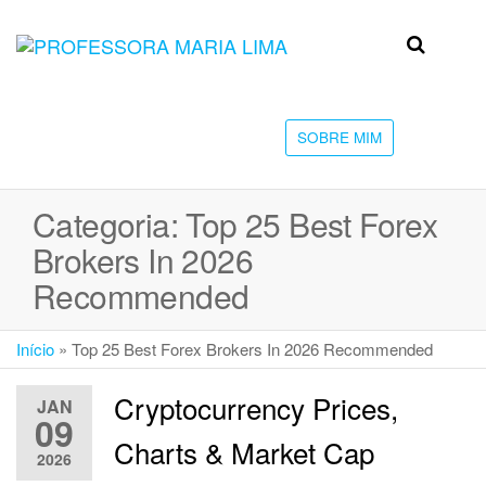
Skip
to
Professora
Teu
the
caminho
Maria Lima
content
até a
faculdade
SOBRE MIM
Categoria:
Top 25 Best Forex
Brokers In 2026
Recommended
Início
»
Top 25 Best Forex Brokers In 2026 Recommended
Cryptocurrency Prices,
JAN
09
Charts & Market Cap
2026