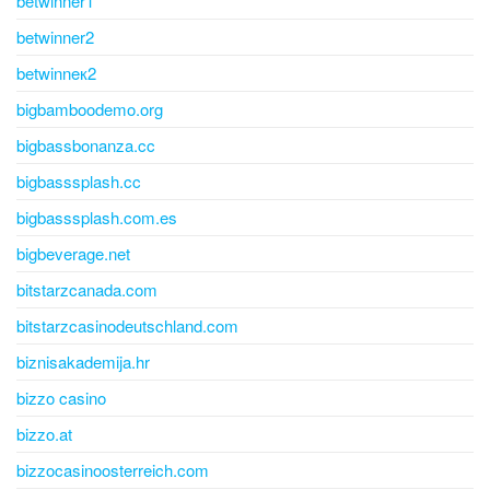
betwinner1
betwinner2
betwinneк2
bigbamboodemo.org
bigbassbonanza.cc
bigbasssplash.cc
bigbasssplash.com.es
bigbeverage.net
bitstarzcanada.com
bitstarzcasinodeutschland.com
biznisakademija.hr
bizzo casino
bizzo.at
bizzocasinoosterreich.com