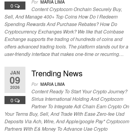
Por
MARIA LIMA
0
Content Cryptocom Onchain Securely Buy,
Sell, And Manage 400+ Top Coins How Do I Redeem
Spending Rewards And Purchase Rebates? How Do
Cryptocurrency Exchanges Work? We like that Coinbase
Exchange supports the trading of hundreds of coins and
offers advanced trading tools. The platform stands out for a
user-friendly interface that makes one-time or recurring…
Trending News
JAN
09
Por
MARIA LIMA
2026
Content Ready To Start Your Crypto Journey?
Sirius International Holding And Cryptocom
0
Partner To Integrate Adi Chain Earn Crypto On
Your Terms Buy, Sell, And Trade With Ease Zero-fee Usd
Deposits Via Ach, Wire, And Apple/google Pay* Cryptocom
Partners With E& Money To Advance Uae Crypto