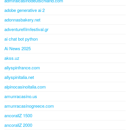
admiralcasinodeutschland.com
adobe generative ai 2
adonnasbakery.net
adventurefilmfestival.gr
ai chat bot python
Ai News 2025
akss.uz
allyspinfrance.com
allyspinitalia.net
alpinocasinoitalia.com
amunracasino.us
amunracasinogreece.com
ancorallZ 1500
ancorallZ 2000