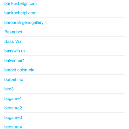
bankonbetgr.com
bankonbetpl.com
barbarafrigeriogallery.it
Basaribet
Bass Win
basswin.us
batwinner1
bbrbet colombia
bbrbet mx
bcg3
bcgame1
bcgame2
bcgame3
bcgame4