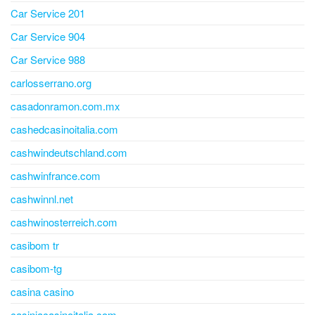
Car Service 201
Car Service 904
Car Service 988
carlosserrano.org
casadonramon.com.mx
cashedcasinoitalia.com
cashwindeutschland.com
cashwinfrance.com
cashwinnl.net
cashwinosterreich.com
casibom tr
casibom-tg
casina casino
casiniacasinoitalia.com