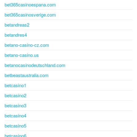
bet365casinoespana.com
bet365casinosverige.com
betandreas2
betandres4
betano-casino-cz.com
betano-casino.us
betanocasinodeutschland.com
betbeastaustralia.com
betcasino1
betcasino2
betcasino3
betcasino4
betcasino5
betcasino6