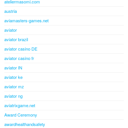
ateliermasomi.com
austria
aviamasters-games.net
aviator
aviator brazil
aviator casino DE
aviator casino fr
aviator IN
aviator ke
aviator mz
aviator ng
aviatrixgame.net
Award Ceremony
awardhealthandsafety