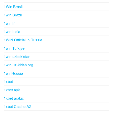
1Win Brasil
1win Brazil
1win fr
1win India
1WIN Official In Russia
1win Turkiye
1win uzbekistan
1win-uz-kirish.org
1winRussia
1xbet
1xbet apk
1xbet arabic
1xbet Casino AZ