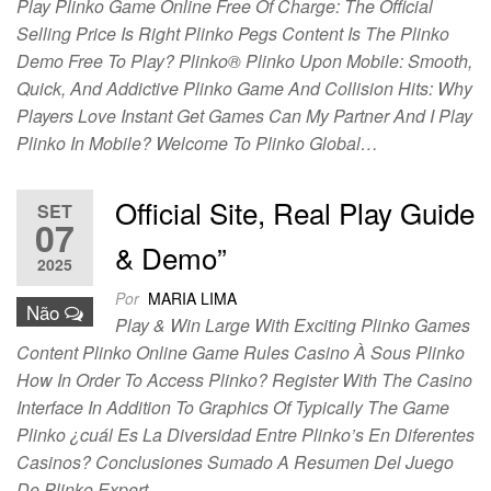
Play Plinko Game Online Free Of Charge: The Official
Selling Price Is Right Plinko Pegs Content Is The Plinko
Demo Free To Play? Plinko® Plinko Upon Mobile: Smooth,
Quick, And Addictive Plinko Game And Collision Hits: Why
Players Love Instant Get Games Can My Partner And I Play
Plinko In Mobile? Welcome To Plinko Global…
Official Site, Real Play Guide
SET
07
& Demo”
2025
Por
MARIA LIMA
Não
Play & Win Large With Exciting Plinko Games
Content Plinko Online Game Rules Casino À Sous Plinko
How In Order To Access Plinko? Register With The Casino
Interface In Addition To Graphics Of Typically The Game
Plinko ¿cuál Es La Diversidad Entre Plinko’s En Diferentes
Casinos? Conclusiones Sumado A Resumen Del Juego
De Plinko Expert…