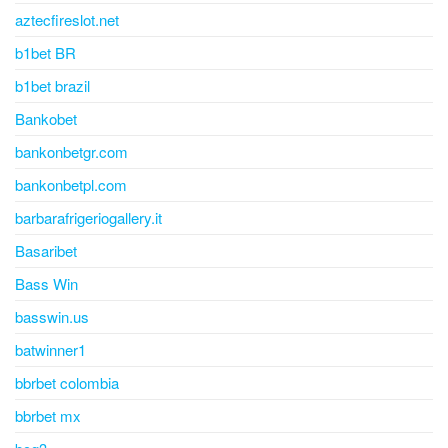
aztecfireslot.net
b1bet BR
b1bet brazil
Bankobet
bankonbetgr.com
bankonbetpl.com
barbarafrigeriogallery.it
Basaribet
Bass Win
basswin.us
batwinner1
bbrbet colombia
bbrbet mx