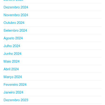
Dezembro 2024
Novembro 2024
Outubro 2024
Setembro 2024
Agosto 2024
Julho 2024
Junho 2024
Maio 2024
Abril 2024
Março 2024
Fevereiro 2024
Janeiro 2024
Dezembro 2023