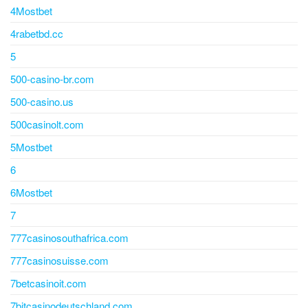
4Mostbet
4rabetbd.cc
5
500-casino-br.com
500-casino.us
500casinolt.com
5Mostbet
6
6Mostbet
7
777casinosouthafrica.com
777casinosuisse.com
7betcasinoit.com
7bitcasinodeutschland.com