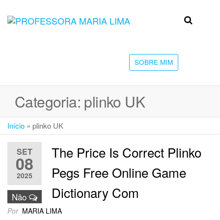
Skip
to
Professora
Teu
the
caminho
Maria Lima
content
até a
faculdade
SOBRE MIM
Categoria:
plinko UK
Início
»
plinko UK
The Price Is Correct Plinko
SET
08
Pegs Free Online Game
2025
Dictionary Com
Não
Por
MARIA LIMA