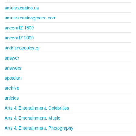
amunracasino.us
amunracasinogreece.com
ancorallZ 1500
ancorallZ 2000
andrianopoulos.gr
answer
answers
apoteka1
archive
articles
Arts & Entertainment, Celebrities
Arts & Entertainment, Music
Arts & Entertainment, Photography