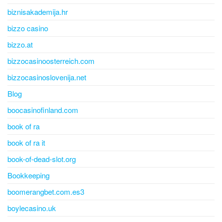
biznisakademija.hr
bizzo casino
bizzo.at
bizzocasinoosterreich.com
bizzocasinoslovenija.net
Blog
boocasinofinland.com
book of ra
book of ra it
book-of-dead-slot.org
Bookkeeping
boomerangbet.com.es3
boylecasino.uk