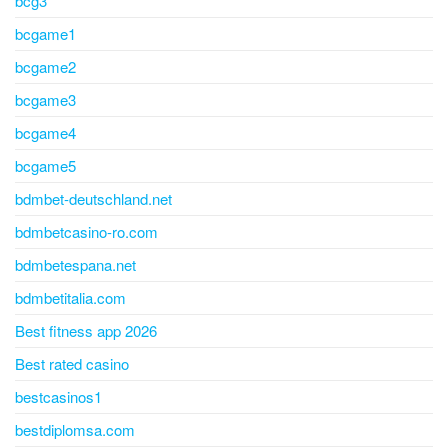
bcg3
bcgame1
bcgame2
bcgame3
bcgame4
bcgame5
bdmbet-deutschland.net
bdmbetcasino-ro.com
bdmbetespana.net
bdmbetitalia.com
Best fitness app 2026
Best rated casino
bestcasinos1
bestdiplomsa.com