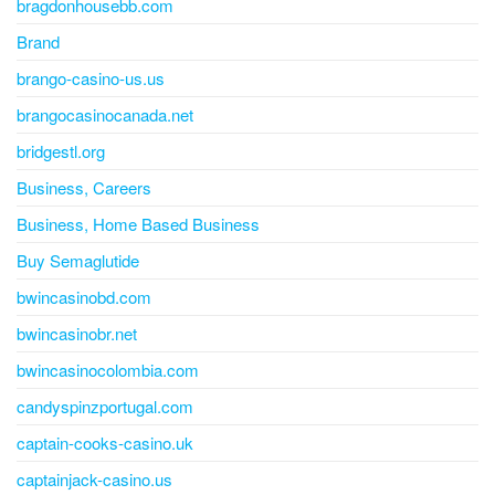
bragdonhousebb.com
Brand
brango-casino-us.us
brangocasinocanada.net
bridgestl.org
Business, Careers
Business, Home Based Business
Buy Semaglutide
bwincasinobd.com
bwincasinobr.net
bwincasinocolombia.com
candyspinzportugal.com
captain-cooks-casino.uk
captainjack-casino.us