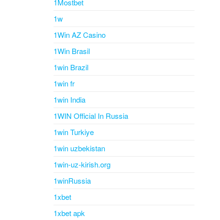
1Mostbet
1w
1Win AZ Casino
1Win Brasil
1win Brazil
1win fr
1win India
1WIN Official In Russia
1win Turkiye
1win uzbekistan
1win-uz-kirish.org
1winRussia
1xbet
1xbet apk