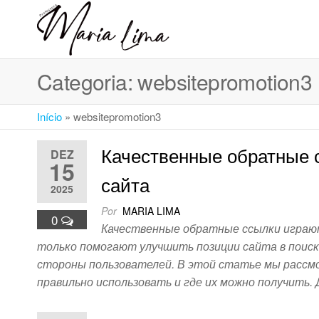
Skip
to
Professora
Teu
the
caminho
Maria Lima
content
até a
Categoria:
websitepromotion3
faculdade
Início
»
websitepromotion3
Качественные обратные 
DEZ
15
сайта
2025
Por
MARIA LIMA
0
Качественные обратные ссылки играют
только помогают улучшить позиции сайта в поиск
стороны пользователей. В этой статье мы рассмо
правильно использовать и где их можно получить