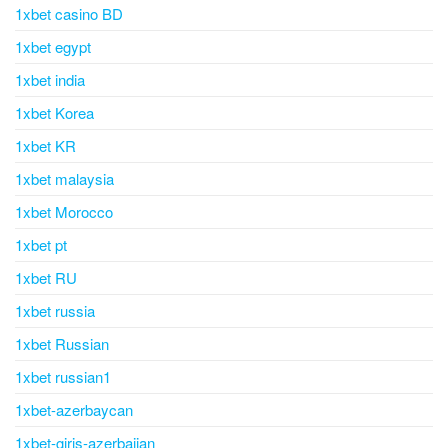
1xbet casino BD
1xbet egypt
1xbet india
1xbet Korea
1xbet KR
1xbet malaysia
1xbet Morocco
1xbet pt
1xbet RU
1xbet russia
1xbet Russian
1xbet russian1
1xbet-azerbaycan
1xbet-giris-azerbaijan