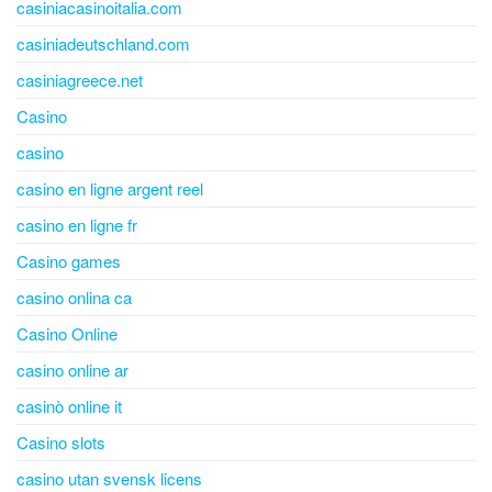
casiniacasinoitalia.com
casiniadeutschland.com
casiniagreece.net
Casino
casino
casino en ligne argent reel
casino en ligne fr
Casino games
casino onlina ca
Casino Online
casino online ar
casinò online it
Casino slots
casino utan svensk licens