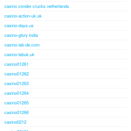
casino zonder crucks netherlands
casino-action-uk.uk
casino-days.us
casino-glory india
casino-lab-de.com
casino-labuk.uk
casino01261
casino01262
casino01263
casino01264
casino01265
casino01266
casino0212