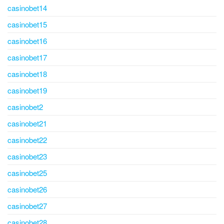
casinobet14
casinobet15
casinobet16
casinobet17
casinobet18
casinobet19
casinobet2
casinobet21
casinobet22
casinobet23
casinobet25
casinobet26
casinobet27
casinobet28