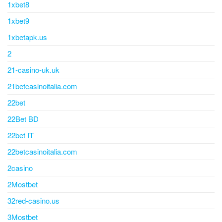
1xbet8
1xbet9
1xbetapk.us
2
21-casino-uk.uk
21betcasinoitalia.com
22bet
22Bet BD
22bet IT
22betcasinoitalia.com
2casino
2Mostbet
32red-casino.us
3Mostbet