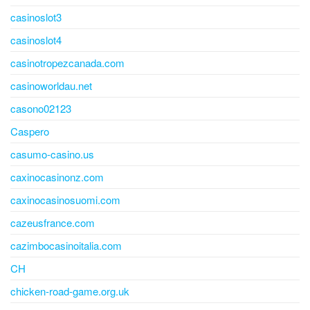
casinoslot3
casinoslot4
casinotropezcanada.com
casinoworldau.net
casono02123
Caspero
casumo-casino.us
caxinocasinonz.com
caxinocasinosuomi.com
cazeusfrance.com
cazimbocasinoitalia.com
CH
chicken-road-game.org.uk