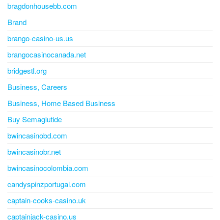
bragdonhousebb.com
Brand
brango-casino-us.us
brangocasinocanada.net
bridgestl.org
Business, Careers
Business, Home Based Business
Buy Semaglutide
bwincasinobd.com
bwincasinobr.net
bwincasinocolombia.com
candyspinzportugal.com
captain-cooks-casino.uk
captainjack-casino.us