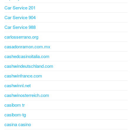
Car Service 201
Car Service 904
Car Service 988
carlosserrano.org
casadonramon.com.mx
cashedcasinoitalia.com
cashwindeutschland.com
cashwinfrance.com
cashwinnl.net
cashwinosterreich.com
casibom tr
casibom-tg
casina casino