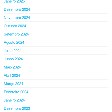
Janeiro 2025
Dezembro 2024
Novembro 2024
Outubro 2024
Setembro 2024
Agosto 2024
Julho 2024
Junho 2024
Maio 2024
Abril 2024
Março 2024
Fevereiro 2024
Janeiro 2024
Dezembro 2023