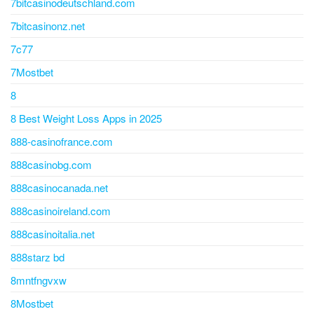
7bitcasinodeutschland.com
7bitcasinonz.net
7c77
7Mostbet
8
8 Best Weight Loss Apps in 2025
888-casinofrance.com
888casinobg.com
888casinocanada.net
888casinoireland.com
888casinoitalia.net
888starz bd
8mntfngvxw
8Mostbet