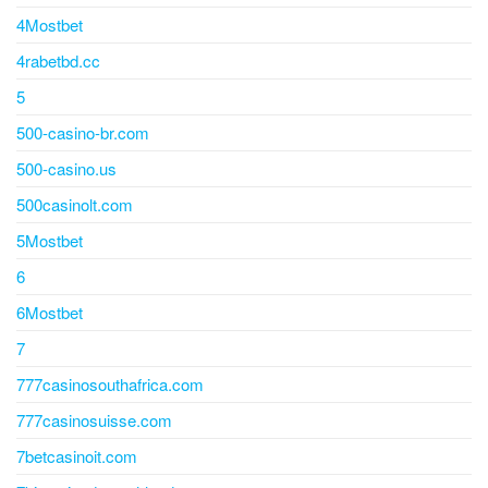
4Mostbet
4rabetbd.cc
5
500-casino-br.com
500-casino.us
500casinolt.com
5Mostbet
6
6Mostbet
7
777casinosouthafrica.com
777casinosuisse.com
7betcasinoit.com