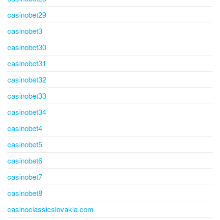
casinobet29
casinobet3
casinobet30
casinobet31
casinobet32
casinobet33
casinobet34
casinobet4
casinobet5
casinobet6
casinobet7
casinobet8
casinoclassicslovakia.com