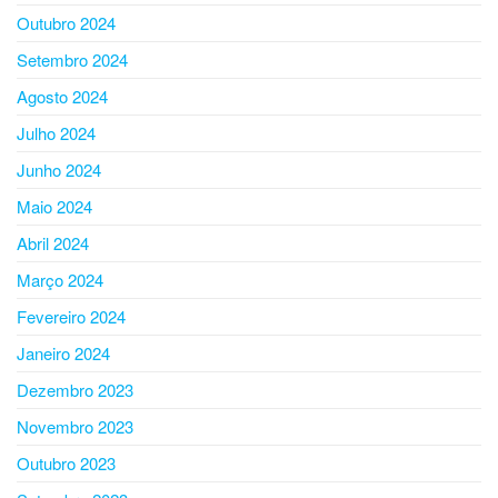
Outubro 2024
Setembro 2024
Agosto 2024
Julho 2024
Junho 2024
Maio 2024
Abril 2024
Março 2024
Fevereiro 2024
Janeiro 2024
Dezembro 2023
Novembro 2023
Outubro 2023