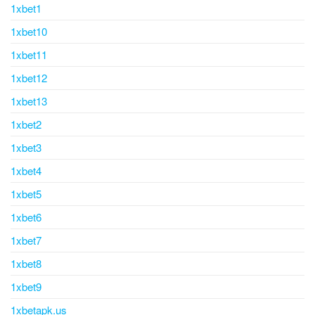
1xbet1
1xbet10
1xbet11
1xbet12
1xbet13
1xbet2
1xbet3
1xbet4
1xbet5
1xbet6
1xbet7
1xbet8
1xbet9
1xbetapk.us