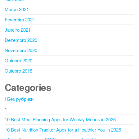
Março 2021
Fevereiro 2021
Janeiro 2021
Dezembro 2020
Novembro 2020
Outubro 2020
Outubro 2018
Categories
! Без рубрики
1
10 Best Meal Planning Apps for Weekly Menus in 2026
10 Best Nutrition Tracker Apps for a Healthier You in 2026