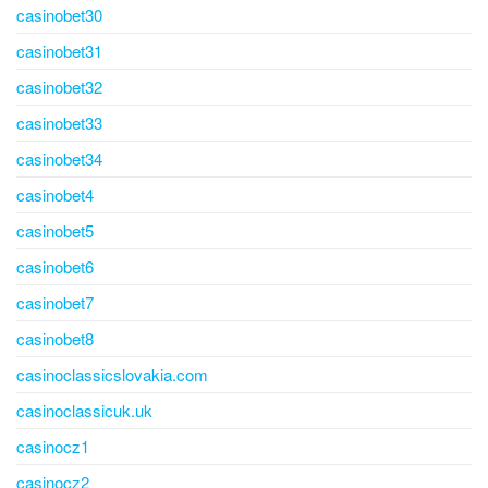
casinobet30
casinobet31
casinobet32
casinobet33
casinobet34
casinobet4
casinobet5
casinobet6
casinobet7
casinobet8
casinoclassicslovakia.com
casinoclassicuk.uk
casinocz1
casinocz2