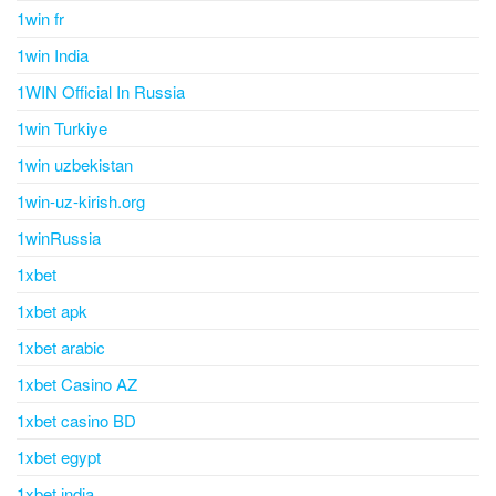
1win fr
1win India
1WIN Official In Russia
1win Turkiye
1win uzbekistan
1win-uz-kirish.org
1winRussia
1xbet
1xbet apk
1xbet arabic
1xbet Casino AZ
1xbet casino BD
1xbet egypt
1xbet india