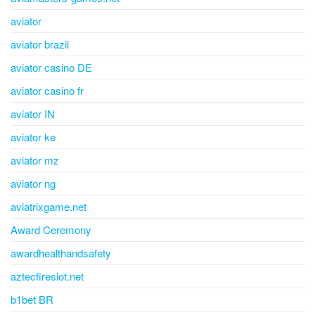
aviator
aviator brazil
aviator casino DE
aviator casino fr
aviator IN
aviator ke
aviator mz
aviator ng
aviatrixgame.net
Award Ceremony
awardhealthandsafety
aztecfireslot.net
b1bet BR