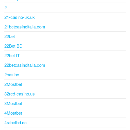
2
21-casino-uk.uk
21betcasinoitalia.com
22bet
22Bet BD
22bet IT
22betcasinoitalia.com
2casino
2Mostbet
32red-casino.us
3Mostbet
4Mostbet
4rabetbd.cc