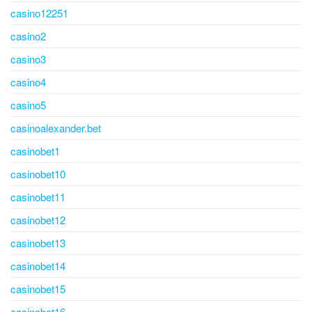
casino12251
casino2
casino3
casino4
casino5
casinoalexander.bet
casinobet1
casinobet10
casinobet11
casinobet12
casinobet13
casinobet14
casinobet15
casinobet16