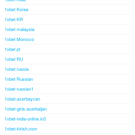
1xbet Korea
1xbet KR
1xbet malaysia
1xbet Morocco
1xbet pt
1xbet RU
1xbet russia
1xbet Russian
1xbet russian1
1xbet-azerbaycan
1xbet-giris-azerbaijan
1xbet-india-online.in3
1xbet-kirish.com