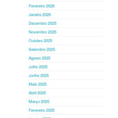
Fevereiro 2026
Janeiro 2026
Dezembro 2025
Novembro 2025
Outubro 2025
Setembro 2025
Agosto 2025
Julho 2025
Junho 2025
Maio 2025
Abril 2025
Março 2025
Fevereiro 2025