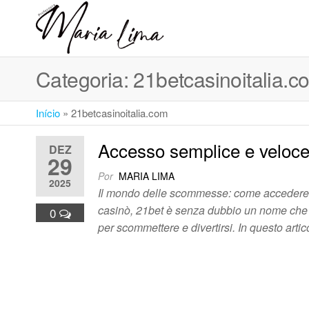
Skip
to
Professora
Teu
the
caminho
Maria Lima
content
até a
Categoria:
21betcasinoitalia.c
faculdade
Início
»
21betcasinoitalia.com
Accesso semplice e veloce
DEZ
29
Por
MARIA LIMA
2025
Il mondo delle scommesse: come accedere a
casinò, 21bet è senza dubbio un nome che 
0
per scommettere e divertirsi. In questo arti