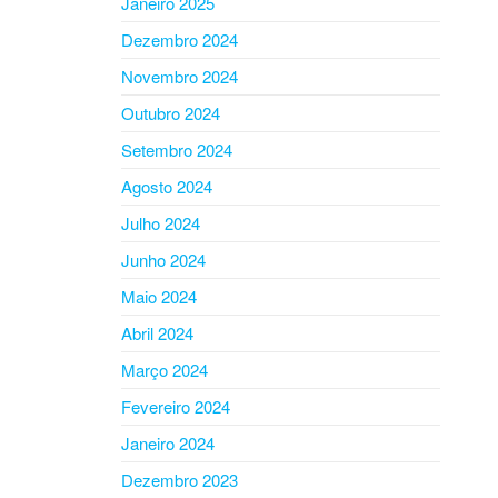
Janeiro 2025
Dezembro 2024
Novembro 2024
Outubro 2024
Setembro 2024
Agosto 2024
Julho 2024
Junho 2024
Maio 2024
Abril 2024
Março 2024
Fevereiro 2024
Janeiro 2024
Dezembro 2023