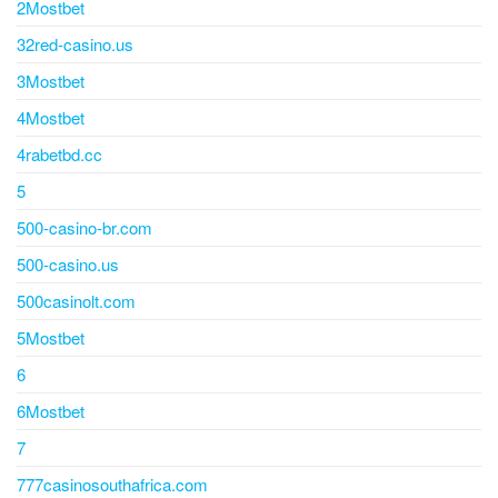
2Mostbet
32red-casino.us
3Mostbet
4Mostbet
4rabetbd.cc
5
500-casino-br.com
500-casino.us
500casinolt.com
5Mostbet
6
6Mostbet
7
777casinosouthafrica.com