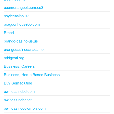
boomerangbet.com.es3
boylecasino.uk
bragdonhousebb.com
Brand
brango-casino-us.us
brangocasinocanada.net
bridgestl.org
Business, Careers
Business, Home Based Business
Buy Semaglutide
bwincasinobd.com
bwincasinobr.net
bwincasinocolombia.com