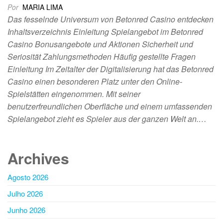
Por
MARIA LIMA
Das fesselnde Universum von Betonred Casino entdecken
Inhaltsverzeichnis Einleitung Spielangebot im Betonred
Casino Bonusangebote und Aktionen Sicherheit und
Seriosität Zahlungsmethoden Häufig gestellte Fragen
Einleitung Im Zeitalter der Digitalisierung hat das Betonred
Casino einen besonderen Platz unter den Online-
Spielstätten eingenommen. Mit seiner
benutzerfreundlichen Oberfläche und einem umfassenden
Spielangebot zieht es Spieler aus der ganzen Welt an.…
Archives
Agosto 2026
Julho 2026
Junho 2026