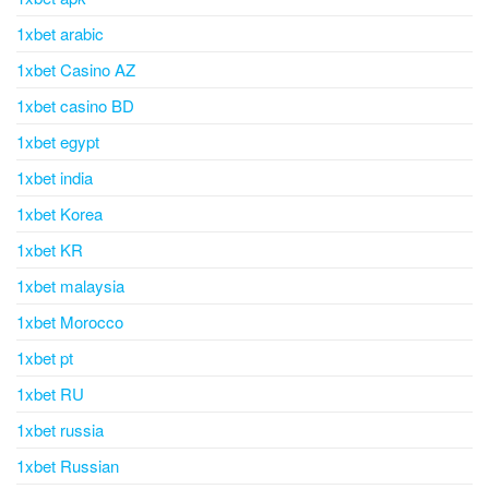
1xbet arabic
1xbet Casino AZ
1xbet casino BD
1xbet egypt
1xbet india
1xbet Korea
1xbet KR
1xbet malaysia
1xbet Morocco
1xbet pt
1xbet RU
1xbet russia
1xbet Russian