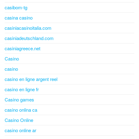
casibom-tg
casina casino
casiniacasinoitalia.com
casiniadeutschland.com
casiniagreece.net
Casino
casino
casino en ligne argent reel
casino en ligne fr
Casino games
casino onlina ca
Casino Online
casino online ar