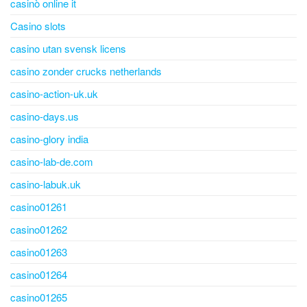
casinò online it
Casino slots
casino utan svensk licens
casino zonder crucks netherlands
casino-action-uk.uk
casino-days.us
casino-glory india
casino-lab-de.com
casino-labuk.uk
casino01261
casino01262
casino01263
casino01264
casino01265