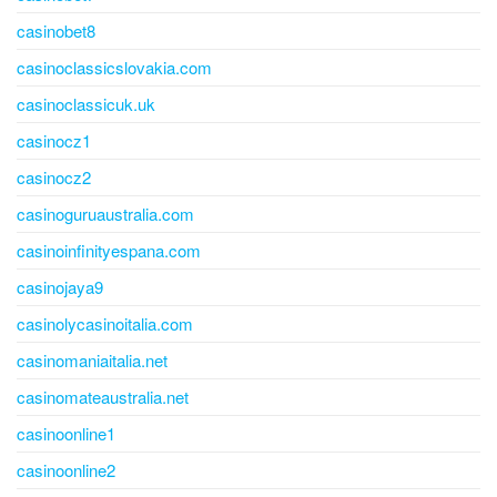
casinobet8
casinoclassicslovakia.com
casinoclassicuk.uk
casinocz1
casinocz2
casinoguruaustralia.com
casinoinfinityespana.com
casinojaya9
casinolycasinoitalia.com
casinomaniaitalia.net
casinomateaustralia.net
casinoonline1
casinoonline2