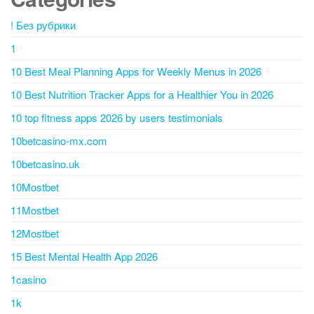
! Без рубрики
1
10 Best Meal Planning Apps for Weekly Menus in 2026
10 Best Nutrition Tracker Apps for a Healthier You in 2026
10 top fitness apps 2026 by users testimonials
10betcasino-mx.com
10betcasino.uk
10Mostbet
11Mostbet
12Mostbet
15 Best Mental Health App 2026
1casino
1k