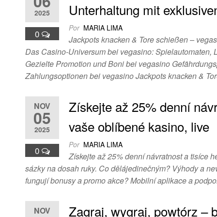
06
Unterhaltung mit exklusive
2025
Por
MARIA LIMA
0
Jackpots knacken & Tore schießen – vegasin
Das Casino-Universum bei vegasino: Spielautomaten, Li
Gezielte Promotion und Boni bei vegasino Gefährdungspo
Zahlungsoptionen bei vegasino Jackpots knacken & To
Získejte až 25% denní návr
NOV
05
vaše oblíbené kasino, live
2025
Por
MARIA LIMA
0
Získejte až 25% denní návratnost a tisíce h
sázky na dosah ruky. Co dělájedinečným? Výhody a nevý
fungují bonusy a promo akce? Mobilní aplikace a podp
Zagraj, wygraj, powtórz –
NOV