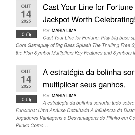
Cast Your Line for Fortun
OUT
14
Jackpot Worth Celebrating
2025
Por
MARIA LIMA
0
Cast Your Line for Fortune: Play big bass
Core Gameplay of Big Bass Splash The Thrilling Free 
the Fish Symbol Multipliers Key Features and Symbols i
A estratégia da bolinha so
OUT
14
multiplicar seus ganhos.
2025
Por
MARIA LIMA
0
A estratégia da bolinha sortuda: tudo sobr
Funciona: Uma Análise Detalhada A Influência da Distr
Jogadores Vantagens e Desvantagens do Plinko em Co
Plinko Como…