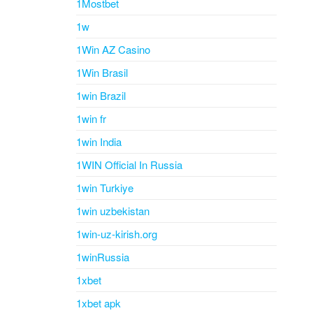
1Mostbet
1w
1Win AZ Casino
1Win Brasil
1win Brazil
1win fr
1win India
1WIN Official In Russia
1win Turkiye
1win uzbekistan
1win-uz-kirish.org
1winRussia
1xbet
1xbet apk