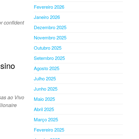
Fevereiro 2026
Janeiro 2026
or confident
Dezembro 2025
Novembro 2025
Outubro 2025
Setembro 2025
sino
Agosto 2025
Julho 2025
Junho 2025
sas ao Vivo
Maio 2025
lionaire
Abril 2025
Março 2025
Fevereiro 2025