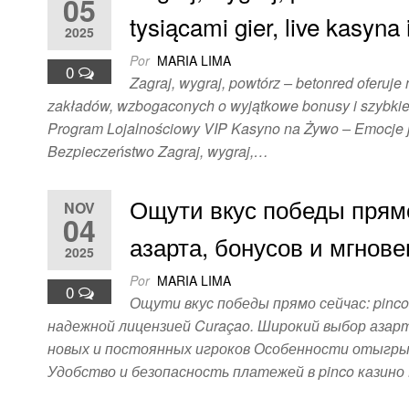
05
tysiącami gier, live kasyna
2025
Por
MARIA LIMA
0
Zagraj, wygraj, powtórz – betonred oferuje
zakładów, wzbogaconych o wyjątkowe bonusy i szybkie 
Program Lojalnościowy VIP Kasyno na Żywo – Emocje j
Bezpieczeństwo Zagraj, wygraj,…
Ощути вкус победы прямо
NOV
04
азарта, бонусов и мгнов
2025
Por
MARIA LIMA
0
Ощути вкус победы прямо сейчас: pinc
надежной лицензией Curaçao. Широкий выбор азартн
новых и постоянных игроков Особенности отыгры
Удобство и безопасность платежей в pinco казин