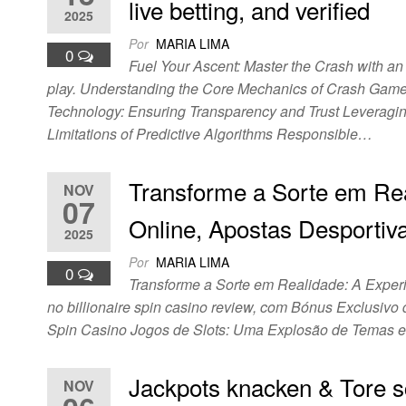
live betting, and verified
2025
Por
MARIA LIMA
0
Fuel Your Ascent: Master the Crash with an av
play. Understanding the Core Mechanics of Crash Games 
Technology: Ensuring Transparency and Trust Leveraging
Limitations of Predictive Algorithms Responsible…
Transforme a Sorte em Re
NOV
07
Online, Apostas Desportiv
2025
Por
MARIA LIMA
0
Transforme a Sorte em Realidade: A Exper
no billionaire spin casino review, com Bónus Exclusivo 
Spin Casino Jogos de Slots: Uma Explosão de Temas
Jackpots knacken & Tore s
NOV