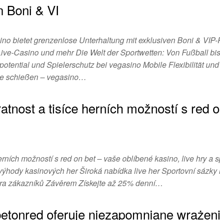
n Boni & VI
o bietet grenzenlose Unterhaltung mit exklusiven Boni & VIP-P
ve-Casino und mehr Die Welt der Sportwetten: Von Fußball bis
tential und Spielerschutz bei vegasino Mobile Flexibilität und
re schießen – vegasino…
atnost a tisíce herních možností s red o
erních možností s red on bet – vaše oblíbené kasino, live hry a s
hody kasinových her Široká nabídka live her Sportovní sázky
ora zákazníků Závěrem Získejte až 25% denní…
 betonred oferuje niezapomniane wrażeni