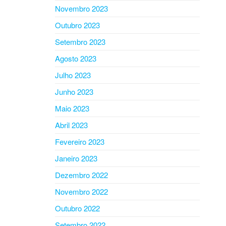
Novembro 2023
Outubro 2023
Setembro 2023
Agosto 2023
Julho 2023
Junho 2023
Maio 2023
Abril 2023
Fevereiro 2023
Janeiro 2023
Dezembro 2022
Novembro 2022
Outubro 2022
Setembro 2022