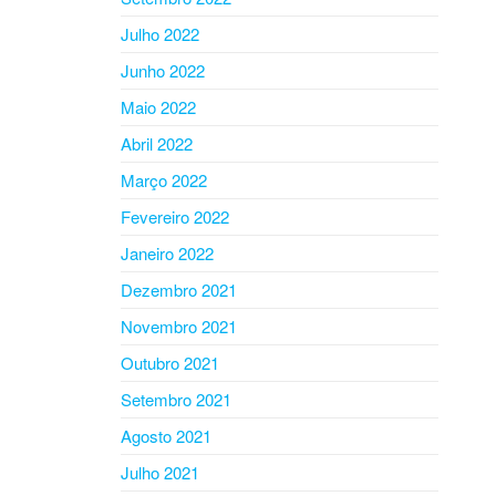
Julho 2022
Junho 2022
Maio 2022
Abril 2022
Março 2022
Fevereiro 2022
Janeiro 2022
Dezembro 2021
Novembro 2021
Outubro 2021
Setembro 2021
Agosto 2021
Julho 2021