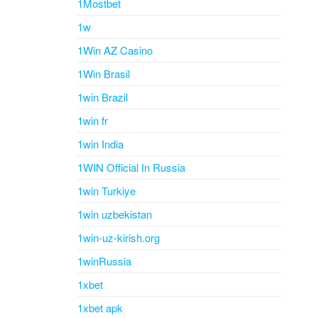
1Mostbet
1w
1Win AZ Casino
1Win Brasil
1win Brazil
1win fr
1win India
1WIN Official In Russia
1win Turkiye
1win uzbekistan
1win-uz-kirish.org
1winRussia
1xbet
1xbet apk