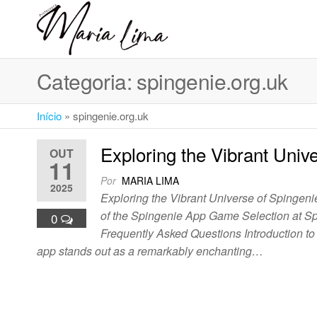
Skip
to
Professora
Teu
the
caminho
Maria Lima
content
até a
Categoria:
spingenie.org.uk
faculdade
Início
»
spingenie.org.uk
Exploring the Vibrant Univ
OUT
11
Por
MARIA LIMA
2025
Exploring the Vibrant Universe of Spingeni
of the Spingenie App Game Selection at 
0
Frequently Asked Questions Introduction to
app stands out as a remarkably enchanting…