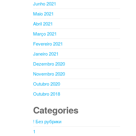
Junho 2021
Maio 2021
Abril 2021
Março 2021
Fevereiro 2021
Janeiro 2021
Dezembro 2020
Novembro 2020
Outubro 2020
Outubro 2018
Categories
! Без рубрики
1