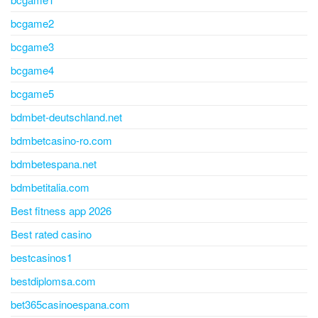
bcgame2
bcgame3
bcgame4
bcgame5
bdmbet-deutschland.net
bdmbetcasino-ro.com
bdmbetespana.net
bdmbetitalia.com
Best fitness app 2026
Best rated casino
bestcasinos1
bestdiplomsa.com
bet365casinoespana.com