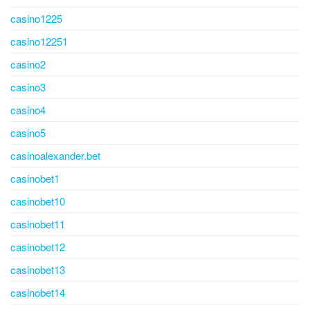
casino1225
casino12251
casino2
casino3
casino4
casino5
casinoalexander.bet
casinobet1
casinobet10
casinobet11
casinobet12
casinobet13
casinobet14