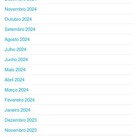
Novembro 2024
Outubro 2024
Setembro 2024
Agosto 2024
Julho 2024
Junho 2024
Maio 2024
Abril 2024
Março 2024
Fevereiro 2024
Janeiro 2024
Dezembro 2023
Novembro 2023