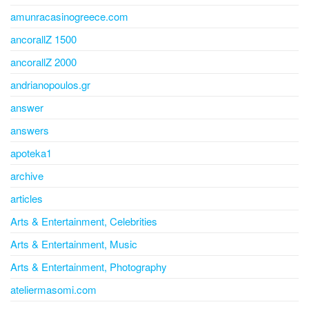
amunracasinogreece.com
ancorallZ 1500
ancorallZ 2000
andrianopoulos.gr
answer
answers
apoteka1
archive
articles
Arts & Entertainment, Celebrities
Arts & Entertainment, Music
Arts & Entertainment, Photography
ateliermasomi.com