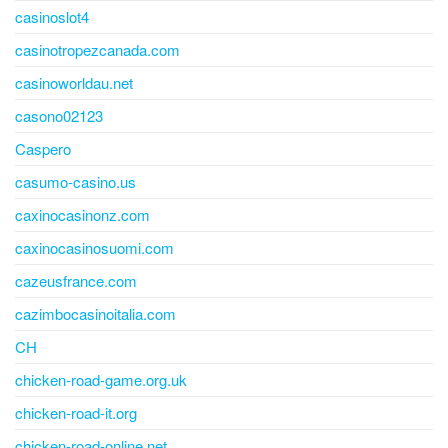
casinoslot4
casinotropezcanada.com
casinoworldau.net
casono02123
Caspero
casumo-casino.us
caxinocasinonz.com
caxinocasinosuomi.com
cazeusfrance.com
cazimbocasinoitalia.com
CH
chicken-road-game.org.uk
chicken-road-it.org
chicken-road-online.net