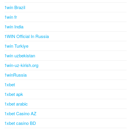
1win Brazil
1win fr
1win India
1WIN Official In Russia
1win Turkiye
1win uzbekistan
1win-uz-kirish.org
1winRussia
1xbet
1xbet apk
1xbet arabic
1xbet Casino AZ
1xbet casino BD