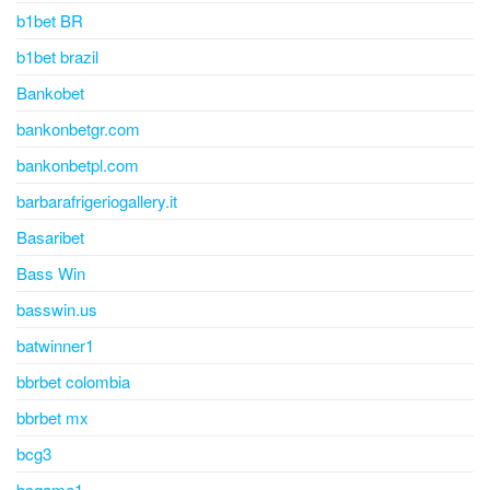
b1bet BR
b1bet brazil
Bankobet
bankonbetgr.com
bankonbetpl.com
barbarafrigeriogallery.it
Basaribet
Bass Win
basswin.us
batwinner1
bbrbet colombia
bbrbet mx
bcg3
bcgame1