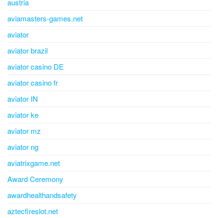
austria
aviamasters-games.net
aviator
aviator brazil
aviator casino DE
aviator casino fr
aviator IN
aviator ke
aviator mz
aviator ng
aviatrixgame.net
Award Ceremony
awardhealthandsafety
aztecfireslot.net