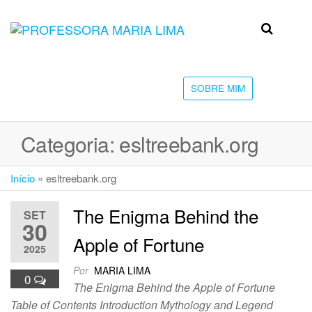
Skip
to
Professora
Teu
the
caminho
Maria Lima
content
até a
faculdade
SOBRE MIM
Categoria:
esltreebank.org
Início
»
esltreebank.org
The Enigma Behind the
SET
30
Apple of Fortune
2025
Por
MARIA LIMA
0
The Enigma Behind the Apple of Fortune
Table of Contents Introduction Mythology and Legend