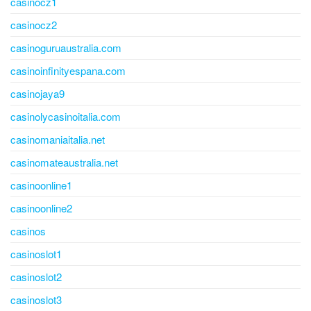
casinocz1
casinocz2
casinoguruaustralia.com
casinoinfinityespana.com
casinojaya9
casinolycasinoitalia.com
casinomaniaitalia.net
casinomateaustralia.net
casinoonline1
casinoonline2
casinos
casinoslot1
casinoslot2
casinoslot3