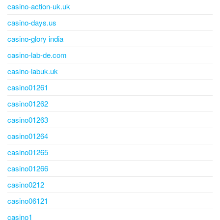
casino-action-uk.uk
casino-days.us
casino-glory india
casino-lab-de.com
casino-labuk.uk
casino01261
casino01262
casino01263
casino01264
casino01265
casino01266
casino0212
casino06121
casino1