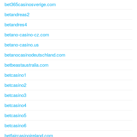
bet365casinosverige.com
betandreas2
betandres4
betano-casino-cz.com
betano-casino.us
betanocasinodeutschland.com
betbeastaustralia.com
betcasino1
betcasino2
betcasino3
betcasino4
betcasino5
betcasino6
betfaircasinoireland.com