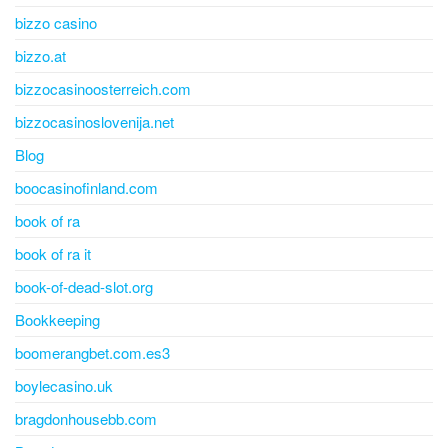
bizzo casino
bizzo.at
bizzocasinoosterreich.com
bizzocasinoslovenija.net
Blog
boocasinofinland.com
book of ra
book of ra it
book-of-dead-slot.org
Bookkeeping
boomerangbet.com.es3
boylecasino.uk
bragdonhousebb.com