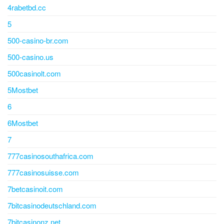
4rabetbd.cc
5
500-casino-br.com
500-casino.us
500casinolt.com
5Mostbet
6
6Mostbet
7
777casinosouthafrica.com
777casinosuisse.com
7betcasinoit.com
7bitcasinodeutschland.com
7bitcasinonz.net