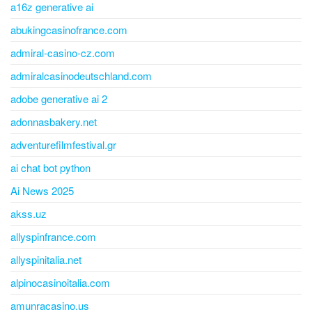
a16z generative ai
abukingcasinofrance.com
admiral-casino-cz.com
admiralcasinodeutschland.com
adobe generative ai 2
adonnasbakery.net
adventurefilmfestival.gr
ai chat bot python
Ai News 2025
akss.uz
allyspinfrance.com
allyspinitalia.net
alpinocasinoitalia.com
amunracasino.us