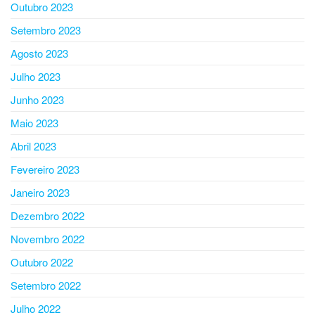
Outubro 2023
Setembro 2023
Agosto 2023
Julho 2023
Junho 2023
Maio 2023
Abril 2023
Fevereiro 2023
Janeiro 2023
Dezembro 2022
Novembro 2022
Outubro 2022
Setembro 2022
Julho 2022