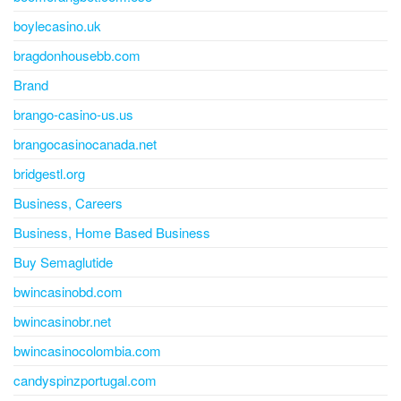
boylecasino.uk
bragdonhousebb.com
Brand
brango-casino-us.us
brangocasinocanada.net
bridgestl.org
Business, Careers
Business, Home Based Business
Buy Semaglutide
bwincasinobd.com
bwincasinobr.net
bwincasinocolombia.com
candyspinzportugal.com