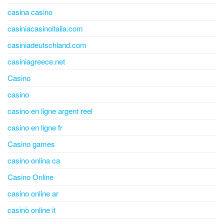
casina casino
casiniacasinoitalia.com
casiniadeutschland.com
casiniagreece.net
Casino
casino
casino en ligne argent reel
casino en ligne fr
Casino games
casino onlina ca
Casino Online
casino online ar
casinò online it