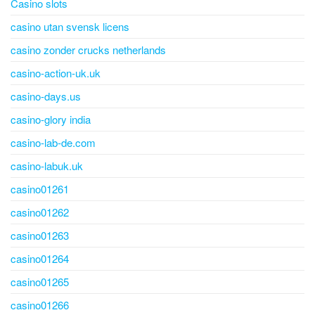
Casino slots
casino utan svensk licens
casino zonder crucks netherlands
casino-action-uk.uk
casino-days.us
casino-glory india
casino-lab-de.com
casino-labuk.uk
casino01261
casino01262
casino01263
casino01264
casino01265
casino01266