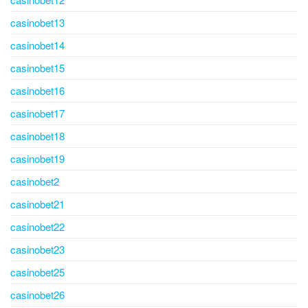
casinobet13
casinobet14
casinobet15
casinobet16
casinobet17
casinobet18
casinobet19
casinobet2
casinobet21
casinobet22
casinobet23
casinobet25
casinobet26