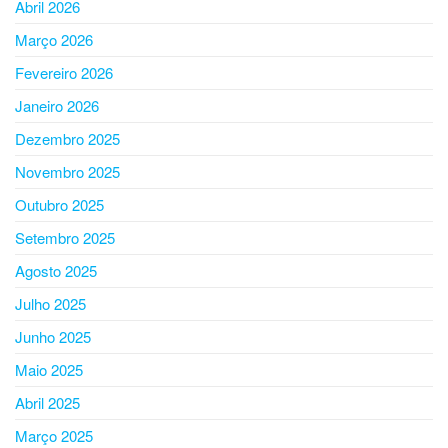
Abril 2026
Março 2026
Fevereiro 2026
Janeiro 2026
Dezembro 2025
Novembro 2025
Outubro 2025
Setembro 2025
Agosto 2025
Julho 2025
Junho 2025
Maio 2025
Abril 2025
Março 2025