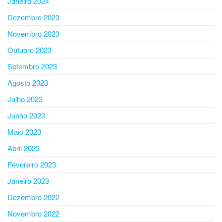
Janeiro 2024
Dezembro 2023
Novembro 2023
Outubro 2023
Setembro 2023
Agosto 2023
Julho 2023
Junho 2023
Maio 2023
Abril 2023
Fevereiro 2023
Janeiro 2023
Dezembro 2022
Novembro 2022