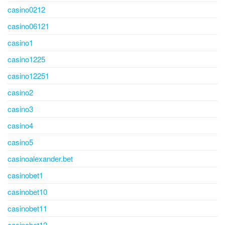
casino0212
casino06121
casino1
casino1225
casino12251
casino2
casino3
casino4
casino5
casinoalexander.bet
casinobet1
casinobet10
casinobet11
casinobet12