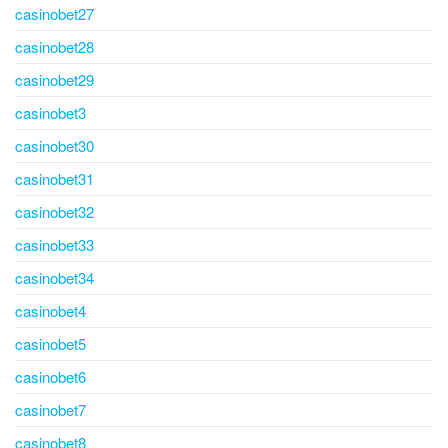
casinobet27
casinobet28
casinobet29
casinobet3
casinobet30
casinobet31
casinobet32
casinobet33
casinobet34
casinobet4
casinobet5
casinobet6
casinobet7
casinobet8