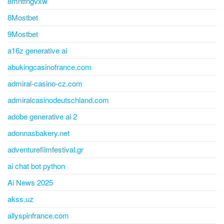
8mntfngvxw
8Mostbet
9Mostbet
a16z generative ai
abukingcasinofrance.com
admiral-casino-cz.com
admiralcasinodeutschland.com
adobe generative ai 2
adonnasbakery.net
adventurefilmfestival.gr
ai chat bot python
Ai News 2025
akss.uz
allyspinfrance.com