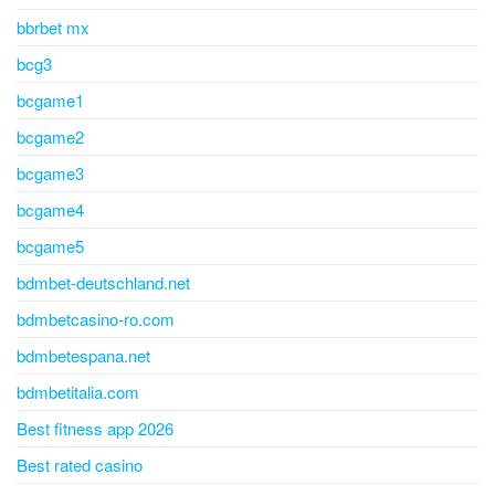
bbrbet mx
bcg3
bcgame1
bcgame2
bcgame3
bcgame4
bcgame5
bdmbet-deutschland.net
bdmbetcasino-ro.com
bdmbetespana.net
bdmbetitalia.com
Best fitness app 2026
Best rated casino