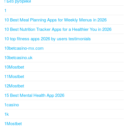
! Без рубрики
1
10 Best Meal Planning Apps for Weekly Menus in 2026
10 Best Nutrition Tracker Apps for a Healthier You in 2026
10 top fitness apps 2026 by users testimonials
10betcasino-mx.com
10betcasino.uk
10Mostbet
11Mostbet
12Mostbet
15 Best Mental Health App 2026
1casino
1k
1Mostbet