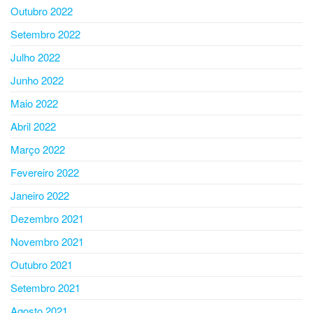
Outubro 2022
Setembro 2022
Julho 2022
Junho 2022
Maio 2022
Abril 2022
Março 2022
Fevereiro 2022
Janeiro 2022
Dezembro 2021
Novembro 2021
Outubro 2021
Setembro 2021
Agosto 2021