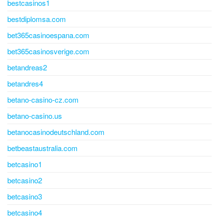
bestcasinos1
bestdiplomsa.com
bet365casinoespana.com
bet365casinosverige.com
betandreas2
betandres4
betano-casino-cz.com
betano-casino.us
betanocasinodeutschland.com
betbeastaustralia.com
betcasino1
betcasino2
betcasino3
betcasino4