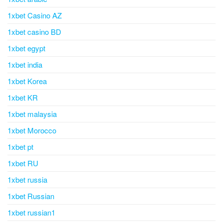
1xbet Casino AZ
1xbet casino BD
1xbet egypt
1xbet india
1xbet Korea
1xbet KR
1xbet malaysia
1xbet Morocco
1xbet pt
1xbet RU
1xbet russia
1xbet Russian
1xbet russian1