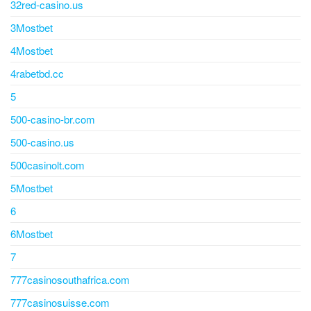
32red-casino.us
3Mostbet
4Mostbet
4rabetbd.cc
5
500-casino-br.com
500-casino.us
500casinolt.com
5Mostbet
6
6Mostbet
7
777casinosouthafrica.com
777casinosuisse.com