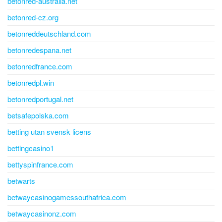
betonred-australia.net
betonred-cz.org
betonreddeutschland.com
betonredespana.net
betonredfrance.com
betonredpl.win
betonredportugal.net
betsafepolska.com
betting utan svensk licens
bettingcasino1
bettyspinfrance.com
betwarts
betwaycasinogamessouthafrica.com
betwaycasinonz.com