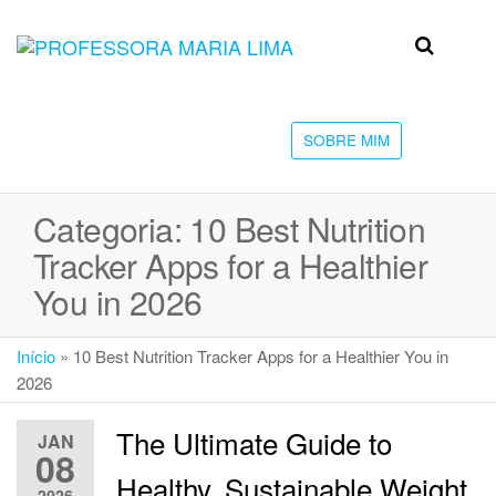
Skip
to
Professora
Teu
the
caminho
Maria Lima
content
até a
faculdade
SOBRE MIM
Categoria:
10 Best Nutrition
Tracker Apps for a Healthier
You in 2026
Início
»
10 Best Nutrition Tracker Apps for a Healthier You in
2026
The Ultimate Guide to
JAN
08
Healthy, Sustainable Weight
2026