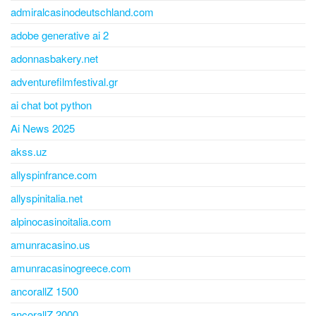
admiralcasinodeutschland.com
adobe generative ai 2
adonnasbakery.net
adventurefilmfestival.gr
ai chat bot python
Ai News 2025
akss.uz
allyspinfrance.com
allyspinitalia.net
alpinocasinoitalia.com
amunracasino.us
amunracasinogreece.com
ancorallZ 1500
ancorallZ 2000