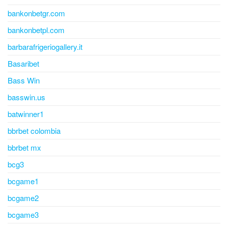
bankonbetgr.com
bankonbetpl.com
barbarafrigeriogallery.it
Basaribet
Bass Win
basswin.us
batwinner1
bbrbet colombia
bbrbet mx
bcg3
bcgame1
bcgame2
bcgame3