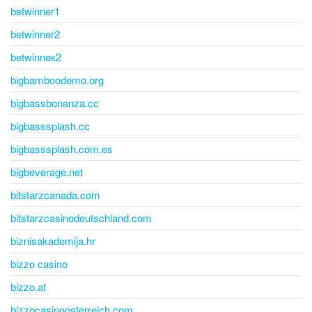
betwinner1
betwinner2
betwinneк2
bigbamboodemo.org
bigbassbonanza.cc
bigbasssplash.cc
bigbasssplash.com.es
bigbeverage.net
bitstarzcanada.com
bitstarzcasinodeutschland.com
biznisakademija.hr
bizzo casino
bizzo.at
bizzocasinoosterreich.com