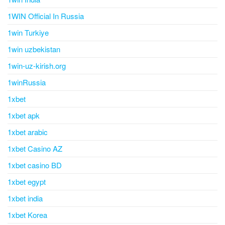
1WIN Official In Russia
1win Turkiye
1win uzbekistan
1win-uz-kirish.org
1winRussia
1xbet
1xbet apk
1xbet arabic
1xbet Casino AZ
1xbet casino BD
1xbet egypt
1xbet india
1xbet Korea