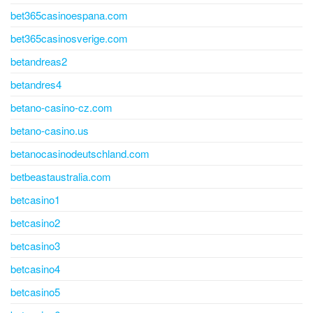
bet365casinoespana.com
bet365casinosverige.com
betandreas2
betandres4
betano-casino-cz.com
betano-casino.us
betanocasinodeutschland.com
betbeastaustralia.com
betcasino1
betcasino2
betcasino3
betcasino4
betcasino5