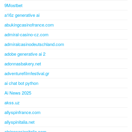
9Mostbet
a16z generative ai
abukingcasinofrance.com
admiral-casino-cz.com
admiralcasinodeutschland.com
adobe generative ai 2
adonnasbakery.net
adventurefilmfestival.gr
ai chat bot python
Ai News 2025
akss.uz
allyspinfrance.com
allyspinitalia.net
alpinocasinoitalia.com