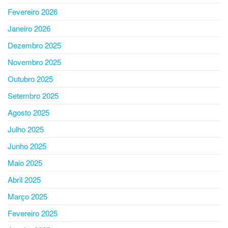
Fevereiro 2026
Janeiro 2026
Dezembro 2025
Novembro 2025
Outubro 2025
Setembro 2025
Agosto 2025
Julho 2025
Junho 2025
Maio 2025
Abril 2025
Março 2025
Fevereiro 2025