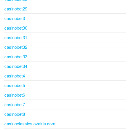
casinobet29
casinobet3
casinobet30
casinobet31
casinobet32
casinobet33
casinobet34
casinobet4
casinobet5
casinobet6
casinobet7
casinobet8
casinoclassicslovakia.com