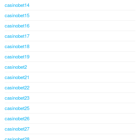
casinobet14
casinobet15
casinobet16
casinobet17
casinobet18
casinobet19
casinobet2
casinobet21
casinobet22
casinobet23
casinobet25
casinobet26
casinobet27
casinobet28