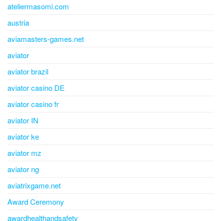
ateliermasomi.com
austria
aviamasters-games.net
aviator
aviator brazil
aviator casino DE
aviator casino fr
aviator IN
aviator ke
aviator mz
aviator ng
aviatrixgame.net
Award Ceremony
awardhealthandsafety