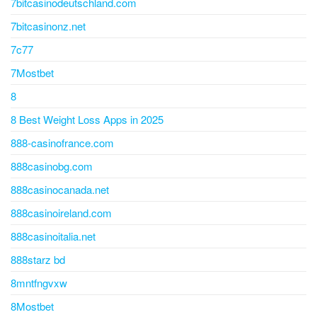
7bitcasinodeutschland.com
7bitcasinonz.net
7c77
7Mostbet
8
8 Best Weight Loss Apps in 2025
888-casinofrance.com
888casinobg.com
888casinocanada.net
888casinoireland.com
888casinoitalia.net
888starz bd
8mntfngvxw
8Mostbet