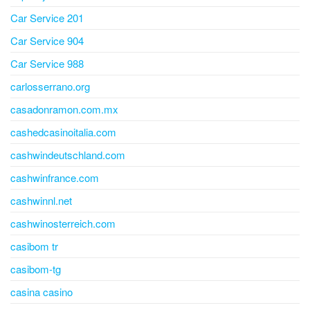
Car Service 201
Car Service 904
Car Service 988
carlosserrano.org
casadonramon.com.mx
cashedcasinoitalia.com
cashwindeutschland.com
cashwinfrance.com
cashwinnl.net
cashwinosterreich.com
casibom tr
casibom-tg
casina casino