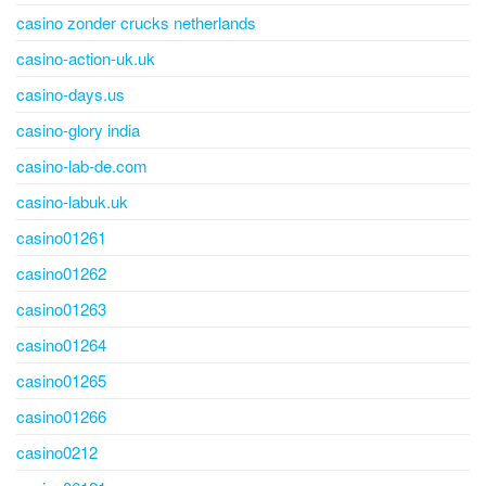
casino zonder crucks netherlands
casino-action-uk.uk
casino-days.us
casino-glory india
casino-lab-de.com
casino-labuk.uk
casino01261
casino01262
casino01263
casino01264
casino01265
casino01266
casino0212