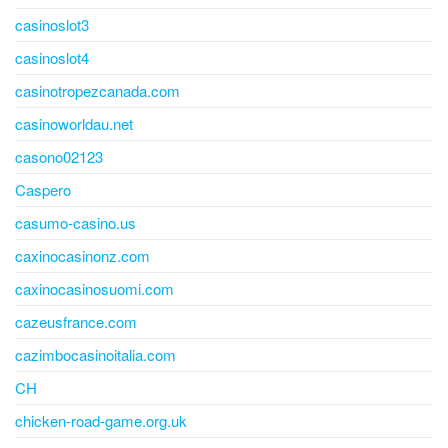
casinoslot3
casinoslot4
casinotropezcanada.com
casinoworldau.net
casono02123
Caspero
casumo-casino.us
caxinocasinonz.com
caxinocasinosuomi.com
cazeusfrance.com
cazimbocasinoitalia.com
CH
chicken-road-game.org.uk