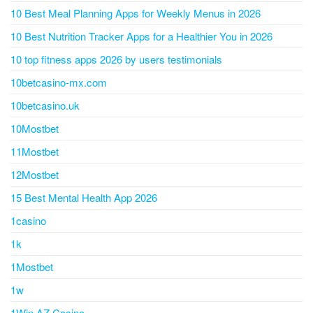
10 Best Meal Planning Apps for Weekly Menus in 2026
10 Best Nutrition Tracker Apps for a Healthier You in 2026
10 top fitness apps 2026 by users testimonials
10betcasino-mx.com
10betcasino.uk
10Mostbet
11Mostbet
12Mostbet
15 Best Mental Health App 2026
1casino
1k
1Mostbet
1w
1Win AZ Casino