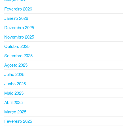
Fevereiro 2026
Janeiro 2026
Dezembro 2025
Novembro 2025
Outubro 2025
Setembro 2025
Agosto 2025
Julho 2025
Junho 2025
Maio 2025
Abril 2025
Março 2025
Fevereiro 2025