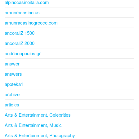
alpinocasinoitalia.com
amunracasino.us
amunracasinogreece.com
ancorallZ 1500
ancorallZ 2000
andrianopoulos.gr
answer
answers
apoteka1
archive
articles
Arts & Entertainment, Celebrities
Arts & Entertainment, Music
Arts & Entertainment, Photography