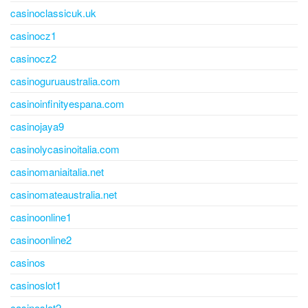
casinoclassicuk.uk
casinocz1
casinocz2
casinoguruaustralia.com
casinoinfinityespana.com
casinojaya9
casinolycasinoitalia.com
casinomaniaitalia.net
casinomateaustralia.net
casinoonline1
casinoonline2
casinos
casinoslot1
casinoslot2