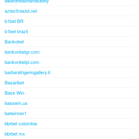
awardhealthandsafety
aztecfireslot.net
b1bet BR
b1bet brazil
Bankobet
bankonbetgr.com
bankonbetpl.com
barbarafrigeriogallery.it
Basaribet
Bass Win
basswin.us
batwinner1
bbrbet colombia
bbrbet mx