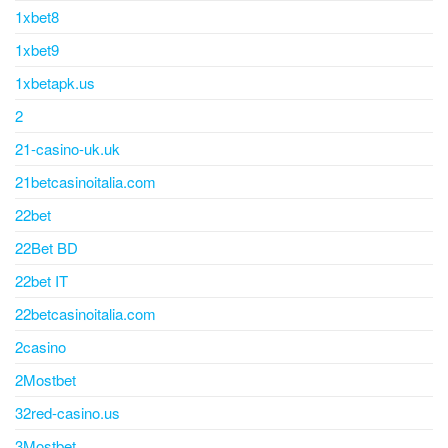
1xbet8
1xbet9
1xbetapk.us
2
21-casino-uk.uk
21betcasinoitalia.com
22bet
22Bet BD
22bet IT
22betcasinoitalia.com
2casino
2Mostbet
32red-casino.us
3Mostbet