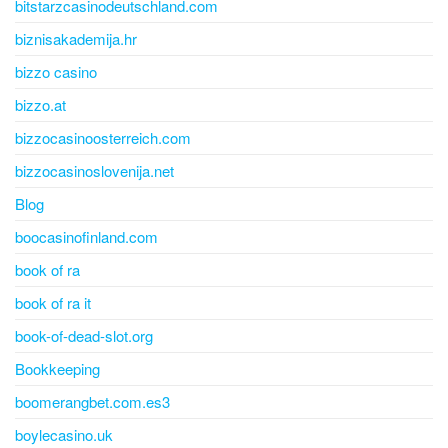
bitstarzcasinodeutschland.com
biznisakademija.hr
bizzo casino
bizzo.at
bizzocasinoosterreich.com
bizzocasinoslovenija.net
Blog
boocasinofinland.com
book of ra
book of ra it
book-of-dead-slot.org
Bookkeeping
boomerangbet.com.es3
boylecasino.uk