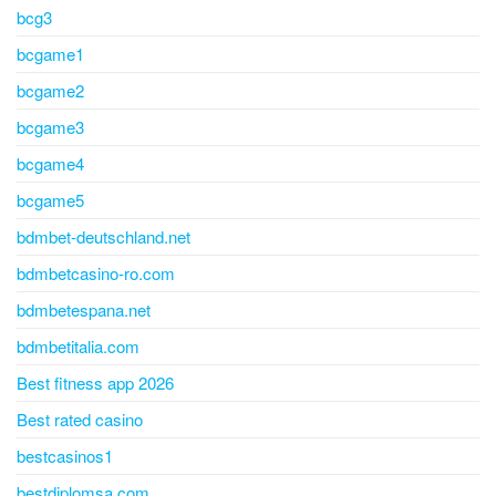
bcg3
bcgame1
bcgame2
bcgame3
bcgame4
bcgame5
bdmbet-deutschland.net
bdmbetcasino-ro.com
bdmbetespana.net
bdmbetitalia.com
Best fitness app 2026
Best rated casino
bestcasinos1
bestdiplomsa.com