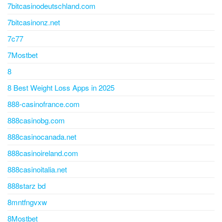
7bitcasinodeutschland.com
7bitcasinonz.net
7c77
7Mostbet
8
8 Best Weight Loss Apps in 2025
888-casinofrance.com
888casinobg.com
888casinocanada.net
888casinoireland.com
888casinoitalia.net
888starz bd
8mntfngvxw
8Mostbet