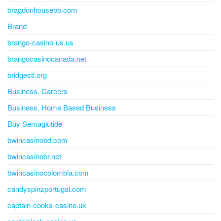
bragdonhousebb.com
Brand
brango-casino-us.us
brangocasinocanada.net
bridgestl.org
Business, Careers
Business, Home Based Business
Buy Semaglutide
bwincasinobd.com
bwincasinobr.net
bwincasinocolombia.com
candyspinzportugal.com
captain-cooks-casino.uk