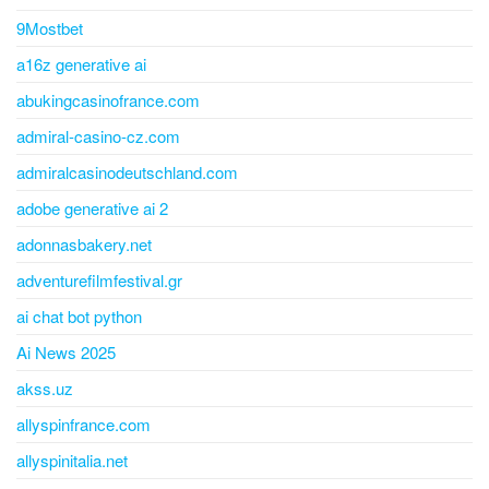
9Mostbet
a16z generative ai
abukingcasinofrance.com
admiral-casino-cz.com
admiralcasinodeutschland.com
adobe generative ai 2
adonnasbakery.net
adventurefilmfestival.gr
ai chat bot python
Ai News 2025
akss.uz
allyspinfrance.com
allyspinitalia.net