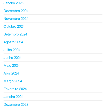
Janeiro 2025
Dezembro 2024
Novembro 2024
Outubro 2024
Setembro 2024
Agosto 2024
Julho 2024
Junho 2024
Maio 2024
Abril 2024
Março 2024
Fevereiro 2024
Janeiro 2024
Dezembro 2023