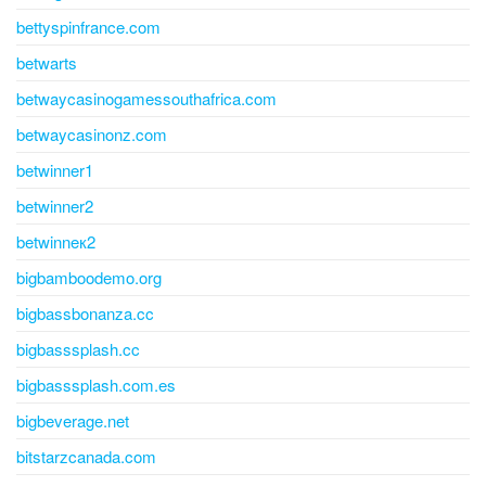
bettyspinfrance.com
betwarts
betwaycasinogamessouthafrica.com
betwaycasinonz.com
betwinner1
betwinner2
betwinneк2
bigbamboodemo.org
bigbassbonanza.cc
bigbasssplash.cc
bigbasssplash.com.es
bigbeverage.net
bitstarzcanada.com