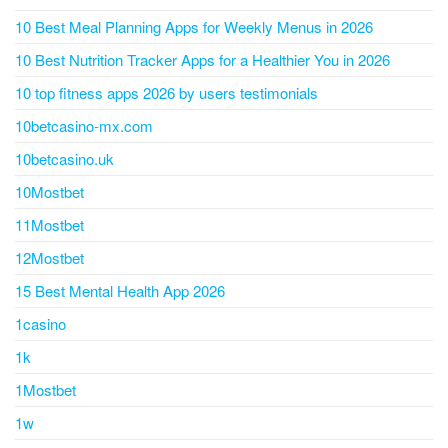
10 Best Meal Planning Apps for Weekly Menus in 2026
10 Best Nutrition Tracker Apps for a Healthier You in 2026
10 top fitness apps 2026 by users testimonials
10betcasino-mx.com
10betcasino.uk
10Mostbet
11Mostbet
12Mostbet
15 Best Mental Health App 2026
1casino
1k
1Mostbet
1w