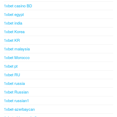
1xbet casino BD
1xbet egypt
1xbet india
1xbet Korea
1xbet KR
1xbet malaysia
1xbet Morocco
1xbet pt
1xbet RU
1xbet russia
1xbet Russian
1xbet russian1
1xbet-azerbaycan