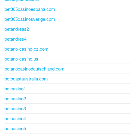
bet365casinoespana.com
bet365casinosverige.com
betandreas2
betandres4
betano-casino-cz.com
betano-casino.us
betanocasinodeutschland.com
betbeastaustralia.com
betcasino1
betcasino2
betcasino3
betcasino4
betcasino5